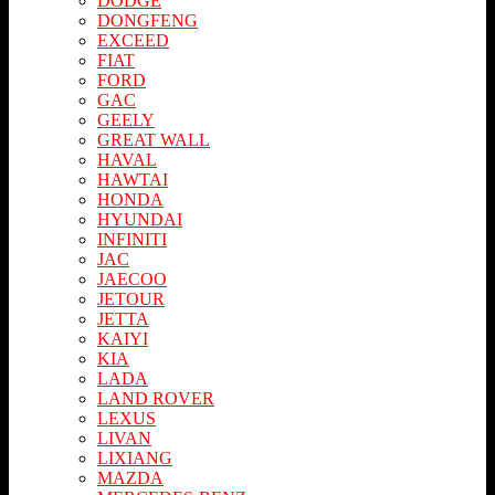
DODGE
DONGFENG
EXCEED
FIAT
FORD
GAC
GEELY
GREAT WALL
HAVAL
HAWTAI
HONDA
HYUNDAI
INFINITI
JAC
JAECOO
JETOUR
JETTA
KAIYI
KIA
LADA
LAND ROVER
LEXUS
LIVAN
LIXIANG
MAZDA