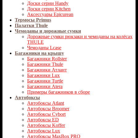
Доски серии Handy
Доски серии Kitchen
Аксессуары Epicurean
Термосы Primus
Палатки Thule
Чемоданы и дорожные сумки
Дорожные сумки рюкзаки и чемоданы на колёсах
THULE
Чемоданы Lcase
Багажники на крышу
Багажники Rollster
Багажники Thule
Багажники Атлант
Багажники Lux
Багажники Turtle
Багажники Atera
Примеры багажников в сборе
Автобоксы
Автобоксы Atlant
Автобоксы Broomer
Автобоксы Cybort
Автобоксы ED
Автобоксы Koffer
Автобоксы Lux
Автобоксы MaxBox PRO