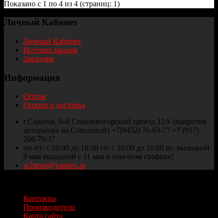
Показано с 1 по 4 из 4 (страниц: 1)
Личный Кабинет
Личный Кабинет
История заказов
Закладки
Информация
Оптом
Оплата и доставка
г.Саратов, 6-й Соколовогорский проезд 12А (напротив
авторынка на Соколовой) +7(8452) 70-63-77 +7 (917)
208-70-37
пн-пт: с 10:00 до 18:00 сб: с 10:00 до 16:00 вс: выходной.
9 мая выходной с 11 мая в обычном графике!
w2store@yandex.ru
Thule и Weber Саратов © 2025
Контакты
Производители
Карта сайта