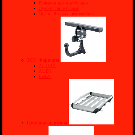
Рюкзаки для ноутбука и
Сумки Thule Chasm
Органайзеры в автомобил
ТСУ Фаркопы
ACURA
AUDI
BMW
Грузовые корзины