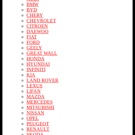
BMW
BYD
CHERY
CHEVROLET
CITROEN
DAEWOO
FIAT
FORD
GEELY
GREAT WALL
HONDA
HYUNDAI
INFINITI
KIA
LAND ROVER
LEXUS
LIFAN
MAZDA
MERСEDES
MITSUBISHI
NISSAN
OPEL
PEUGEOT
RENAULT
SKODA