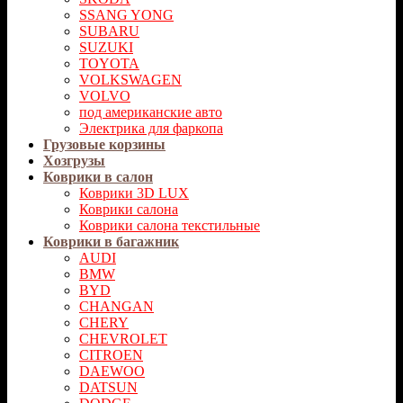
SSANG YONG
SUBARU
SUZUKI
TOYOTA
VOLKSWAGEN
VOLVO
под американские авто
Электрика для фаркопа
Грузовые корзины
Хозгрузы
Коврики в салон
Коврики 3D LUX
Коврики салона
Коврики салона текстильные
Коврики в багажник
AUDI
BMW
BYD
CHANGAN
CHERY
CHEVROLET
CITROEN
DAEWOO
DATSUN