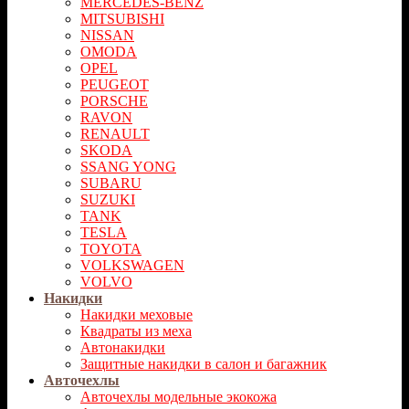
MERCEDES-BENZ
MITSUBISHI
NISSAN
OMODA
OPEL
PEUGEOT
PORSCHE
RAVON
RENAULT
SKODA
SSANG YONG
SUBARU
SUZUKI
TANK
TESLA
TOYOTA
VOLKSWAGEN
VOLVO
Накидки
Накидки меховые
Квадраты из меха
Автонакидки
Защитные накидки в салон и багажник
Авточехлы
Авточехлы модельные экокожа