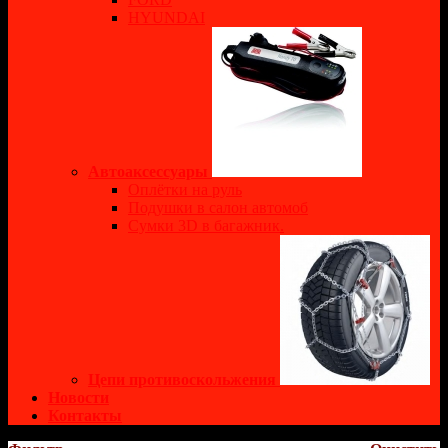
HYUNDAI
Автоаксессуары
Оплётки на руль
Подушки в салон автомоб
Сумки 3D в багажник.
Цепи противоскольжения
Новости
Контакты