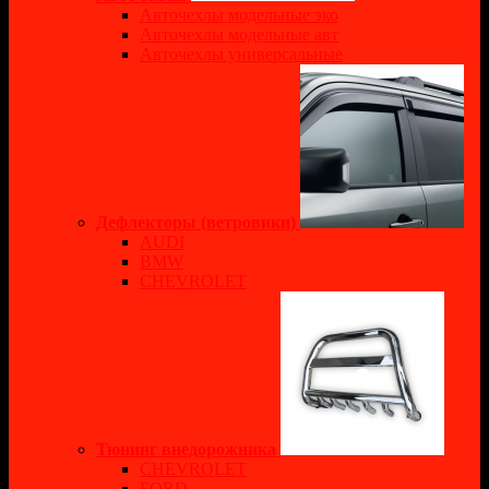
Авточехлы модельные эко
Авточехлы модельные авт
Авточехлы универсальные
Дефлекторы (ветровики)
AUDI
BMW
CHEVROLET
Тюнинг внедорожника
CHEVROLET
FORD