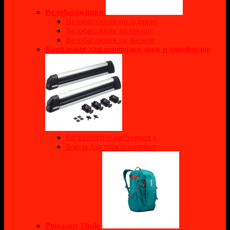
Велобагажники
Велобагажник на заднюю
Велобагажник на крышу
Велобагажник на фаркоп
Крепления для перевозки лыж и сноубордов
Багажники и крепления д
Боксы для лыж и сноубор
Рюкзаки Thule