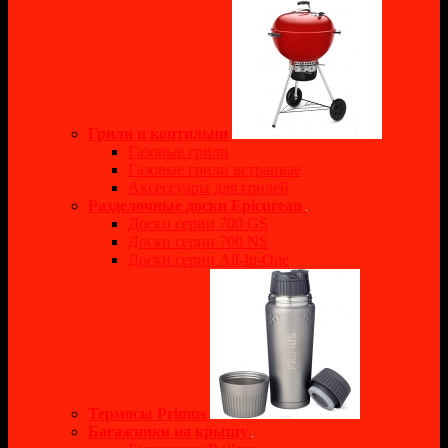
Грили и коптильни
Газовые грили
Газовые грили встраивае
Аксессуары для грилей
Разделочные доски Epicurean
Доски серии 700 GS
Доски серии 700 NS
Доски серии All-In-One
Термосы Primus
Багажники на крышу