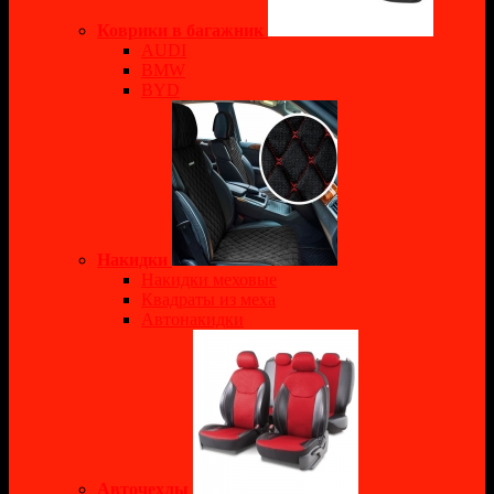
Коврики в багажник
AUDI
BMW
BYD
Накидки
Накидки меховые
Квадраты из меха
Автонакидки
Авточехлы