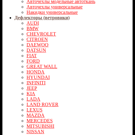
Авточехлы модельные автоткань
Авточехлы универсальные
Накидки универсальные
Дефлекторы (ветровики)
AUDI
BMW
CHEVROLET
CITROEN
DAEWOO
DATSUN
FIAT
FORD
GREAT WALL
HONDA
HYUNDAI
INFINITI
JEEP
KIA
LADA
LAND ROVER
LEXUS
MAZDA
MERCEDES
MITSUBISHI
NISSAN