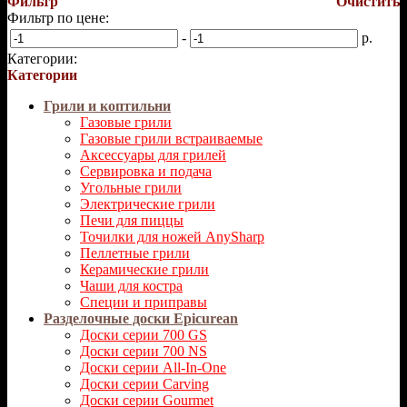
Фильтр
Очистить
Фильтр по цене:
-
р.
Категории:
Категории
Грили и коптильни
Газовые грили
Газовые грили встраиваемые
Аксессуары для грилей
Сервировка и подача
Угольные грили
Электрические грили
Печи для пиццы
Точилки для ножей AnySharp
Пеллетные грили
Керамические грили
Чаши для костра
Специи и приправы
Разделочные доски Epicurean
Доски серии 700 GS
Доски серии 700 NS
Доски серии All-In-One
Доски серии Carving
Доски серии Gourmet