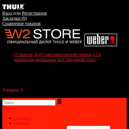
Вход
или
Регистрация
Закладки (0)
Сравнение товаров
г.Саратов, 6-й Соколовогорский проезд 12А
(напротив авторынка на Соколовой горе)
+7(8452) 70-63-77
+7 (917) 208-70-37
Корзина покупок
Товаров:
0
(0р.)
В корзине пусто!
Меню
Главная
Каталог