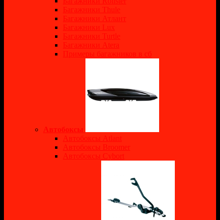
Багажники Rollster
Багажники Thule
Багажники Атлант
Багажники Lux
Багажники Turtle
Багажники Atera
Примеры багажников в сб
Автобоксы
Автобоксы Atlant
Автобоксы Broomer
Автобоксы Cybort