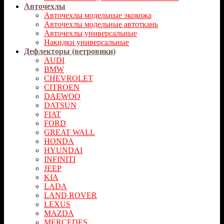
Авточехлы
Авточехлы модельные экокожа
Авточехлы модельные автоткань
Авточехлы универсальные
Накидки универсальные
Дефлекторы (ветровики)
AUDI
BMW
CHEVROLET
CITROEN
DAEWOO
DATSUN
FIAT
FORD
GREAT WALL
HONDA
HYUNDAI
INFINITI
JEEP
KIA
LADA
LAND ROVER
LEXUS
MAZDA
MERCEDES