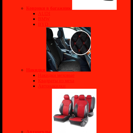
Коврики в багажник
AUDI
BMW
BYD
Накидки
Накидки меховые
Квадраты из меха
Автонакидки
Авточехлы