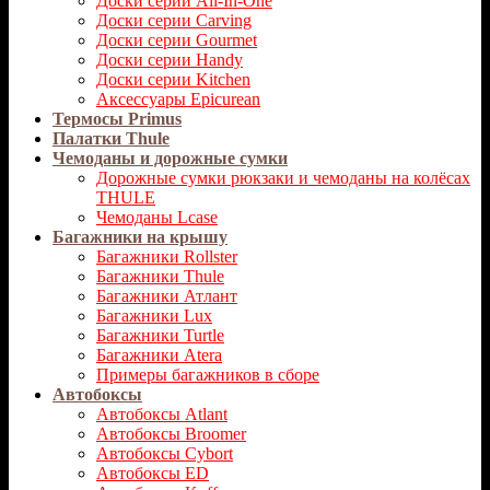
Доски серии All-In-One
Доски серии Carving
Доски серии Gourmet
Доски серии Handy
Доски серии Kitchen
Аксессуары Epicurean
Термосы Primus
Палатки Thule
Чемоданы и дорожные сумки
Дорожные сумки рюкзаки и чемоданы на колёсах
THULE
Чемоданы Lcase
Багажники на крышу
Багажники Rollster
Багажники Thule
Багажники Атлант
Багажники Lux
Багажники Turtle
Багажники Atera
Примеры багажников в сборе
Автобоксы
Автобоксы Atlant
Автобоксы Broomer
Автобоксы Cybort
Автобоксы ED