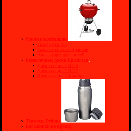
Грили и коптильни
Газовые грили
Газовые грили встраивае
Аксессуары для грилей
Разделочные доски Epicurean
Доски серии 700 GS
Доски серии 700 NS
Доски серии All-In-One
Термосы Primus
Багажники на крышу