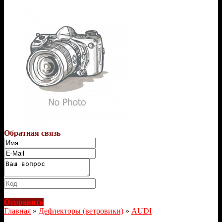
Обратная связь
Отправить
Главная
»
Дефлекторы (ветровики)
»
AUDI