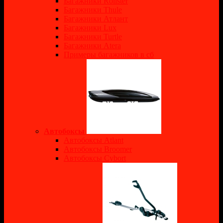
Багажники Rollster
Багажники Thule
Багажники Атлант
Багажники Lux
Багажники Turtle
Багажники Atera
Примеры багажников в сб
Автобоксы
Автобоксы Atlant
Автобоксы Broomer
Автобоксы Cybort