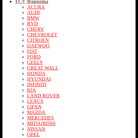
ТСУ Фаркопы
ACURA
AUDI
BMW
BYD
CHERY
CHEVROLET
CITROEN
DAEWOO
FIAT
FORD
GEELY
GREAT WALL
HONDA
HYUNDAI
INFINITI
KIA
LAND ROVER
LEXUS
LIFAN
MAZDA
MERСEDES
MITSUBISHI
NISSAN
OPEL