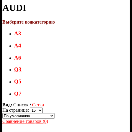
AUDI
Выберите подкатегорию
A3
A4
A6
Q3
Q5
Q7
Вид:
Список
/
Сетка
На странице:
Сравнение товаров (0)