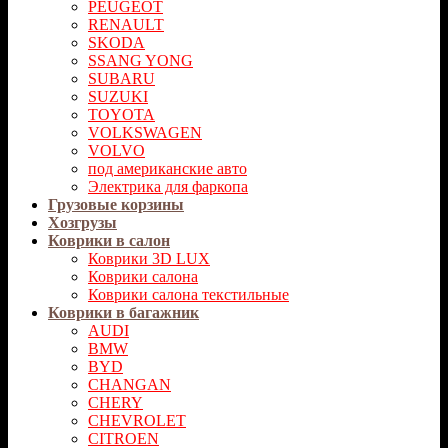
PEUGEOT
RENAULT
SKODA
SSANG YONG
SUBARU
SUZUKI
TOYOTA
VOLKSWAGEN
VOLVO
под американские авто
Электрика для фаркопа
Грузовые корзины
Хозгрузы
Коврики в салон
Коврики 3D LUX
Коврики салона
Коврики салона текстильные
Коврики в багажник
AUDI
BMW
BYD
CHANGAN
CHERY
CHEVROLET
CITROEN