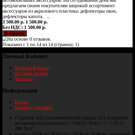
автомобильных аксессуаров. На сегодняшний день мы
предлагаем своим покупателям широкий ассортимент
аксессуаров из акрилового пластика: дефлекторы окон,
дефлекторы капота. ..
3 500.00 р.
1 500.00 р.
Без НДС: 1 500.00 р.
Показано с 1 по 14 из 14 (страниц: 1)
Личный Кабинет
Личный Кабинет
История заказов
Закладки
Информация
Оптом
Оплата и доставка
г.Саратов, 6-й Соколовогорский проезд 12А (напротив
авторынка на Соколовой) +7(8452) 70-63-77 +7 (917)
208-70-37
пн-пт: с 10:00 до 18:00 сб: с 10:00 до 16:00 вс: выходной.