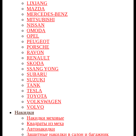
LIXIANG
MAZDA
MERCEDES-BENZ
MITSUBISHI
NISSAN
OMODA
OPEL
PEUGEOT
PORSCHE
RAVON
RENAULT
SKODA
SSANG YONG
SUBARU
SUZUKI
TANK
TESLA
TOYOTA
VOLKSWAGEN
VOLVO
Накидки
Накидки меховые
Квадраты из меха
Автонакидки
Защитные накидки в салон и багажник