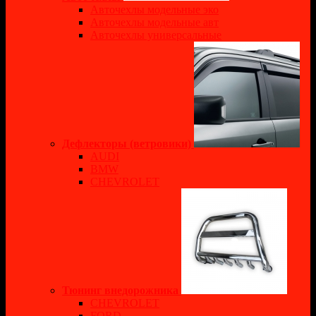
Авточехлы модельные эко
Авточехлы модельные авт
Авточехлы универсальные
Дефлекторы (ветровики)
AUDI
BMW
CHEVROLET
Тюнинг внедорожника
CHEVROLET
FORD