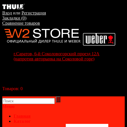
Вход
или
Регистрация
Закладки (0)
Сравнение товаров
г.Саратов, 6-й Соколовогорский проезд 12А
(напротив авторынка на Соколовой горе)
+7(8452) 70-63-77
+7 (917) 208-70-37
Корзина покупок
Товаров:
0
(0р.)
В корзине пусто!
Меню
Главная
Каталог