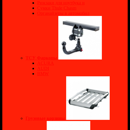
Рюкзаки для ноутбука и
Сумки Thule Chasm
Органайзеры в автомобил
ТСУ Фаркопы
ACURA
AUDI
BMW
Грузовые корзины