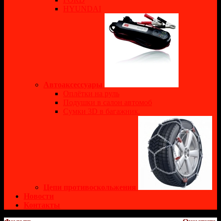
HYUNDAI
Автоаксессуары
Оплётки на руль
Подушки в салон автомоб
Сумки 3D в багажник.
Цепи противоскольжения
Новости
Контакты