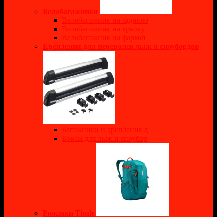
Велобагажники
Велобагажник на заднюю
Велобагажник на крышу
Велобагажник на фаркоп
Крепления для перевозки лыж и сноубордов
Багажники и крепления д
Боксы для лыж и сноубор
Рюкзаки Thule