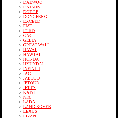
DAEWOO
DATSUN
DODGE
DONGFENG
EXCEED
FIAT
FORD
GAC
GEELY
GREAT WALL
HAVAL
HAWTAI
HONDA
HYUNDAI
INFINITI
JAC
JAECOO
JETOUR
JETTA
KAIYI
KIA
LADA
LAND ROVER
LEXUS
LIVAN