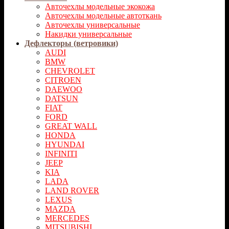
Авточехлы модельные экокожа
Авточехлы модельные автоткань
Авточехлы универсальные
Накидки универсальные
Дефлекторы (ветровики)
AUDI
BMW
CHEVROLET
CITROEN
DAEWOO
DATSUN
FIAT
FORD
GREAT WALL
HONDA
HYUNDAI
INFINITI
JEEP
KIA
LADA
LAND ROVER
LEXUS
MAZDA
MERCEDES
MITSUBISHI