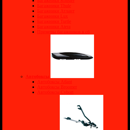
Багажники Rollster
Багажники Thule
Багажники Атлант
Багажники Lux
Багажники Turtle
Багажники Atera
Примеры багажников в сб
Автобоксы
Автобоксы Atlant
Автобоксы Broomer
Автобоксы Cybort