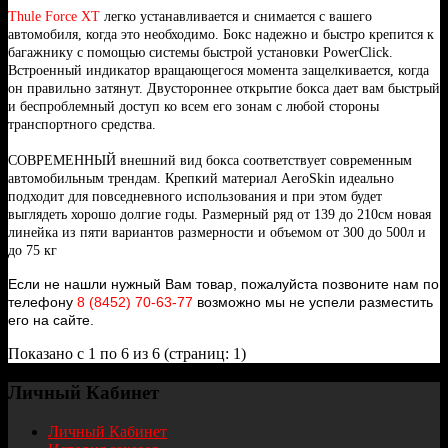
Thule Force XT
легко устанавливается и снимается с вашего
автомобиля, когда это необходимо. Бокс надежно и быстро крепится к
багажнику с помощью системы быстрой установки PowerClick.
Встроенный индикатор вращающегося момента защелкивается, когда
он правильно затянут. Двустороннее открытие бокса дает вам быстрый
и беспроблемный доступ ко всем его зонам с любой стороны
транспортного средства.
СОВРЕМЕННЫЙ внешний вид бокса соответствует современным
автомобильным трендам. Крепкий материал AeroSkin идеально
подходит для повседневного использования и при этом будет
выглядеть хорошо долгие годы.
Размерный ряд от 139 до 210см новая
линейка из пяти вариантов размерности и объемом от 300 до 500л и
до 75 кг
Если не нашли нужный Вам товар, пожалуйста позвоните нам по
телефону
8 (8452) 70-63-77
возможно мы не успели разместить
его на сайте.
Показано с 1 по 6 из 6 (страниц: 1)
Личный Кабинет
Личный Кабинет