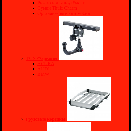
Рюкзаки для ноутбука и
Сумки Thule Chasm
Органайзеры в автомобил
ТСУ Фаркопы
ACURA
AUDI
BMW
Грузовые корзины