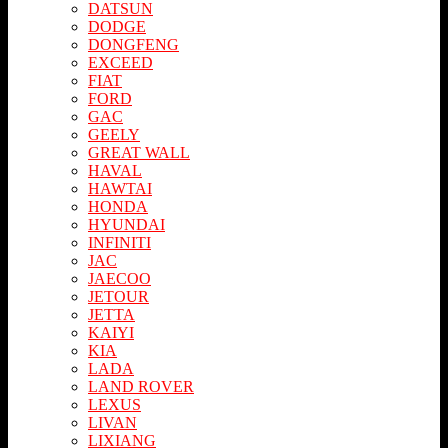
DATSUN
DODGE
DONGFENG
EXCEED
FIAT
FORD
GAC
GEELY
GREAT WALL
HAVAL
HAWTAI
HONDA
HYUNDAI
INFINITI
JAC
JAECOO
JETOUR
JETTA
KAIYI
KIA
LADA
LAND ROVER
LEXUS
LIVAN
LIXIANG