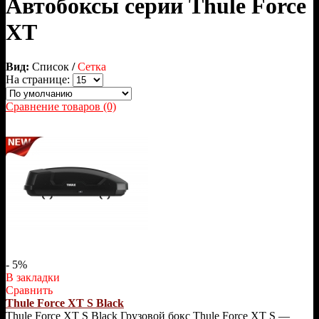
Автобоксы серии Thule Force
XT
Вид:
Список
/
Сетка
На странице:
Сравнение товаров (0)
- 5%
В закладки
Сравнить
Thule Force XT S Black
Thule Force XT S Black Грузовой бокс Thule Force XT S —