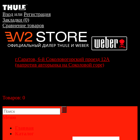
Вход
или
Регистрация
Закладки (0)
Сравнение товаров
г.Саратов, 6-й Соколовогорский проезд 12А
(напротив авторынка на Соколовой горе)
+7(8452) 70-63-77
+7 (917) 208-70-37
Корзина покупок
Товаров:
0
(0р.)
В корзине пусто!
Меню
Главная
Каталог