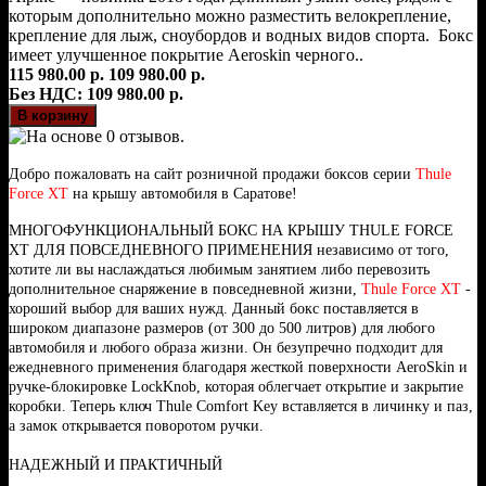
которым дополнительно можно разместить велокрепление,
крепление для лыж, сноубордов и водных видов спорта. Бокс
имеет улучшенное покрытие Aeroskin черного..
115 980.00 р.
109 980.00 р.
Без НДС: 109 980.00 р.
Добро пожаловать на сайт розничной продажи боксов серии
Thule
Force XT
на крышу автомобиля в Саратове!
МНОГОФУНКЦИОНАЛЬНЫЙ БОКС НА КРЫШУ THULE FORCE
XT ДЛЯ ПОВСЕДНЕВНОГО ПРИМЕНЕНИЯ независимо от того,
хотите ли вы наслаждаться любимым занятием либо перевозить
дополнительное снаряжение в повседневной жизни,
Thule Force XT
-
хороший выбор для ваших нужд. Данный бокс поставляется в
широком диапазоне размеров (от 300 до 500 литров) для любого
автомобиля и любого образа жизни. Он безупречно подходит для
ежедневного применения благодаря жесткой поверхности AeroSkin и
ручке-блокировке LockKnob, которая облегчает открытие и закрытие
коробки. Теперь ключ Thule Comfort Key вставляется в личинку и паз,
а замок открывается поворотом ручки.
НАДЕЖНЫЙ И ПРАКТИЧНЫЙ