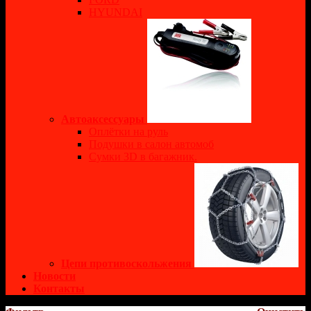
HYUNDAI
Автоаксессуары
Оплётки на руль
Подушки в салон автомоб
Сумки 3D в багажник.
Цепи противоскольжения
Новости
Контакты