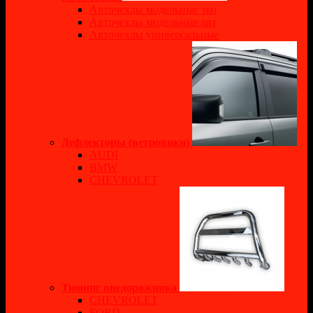
Авточехлы модельные эко
Авточехлы модельные авт
Авточехлы универсальные
Дефлекторы (ветровики)
AUDI
BMW
CHEVROLET
Тюнинг внедорожника
CHEVROLET
FORD