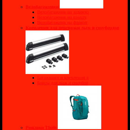
Велобагажники
Велобагажник на заднюю
Велобагажник на крышу
Велобагажник на фаркоп
Крепления для перевозки лыж и сноубордов
Багажники и крепления д
Боксы для лыж и сноубор
Рюкзаки Thule