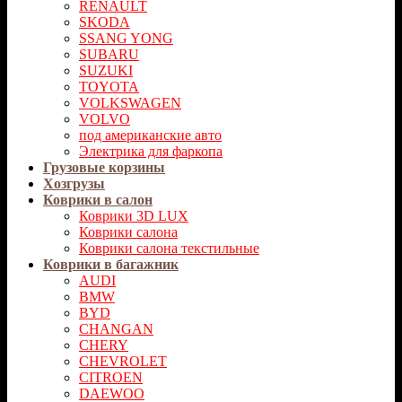
RENAULT
SKODA
SSANG YONG
SUBARU
SUZUKI
TOYOTA
VOLKSWAGEN
VOLVO
под американские авто
Электрика для фаркопа
Грузовые корзины
Хозгрузы
Коврики в салон
Коврики 3D LUX
Коврики салона
Коврики салона текстильные
Коврики в багажник
AUDI
BMW
BYD
CHANGAN
CHERY
CHEVROLET
CITROEN
DAEWOO