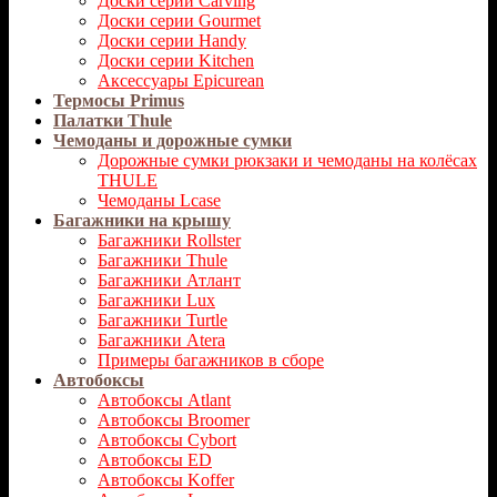
Доски серии Carving
Доски серии Gourmet
Доски серии Handy
Доски серии Kitchen
Аксессуары Epicurean
Термосы Primus
Палатки Thule
Чемоданы и дорожные сумки
Дорожные сумки рюкзаки и чемоданы на колёсах
THULE
Чемоданы Lcase
Багажники на крышу
Багажники Rollster
Багажники Thule
Багажники Атлант
Багажники Lux
Багажники Turtle
Багажники Atera
Примеры багажников в сборе
Автобоксы
Автобоксы Atlant
Автобоксы Broomer
Автобоксы Cybort
Автобоксы ED
Автобоксы Koffer