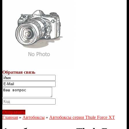
Обратная связь
Отправить
Главная
»
Автобоксы
»
Автобоксы серии Thule Force XT