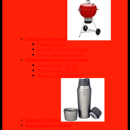
Грили и коптильни
Газовые грили
Газовые грили встраивае
Аксессуары для грилей
Разделочные доски Epicurean
Доски серии 700 GS
Доски серии 700 NS
Доски серии All-In-One
Термосы Primus
Багажники на крышу