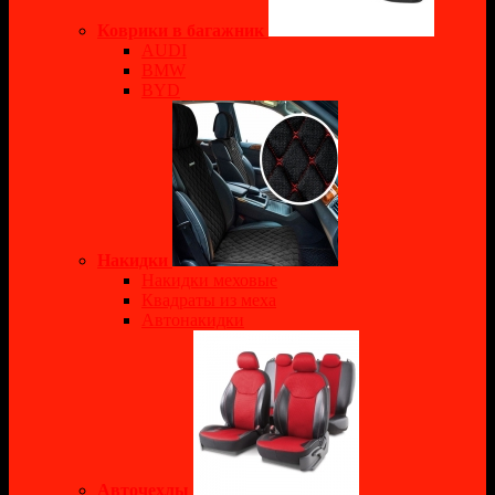
Коврики в багажник
AUDI
BMW
BYD
Накидки
Накидки меховые
Квадраты из меха
Автонакидки
Авточехлы