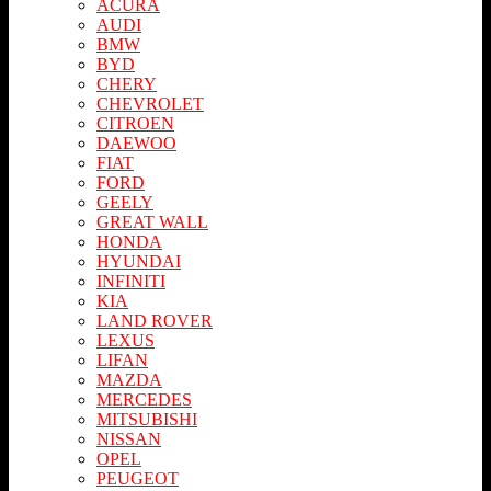
ACURA
AUDI
BMW
BYD
CHERY
CHEVROLET
CITROEN
DAEWOO
FIAT
FORD
GEELY
GREAT WALL
HONDA
HYUNDAI
INFINITI
KIA
LAND ROVER
LEXUS
LIFAN
MAZDA
MERСEDES
MITSUBISHI
NISSAN
OPEL
PEUGEOT