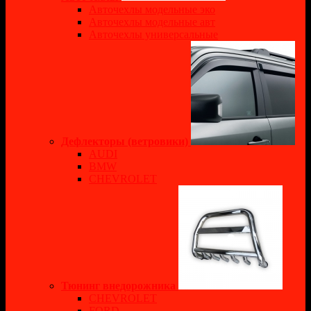
Авточехлы модельные эко
Авточехлы модельные авт
Авточехлы универсальные
Дефлекторы (ветровики)
AUDI
BMW
CHEVROLET
Тюнинг внедорожника
CHEVROLET
FORD