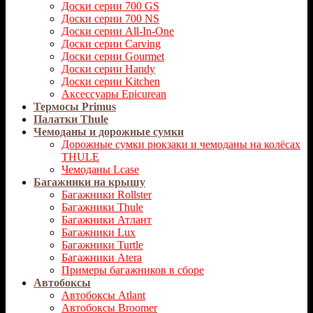
Доски серии 700 GS
Доски серии 700 NS
Доски серии All-In-One
Доски серии Carving
Доски серии Gourmet
Доски серии Handy
Доски серии Kitchen
Аксессуары Epicurean
Термосы Primus
Палатки Thule
Чемоданы и дорожные сумки
Дорожные сумки рюкзаки и чемоданы на колёсах
THULE
Чемоданы Lcase
Багажники на крышу
Багажники Rollster
Багажники Thule
Багажники Атлант
Багажники Lux
Багажники Turtle
Багажники Atera
Примеры багажников в сборе
Автобоксы
Автобоксы Atlant
Автобоксы Broomer