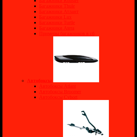
Багажники Rollster
Багажники Thule
Багажники Атлант
Багажники Lux
Багажники Turtle
Багажники Atera
Примеры багажников в сб
Автобоксы
Автобоксы Atlant
Автобоксы Broomer
Автобоксы Cybort