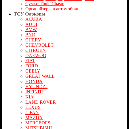
Сумки Thule Chasm
Органайзеры в автомобиль
ТСУ Фаркопы
ACURA
AUDI
BMW
BYD
CHERY
CHEVROLET
CITROEN
DAEWOO
FIAT
FORD
GEELY
GREAT WALL
HONDA
HYUNDAI
INFINITI
KIA
LAND ROVER
LEXUS
LIFAN
MAZDA
MERСEDES
MITSUBISHI