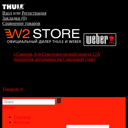
Вход
или
Регистрация
Закладки (0)
Сравнение товаров
г.Саратов, 6-й Соколовогорский проезд 12А
(напротив авторынка на Соколовой горе)
+7(8452) 70-63-77
+7 (917) 208-70-37
Корзина покупок
Товаров:
0
(0р.)
В корзине пусто!
Меню
Главная
Каталог