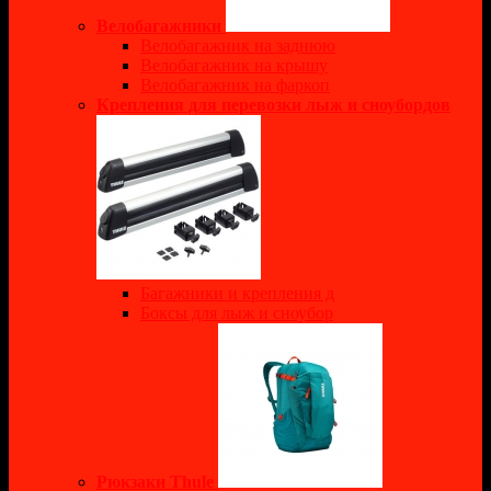
Велобагажники
Велобагажник на заднюю
Велобагажник на крышу
Велобагажник на фаркоп
Крепления для перевозки лыж и сноубордов
Багажники и крепления д
Боксы для лыж и сноубор
Рюкзаки Thule