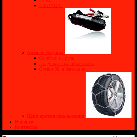
HYUNDAI
Автоаксессуары
Оплётки на руль
Подушки в салон автомоб
Сумки 3D в багажник.
Цепи противоскольжения
Новости
Контакты