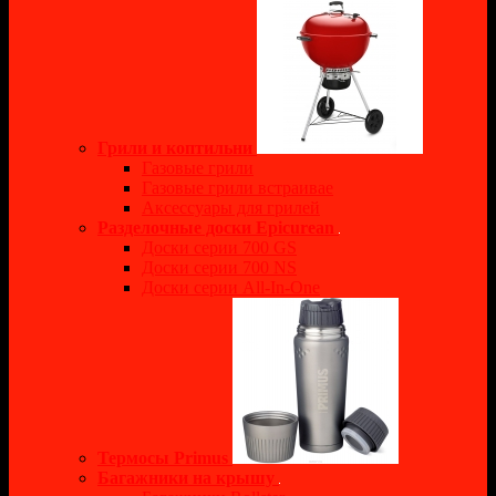
Грили и коптильни
Газовые грили
Газовые грили встраивае
Аксессуары для грилей
Разделочные доски Epicurean
Доски серии 700 GS
Доски серии 700 NS
Доски серии All-In-One
Термосы Primus
Багажники на крышу