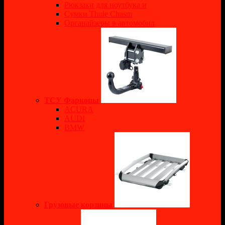
Рюкзаки для ноутбука и
Сумки Thule Chasm
Органайзеры в автомобил
ТСУ Фаркопы
ACURA
AUDI
BMW
Грузовые корзины