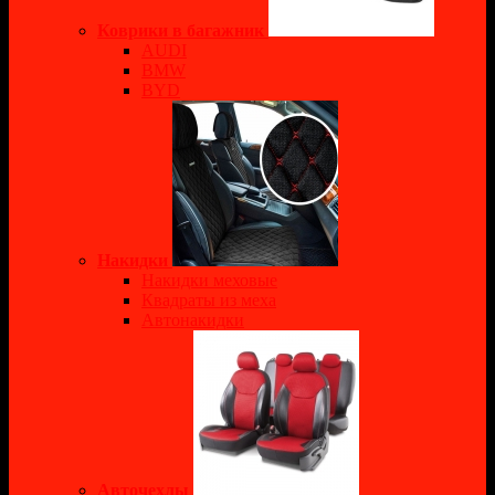
Коврики в багажник
AUDI
BMW
BYD
Накидки
Накидки меховые
Квадраты из меха
Автонакидки
Авточехлы