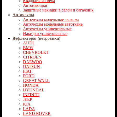
Квадраты из меха
Автонакидки
Защитные накидки в салон и багажник
Авточехлы
Авточехлы модельные экокожа
Авточехлы модельные автоткань
Авточехлы универсальные
Накидки универсальные
Дефлекторы (ветровики)
AUDI
BMW
CHEVROLET
CITROEN
DAEWOO
DATSUN
FIAT
FORD
GREAT WALL
HONDA
HYUNDAI
INFINITI
JEEP
KIA
LADA
LAND ROVER