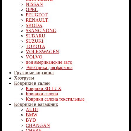
NISSAN
OPEL
PEUGEOT
RENAULT
SKODA
SSANG YONG
SUBARU
SUZUKI
TOYOTA
VOLKSWAGEN
VOLVO
под американские авто
Электрика для фаркопа
Грузовые корзины
Хозгрузы
Коврики в салон
Коврики 3D LUX
Коврики салона
Коврики салона текстильные
Коврики в багажник
AUDI
BMW
BYD
CHANGAN
CHERY