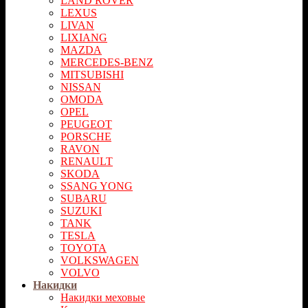
LAND ROVER
LEXUS
LIVAN
LIXIANG
MAZDA
MERCEDES-BENZ
MITSUBISHI
NISSAN
OMODA
OPEL
PEUGEOT
PORSCHE
RAVON
RENAULT
SKODA
SSANG YONG
SUBARU
SUZUKI
TANK
TESLA
TOYOTA
VOLKSWAGEN
VOLVO
Накидки
Накидки меховые