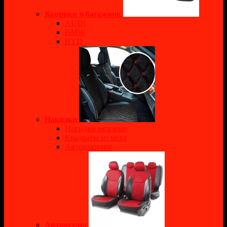
Коврики в багажник
AUDI
BMW
BYD
Накидки
Накидки меховые
Квадраты из меха
Автонакидки
Авточехлы