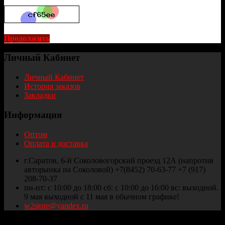
Продолжить
Личный Кабинет
Личный Кабинет
История заказов
Закладки
Информация
Оптом
Оплата и доставка
г.Саратов, 6-й Соколовогорский проезд 12А (напротив
авторынка на Соколовой) +7(8452) 70-63-77 +7 (917)
208-70-37
пн-пт: с 10:00 до 18:00 сб: с 10:00 до 16:00 вс: выходной.
9 мая выходной с 11 мая в обычном графике!
w2store@yandex.ru
Thule и Weber Саратов © 2025