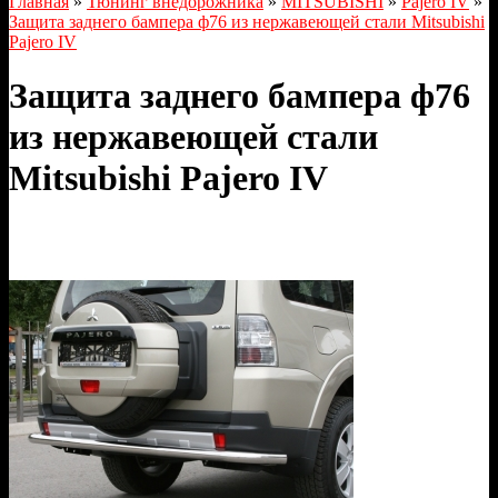
Главная
»
Тюнинг внедорожника
»
MITSUBISHI
»
Pajero IV
»
Защита заднего бампера ф76 из нержавеющей стали Mitsubishi
Pajero IV
Защита заднего бампера ф76
из нержавеющей стали
Mitsubishi Pajero IV