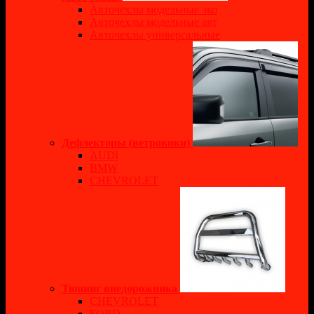
Авточехлы модельные эко
Авточехлы модельные авт
Авточехлы универсальные
Дефлекторы (ветровики)
AUDI
BMW
CHEVROLET
Тюнинг внедорожника
CHEVROLET
FORD