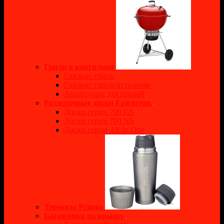
Грили и коптильни
Газовые грили
Газовые грили встраивае
Аксессуары для грилей
Разделочные доски Epicurean
Доски серии 700 GS
Доски серии 700 NS
Доски серии All-In-One
Термосы Primus
Багажники на крышу