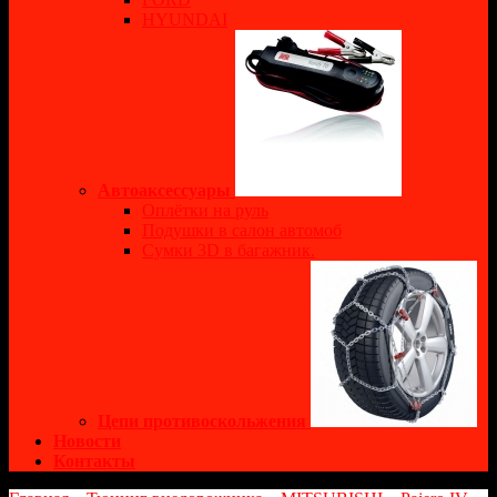
HYUNDAI
Автоаксессуары
Оплётки на руль
Подушки в салон автомоб
Сумки 3D в багажник.
Цепи противоскольжения
Новости
Контакты