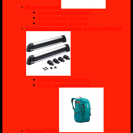
Велобагажники
Велобагажник на заднюю
Велобагажник на крышу
Велобагажник на фаркоп
Крепления для перевозки лыж и сноубордов
Багажники и крепления д
Боксы для лыж и сноубор
Рюкзаки Thule