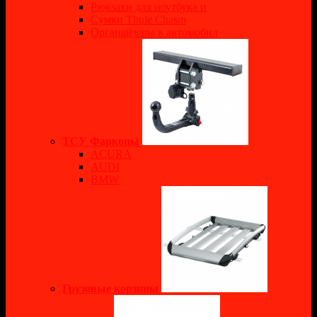
Рюкзаки для ноутбука и
Сумки Thule Chasm
Органайзеры в автомобил
ТСУ Фаркопы
ACURA
AUDI
BMW
Грузовые корзины