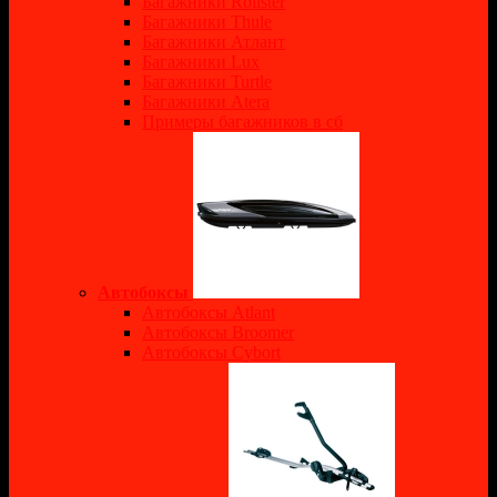
Багажники Rollster
Багажники Thule
Багажники Атлант
Багажники Lux
Багажники Turtle
Багажники Atera
Примеры багажников в сб
Автобоксы
Автобоксы Atlant
Автобоксы Broomer
Автобоксы Cybort