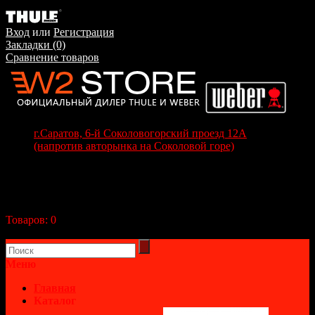
Вход
или
Регистрация
Закладки (0)
Сравнение товаров
г.Саратов, 6-й Соколовогорский проезд 12А
(напротив авторынка на Соколовой горе)
+7(8452) 70-63-77
+7 (917) 208-70-37
Корзина покупок
Товаров:
0
(0р.)
В корзине пусто!
Меню
Главная
Каталог