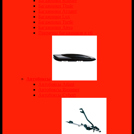
Багажники Rollster
Багажники Thule
Багажники Атлант
Багажники Lux
Багажники Turtle
Багажники Atera
Примеры багажников в сб
Автобоксы
Автобоксы Atlant
Автобоксы Broomer
Автобоксы Cybort