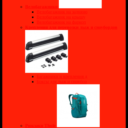
Велобагажники
Велобагажник на заднюю
Велобагажник на крышу
Велобагажник на фаркоп
Крепления для перевозки лыж и сноубордов
Багажники и крепления д
Боксы для лыж и сноубор
Рюкзаки Thule