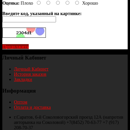
Оценка:
Плохо
Хорошо
Введите код, указанный на картинке:
Продолжить
Личный Кабинет
Личный Кабинет
История заказов
Закладки
Информация
Оптом
Оплата и доставка
г.Саратов, 6-й Соколовогорский проезд 12А (напротив
авторынка на Соколовой) +7(8452) 70-63-77 +7 (917)
208-70-37