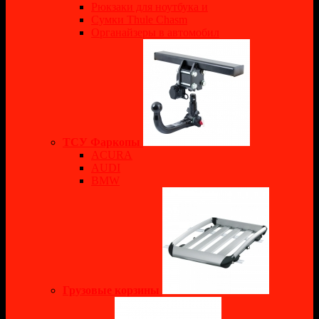
Рюкзаки для ноутбука и
Сумки Thule Chasm
Органайзеры в автомобил
ТСУ Фаркопы
ACURA
AUDI
BMW
Грузовые корзины