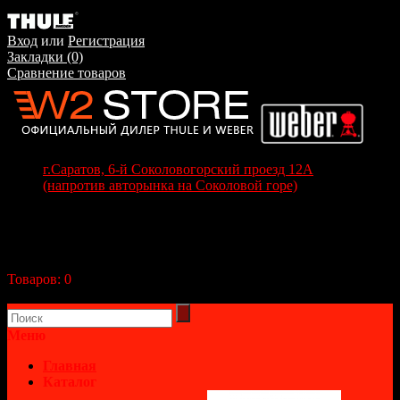
Вход
или
Регистрация
Закладки (0)
Сравнение товаров
г.Саратов, 6-й Соколовогорский проезд 12А
(напротив авторынка на Соколовой горе)
+7(8452) 70-63-77
+7 (917) 208-70-37
Корзина покупок
Товаров:
0
(0р.)
В корзине пусто!
Меню
Главная
Каталог