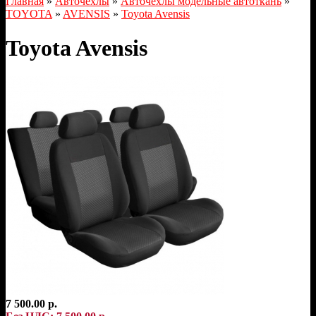
Главная
»
Авточехлы
»
Авточехлы модельные автоткань
»
TOYOTA
»
AVENSIS
»
Toyota Avensis
Toyota Avensis
7 500.00 р.