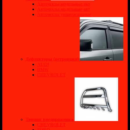
Авточехлы модельные эко
Авточехлы модельные авт
Авточехлы универсальные
Дефлекторы (ветровики)
AUDI
BMW
CHEVROLET
Тюнинг внедорожника
CHEVROLET
FORD