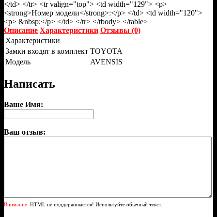
</td> </tr> <tr valign="top"> <td width="129"> <p>
<strong>Номер модели</strong>:</p> </td> <td width="120">
<p> &nbsp;</p> </td> </tr> </tbody> </table>
Описание
Характеристики
Отзывы (0)
Характеристики
Замки входят в комплект
TOYOTA
Модель
AVENSIS
Написать
Ваше Имя:
Ваш отзыв:
Внимание:
HTML не поддерживается! Используйте обычный текст.