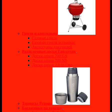
Грили и коптильни
Газовые грили
Газовые грили встраивае
Аксессуары для грилей
Разделочные доски Epicurean
Доски серии 700 GS
Доски серии 700 NS
Доски серии All-In-One
Термосы Primus
Багажники на крышу