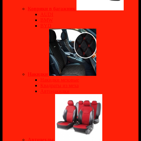
Коврики в багажник
AUDI
BMW
BYD
Накидки
Накидки меховые
Квадраты из меха
Автонакидки
Авточехлы