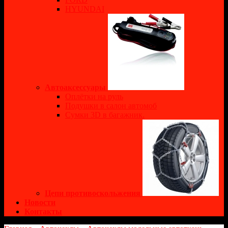
HYUNDAI
Автоаксессуары
Оплётки на руль
Подушки в салон автомоб
Сумки 3D в багажник.
Цепи противоскольжения
Новости
Контакты