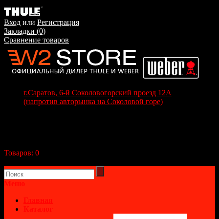
Вход
или
Регистрация
Закладки (0)
Сравнение товаров
г.Саратов, 6-й Соколовогорский проезд 12А
(напротив авторынка на Соколовой горе)
+7(8452) 70-63-77
+7 (917) 208-70-37
Корзина покупок
Товаров:
0
(0р.)
В корзине пусто!
Меню
Главная
Каталог