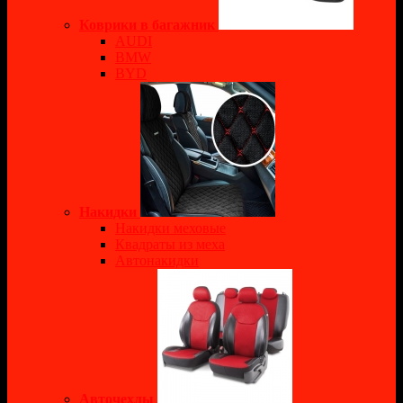
Коврики в багажник
AUDI
BMW
BYD
Накидки
Накидки меховые
Квадраты из меха
Автонакидки
Авточехлы