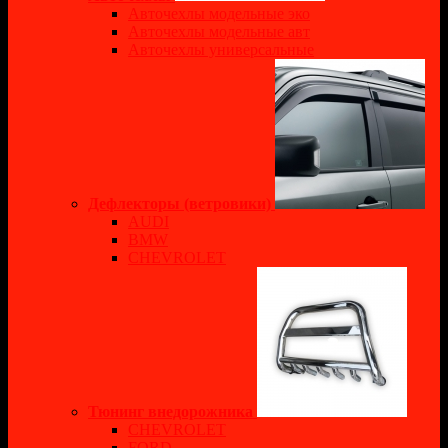
Авточехлы модельные эко
Авточехлы модельные авт
Авточехлы универсальные
Дефлекторы (ветровики)
AUDI
BMW
CHEVROLET
Тюнинг внедорожника
CHEVROLET
FORD