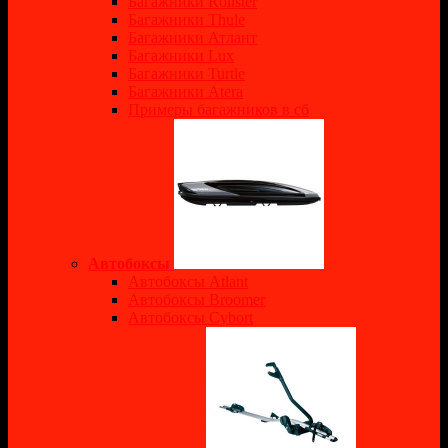
Багажники Rollster
Багажники Thule
Багажники Атлант
Багажники Lux
Багажники Turtle
Багажники Atera
Примеры багажников в сб
Автобоксы
Автобоксы Atlant
Автобоксы Broomer
Автобоксы Cybort