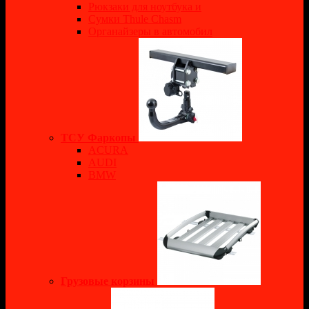
Рюкзаки для ноутбука и
Сумки Thule Chasm
Органайзеры в автомобил
ТСУ Фаркопы
ACURA
AUDI
BMW
Грузовые корзины