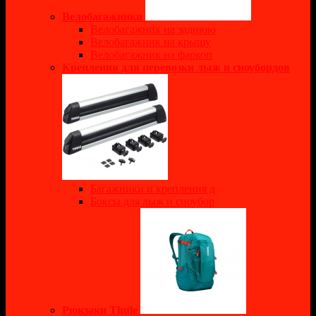
Велобагажники
Велобагажник на заднюю
Велобагажник на крышу
Велобагажник на фаркоп
Крепления для перевозки лыж и сноубордов
Багажники и крепления д
Боксы для лыж и сноубор
Рюкзаки Thule