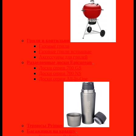
Грили и коптильни
Газовые грили
Газовые грили встраивае
Аксессуары для грилей
Разделочные доски Epicurean
Доски серии 700 GS
Доски серии 700 NS
Доски серии All-In-One
Термосы Primus
Багажники на крышу