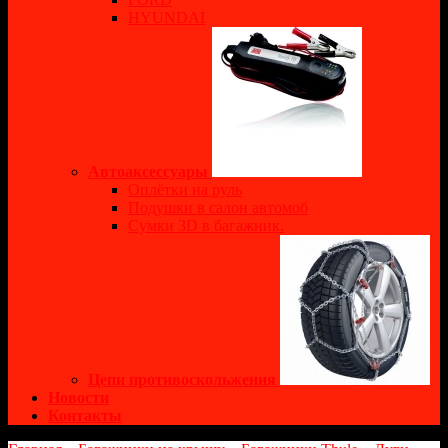
HYUNDAI
Автоаксессуары
Оплётки на руль
Подушки в салон автомоб
Сумки 3D в багажник.
Цепи противоскольжения
Новости
Контакты