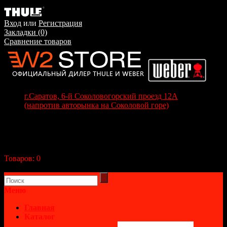
Вход
или
Регистрация
Закладки (0)
Сравнение товаров
г.Саратов, 6-й Соколовогорский проезд 12А
(напротив авторынка на Соколовой горе)
+7(8452) 70-63-77
+7 (917) 208-70-37
Корзина покупок
Товаров:
0
(0р.)
В корзине пусто!
Меню
Главная
Каталог