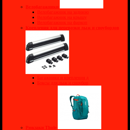
Велобагажники
Велобагажник на заднюю
Велобагажник на крышу
Велобагажник на фаркоп
Крепления для перевозки лыж и сноубордов
Багажники и крепления д
Боксы для лыж и сноубор
Рюкзаки Thule