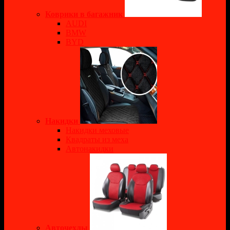
Коврики в багажник
AUDI
BMW
BYD
Накидки
Накидки меховые
Квадраты из меха
Автонакидки
Авточехлы