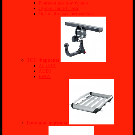
Рюкзаки для ноутбука и
Сумки Thule Chasm
Органайзеры в автомобил
ТСУ Фаркопы
ACURA
AUDI
BMW
Грузовые корзины