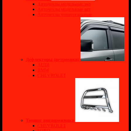
Авточехлы модельные эко
Авточехлы модельные авт
Авточехлы универсальные
Дефлекторы (ветровики)
AUDI
BMW
CHEVROLET
Тюнинг внедорожника
CHEVROLET
FORD