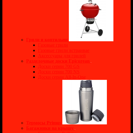
Грили и коптильни
Газовые грили
Газовые грили встраивае
Аксессуары для грилей
Разделочные доски Epicurean
Доски серии 700 GS
Доски серии 700 NS
Доски серии All-In-One
Термосы Primus
Багажники на крышу