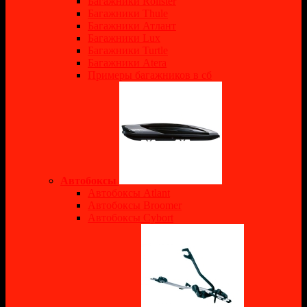
Багажники Rollster
Багажники Thule
Багажники Атлант
Багажники Lux
Багажники Turtle
Багажники Atera
Примеры багажников в сб
Автобоксы
Автобоксы Atlant
Автобоксы Broomer
Автобоксы Cybort