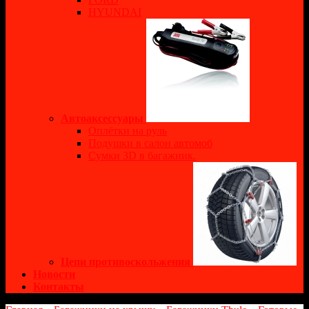
HYUNDAI
Автоаксессуары
Оплётки на руль
Подушки в салон автомоб
Сумки 3D в багажник.
Цепи противоскольжения
Новости
Контакты