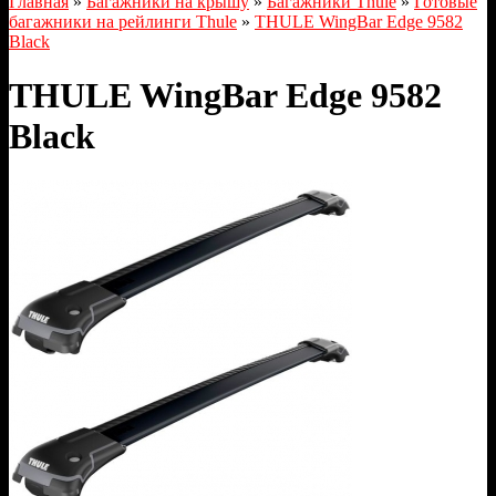
Главная
»
Багажники на крышу
»
Багажники Thule
»
Готовые
багажники на рейлинги Thule
»
THULE WingBar Edge 9582
Black
THULE WingBar Edge 9582
Black