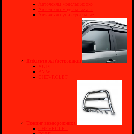
Авточехлы модельные эко
Авточехлы модельные авт
Авточехлы универсальные
Дефлекторы (ветровики)
AUDI
BMW
CHEVROLET
Тюнинг внедорожника
CHEVROLET
FORD