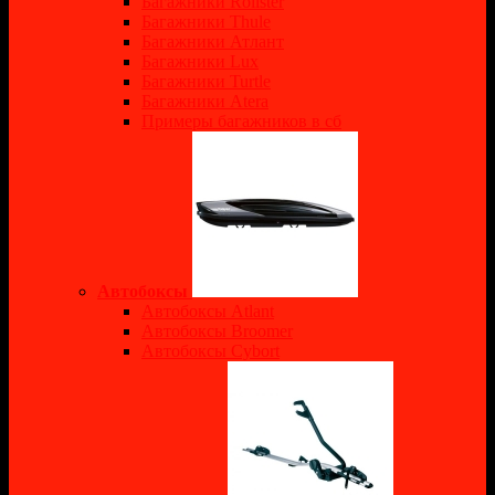
Багажники Rollster
Багажники Thule
Багажники Атлант
Багажники Lux
Багажники Turtle
Багажники Atera
Примеры багажников в сб
Автобоксы
Автобоксы Atlant
Автобоксы Broomer
Автобоксы Cybort