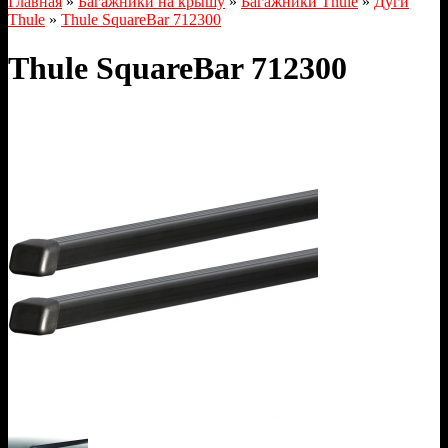
Главная
»
Багажники на крышу
»
Багажники Thule
»
Дуги
Thule
»
Thule SquareBar 712300
Thule SquareBar 712300