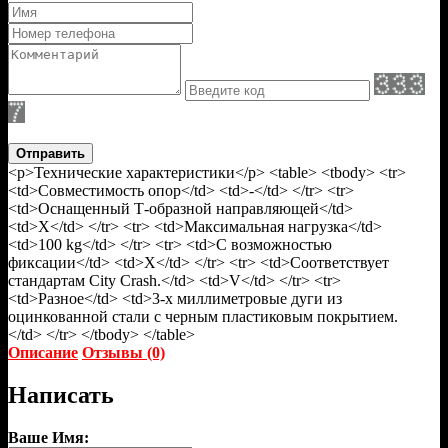
Отправить
<p>Технические характеристики</p> <table> <tbody> <tr>
<td>Совместимость опор</td> <td>-</td> </tr> <tr>
<td>Оснащенный Т-образной направляющей</td>
<td>X</td> </tr> <tr> <td>Максимальная нагрузка</td>
<td>100 kg</td> </tr> <tr> <td>С возможностью
фиксации</td> <td>X</td> </tr> <tr> <td>Соответствует
стандартам City Crash.</td> <td>V</td> </tr> <tr>
<td>Разное</td> <td>3-х миллиметровые дуги из
оцинкованной стали с черным пластиковым покрытием.
</td> </tr> </tbody> </table>
Описание
Отзывы (0)
Написать
Ваше Имя: