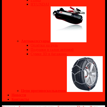
HYUNDAI
Автоаксессуары
Оплётки на руль
Подушки в салон автомоб
Сумки 3D в багажник.
Цепи противоскольжения
Новости
Контакты