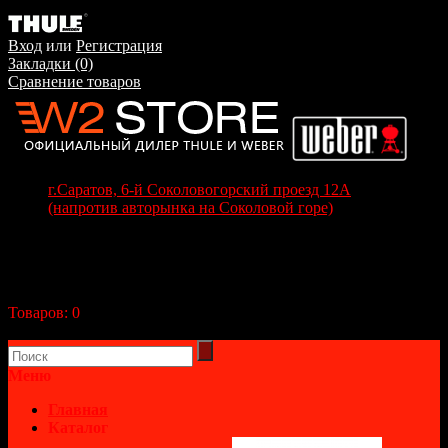
Вход
или
Регистрация
Закладки (0)
Сравнение товаров
г.Саратов, 6-й Соколовогорский проезд 12А
(напротив авторынка на Соколовой горе)
+7(8452) 70-63-77
+7 (917) 208-70-37
Корзина покупок
Товаров:
0
(0р.)
В корзине пусто!
Меню
Главная
Каталог