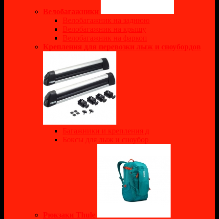
Велобагажники
Велобагажник на заднюю
Велобагажник на крышу
Велобагажник на фаркоп
Крепления для перевозки лыж и сноубордов
Багажники и крепления д
Боксы для лыж и сноубор
Рюкзаки Thule