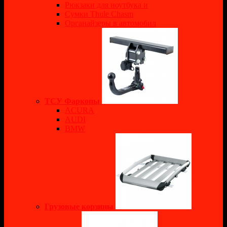
Рюкзаки для ноутбука и
Сумки Thule Chasm
Органайзеры в автомобил
ТСУ Фаркопы
ACURA
AUDI
BMW
Грузовые корзины