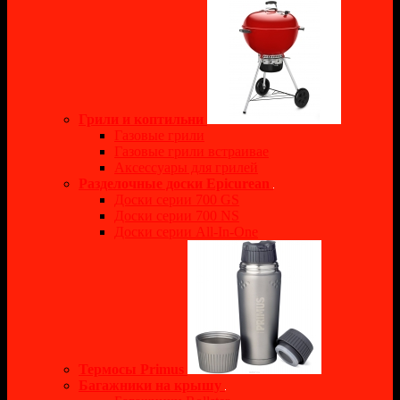
Грили и коптильни
Газовые грили
Газовые грили встраивае
Аксессуары для грилей
Разделочные доски Epicurean
Доски серии 700 GS
Доски серии 700 NS
Доски серии All-In-One
Термосы Primus
Багажники на крышу