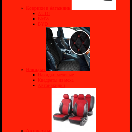
Коврики в багажник
AUDI
BMW
BYD
Накидки
Накидки меховые
Квадраты из меха
Автонакидки
Авточехлы