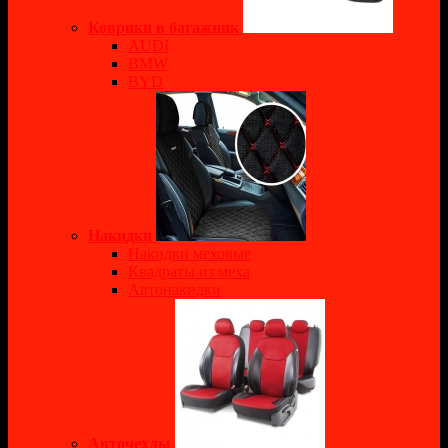
Коврики в багажник
AUDI
BMW
BYD
Накидки
Накидки меховые
Квадраты из меха
Автонакидки
Авточехлы