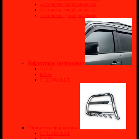
Авточехлы модельные эко
Авточехлы модельные авт
Авточехлы универсальные
Дефлекторы (ветровики)
AUDI
BMW
CHEVROLET
Тюнинг внедорожника
CHEVROLET
FORD