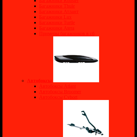
Багажники Rollster
Багажники Thule
Багажники Атлант
Багажники Lux
Багажники Turtle
Багажники Atera
Примеры багажников в сб
Автобоксы
Автобоксы Atlant
Автобоксы Broomer
Автобоксы Cybort