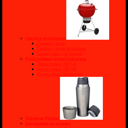
Грили и коптильни
Газовые грили
Газовые грили встраивае
Аксессуары для грилей
Разделочные доски Epicurean
Доски серии 700 GS
Доски серии 700 NS
Доски серии All-In-One
Термосы Primus
Багажники на крышу