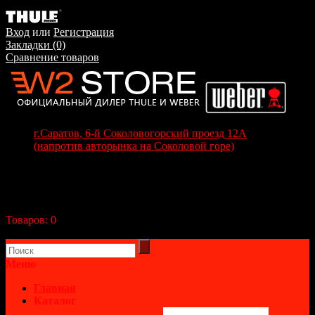
Вход
или
Регистрация
Закладки (0)
Сравнение товаров
г.Саратов, 6-й Соколовогорский проезд 12А
(напротив авторынка на Соколовой горе)
+7(8452) 70-63-77
+7 (917) 208-70-37
Корзина покупок
Товаров:
0
(0р.)
В корзине пусто!
Меню
Главная
Каталог