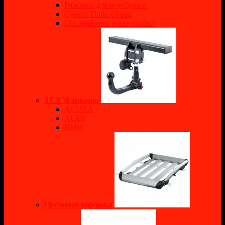
Рюкзаки для ноутбука и
Сумки Thule Chasm
Органайзеры в автомобил
ТСУ Фаркопы
ACURA
AUDI
BMW
Грузовые корзины