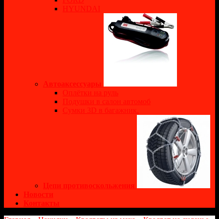
HYUNDAI
Автоаксессуары
Оплётки на руль
Подушки в салон автомоб
Сумки 3D в багажник.
Цепи противоскольжения
Новости
Контакты