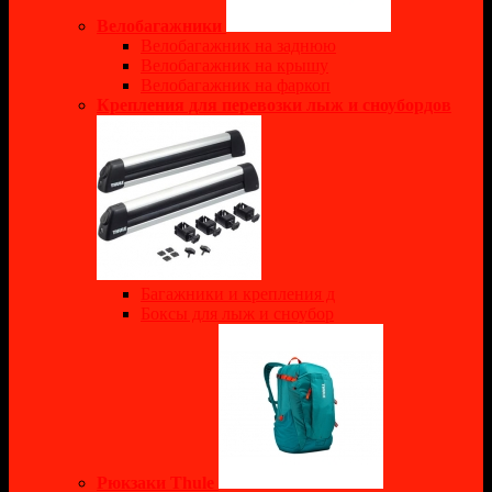
Велобагажники
Велобагажник на заднюю
Велобагажник на крышу
Велобагажник на фаркоп
Крепления для перевозки лыж и сноубордов
Багажники и крепления д
Боксы для лыж и сноубор
Рюкзаки Thule