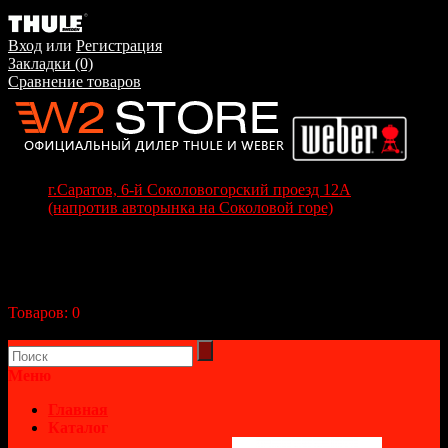
Вход
или
Регистрация
Закладки (0)
Сравнение товаров
г.Саратов, 6-й Соколовогорский проезд 12А
(напротив авторынка на Соколовой горе)
+7(8452) 70-63-77
+7 (917) 208-70-37
Корзина покупок
Товаров:
0
(0р.)
В корзине пусто!
Меню
Главная
Каталог