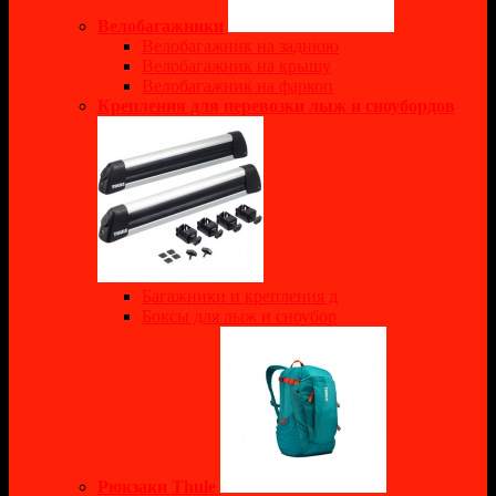
Велобагажники
Велобагажник на заднюю
Велобагажник на крышу
Велобагажник на фаркоп
Крепления для перевозки лыж и сноубордов
Багажники и крепления д
Боксы для лыж и сноубор
Рюкзаки Thule