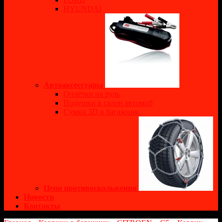
HYUNDAI
Автоаксессуары
Оплётки на руль
Подушки в салон автомоб
Сумки 3D в багажник.
Цепи противоскольжения
Новости
Контакты