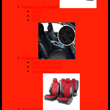
Коврики в багажник
AUDI
BMW
BYD
Накидки
Накидки меховые
Квадраты из меха
Автонакидки
Авточехлы