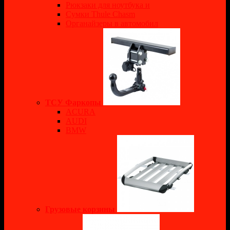
Рюкзаки для ноутбука и
Сумки Thule Chasm
Органайзеры в автомобил
ТСУ Фаркопы
ACURA
AUDI
BMW
Грузовые корзины