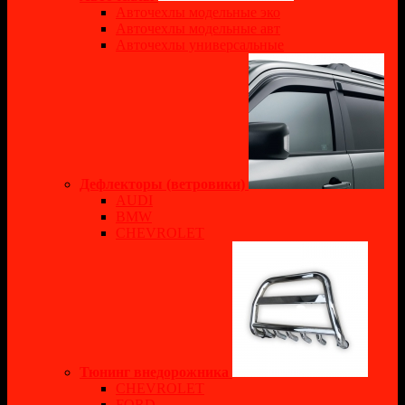
Авточехлы модельные эко
Авточехлы модельные авт
Авточехлы универсальные
Дефлекторы (ветровики)
AUDI
BMW
CHEVROLET
Тюнинг внедорожника
CHEVROLET
FORD