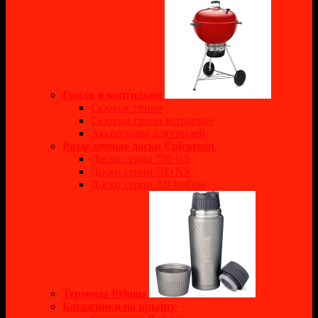
Грили и коптильни
Газовые грили
Газовые грили встраивае
Аксессуары для грилей
Разделочные доски Epicurean
Доски серии 700 GS
Доски серии 700 NS
Доски серии All-In-One
Термосы Primus
Багажники на крышу