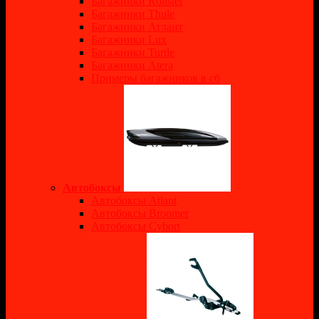
Багажники Rollster
Багажники Thule
Багажники Атлант
Багажники Lux
Багажники Turtle
Багажники Atera
Примеры багажников в сб
Автобоксы
Автобоксы Atlant
Автобоксы Broomer
Автобоксы Cybort