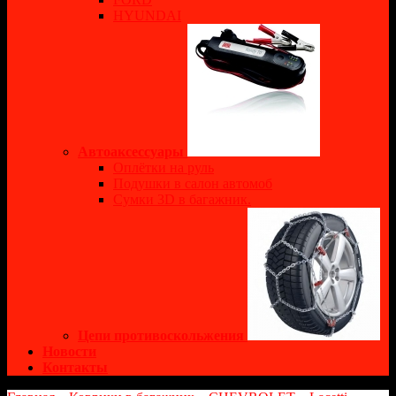
HYUNDAI
Автоаксессуары
Оплётки на руль
Подушки в салон автомоб
Сумки 3D в багажник.
Цепи противоскольжения
Новости
Контакты