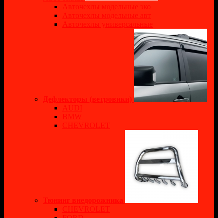
Авточехлы модельные эко
Авточехлы модельные авт
Авточехлы универсальные
Дефлекторы (ветровики)
AUDI
BMW
CHEVROLET
Тюнинг внедорожника
CHEVROLET
FORD