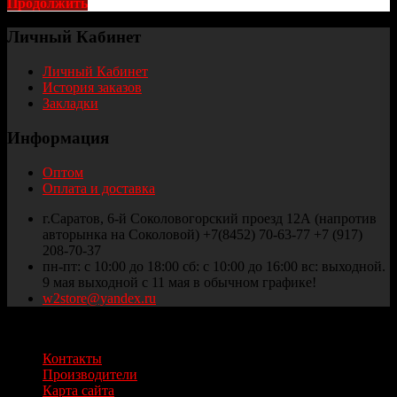
Продолжить
Личный Кабинет
Личный Кабинет
История заказов
Закладки
Информация
Оптом
Оплата и доставка
г.Саратов, 6-й Соколовогорский проезд 12А (напротив
авторынка на Соколовой) +7(8452) 70-63-77 +7 (917)
208-70-37
пн-пт: с 10:00 до 18:00 сб: с 10:00 до 16:00 вс: выходной.
9 мая выходной с 11 мая в обычном графике!
w2store@yandex.ru
Thule и Weber Саратов © 2025
Контакты
Производители
Карта сайта