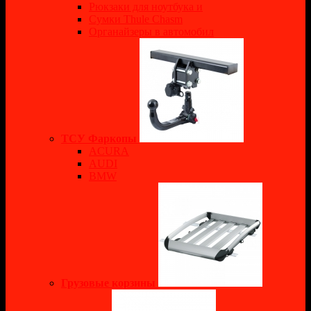
Рюкзаки для ноутбука и
Сумки Thule Chasm
Органайзеры в автомобил
ТСУ Фаркопы
ACURA
AUDI
BMW
Грузовые корзины