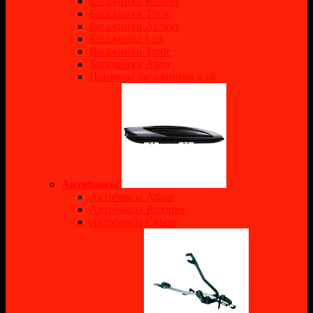
Багажники Rollster
Багажники Thule
Багажники Атлант
Багажники Lux
Багажники Turtle
Багажники Atera
Примеры багажников в сб
Автобоксы
Автобоксы Atlant
Автобоксы Broomer
Автобоксы Cybort