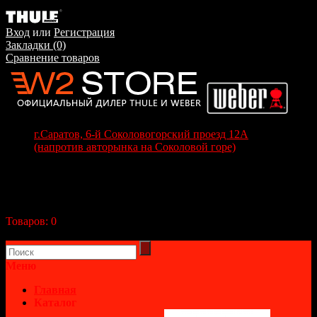
Вход
или
Регистрация
Закладки (0)
Сравнение товаров
г.Саратов, 6-й Соколовогорский проезд 12А
(напротив авторынка на Соколовой горе)
+7(8452) 70-63-77
+7 (917) 208-70-37
Корзина покупок
Товаров:
0
(0р.)
В корзине пусто!
Меню
Главная
Каталог