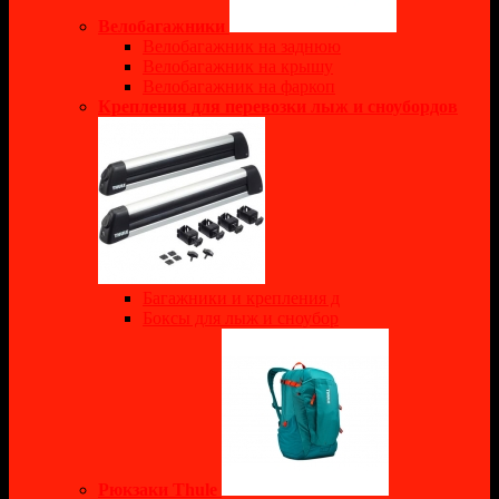
Велобагажники
Велобагажник на заднюю
Велобагажник на крышу
Велобагажник на фаркоп
Крепления для перевозки лыж и сноубордов
Багажники и крепления д
Боксы для лыж и сноубор
Рюкзаки Thule