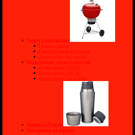
Грили и коптильни
Газовые грили
Газовые грили встраивае
Аксессуары для грилей
Разделочные доски Epicurean
Доски серии 700 GS
Доски серии 700 NS
Доски серии All-In-One
Термосы Primus
Багажники на крышу