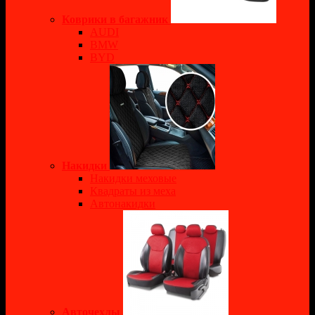
Коврики в багажник
AUDI
BMW
BYD
Накидки
Накидки меховые
Квадраты из меха
Автонакидки
Авточехлы