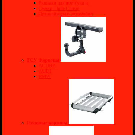
Рюкзаки для ноутбука и
Сумки Thule Chasm
Органайзеры в автомобил
ТСУ Фаркопы
ACURA
AUDI
BMW
Грузовые корзины