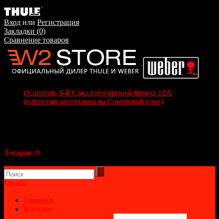
Вход
или
Регистрация
Закладки (0)
Сравнение товаров
г.Саратов, 6-й Соколовогорский проезд 12А
(напротив авторынка на Соколовой горе)
+7(8452) 70-63-77
+7 (917) 208-70-37
Корзина покупок
Товаров:
0
(0р.)
В корзине пусто!
Меню
Главная
Каталог