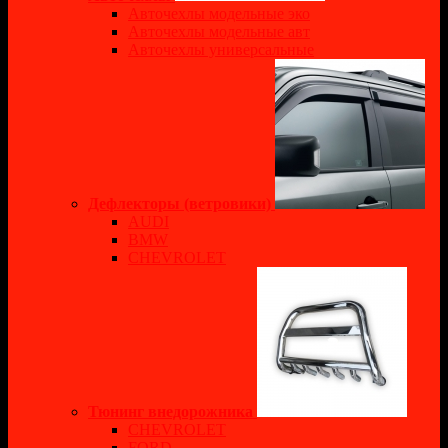
Авточехлы модельные эко
Авточехлы модельные авт
Авточехлы универсальные
Дефлекторы (ветровики)
AUDI
BMW
CHEVROLET
Тюнинг внедорожника
CHEVROLET
FORD