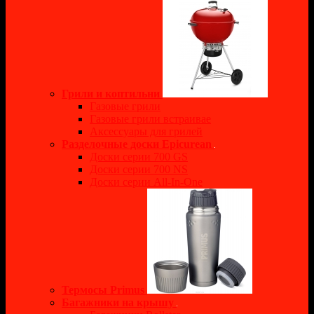
Грили и коптильни
Газовые грили
Газовые грили встраивае
Аксессуары для грилей
Разделочные доски Epicurean
Доски серии 700 GS
Доски серии 700 NS
Доски серии All-In-One
Термосы Primus
Багажники на крышу