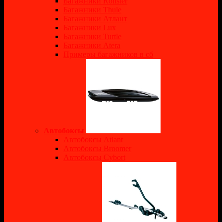
Багажники Rollster
Багажники Thule
Багажники Атлант
Багажники Lux
Багажники Turtle
Багажники Atera
Примеры багажников в сб
Автобоксы
Автобоксы Atlant
Автобоксы Broomer
Автобоксы Cybort