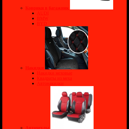
Коврики в багажник
AUDI
BMW
BYD
Накидки
Накидки меховые
Квадраты из меха
Автонакидки
Авточехлы