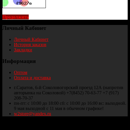
Продолжить
Личный Кабинет
Личный Кабинет
История заказов
Закладки
Информация
Оптом
Оплата и доставка
г.Саратов, 6-й Соколовогорский проезд 12А (напротив
авторынка на Соколовой) +7(8452) 70-63-77 +7 (917)
208-70-37
пн-пт: с 10:00 до 18:00 сб: с 10:00 до 16:00 вс: выходной.
9 мая выходной с 11 мая в обычном графике!
w2store@yandex.ru
Thule и Weber Саратов © 2025