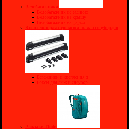
Велобагажники
Велобагажник на заднюю
Велобагажник на крышу
Велобагажник на фаркоп
Крепления для перевозки лыж и сноубордов
Багажники и крепления д
Боксы для лыж и сноубор
Рюкзаки Thule