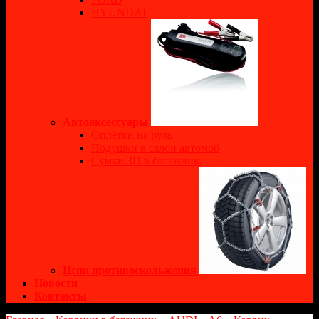
HYUNDAI
Автоаксессуары
Оплётки на руль
Подушки в салон автомоб
Сумки 3D в багажник.
Цепи противоскольжения
Новости
Контакты