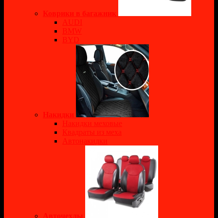
Коврики в багажник
AUDI
BMW
BYD
Накидки
Накидки меховые
Квадраты из меха
Автонакидки
Авточехлы