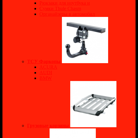
Рюкзаки для ноутбука и
Сумки Thule Chasm
Органайзеры в автомобил
ТСУ Фаркопы
ACURA
AUDI
BMW
Грузовые корзины