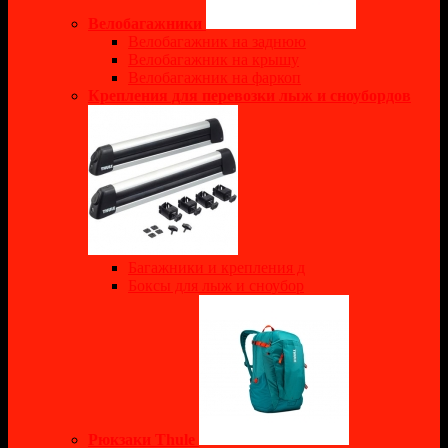
Велобагажники
Велобагажник на заднюю
Велобагажник на крышу
Велобагажник на фаркоп
Крепления для перевозки лыж и сноубордов
Багажники и крепления д
Боксы для лыж и сноубор
Рюкзаки Thule