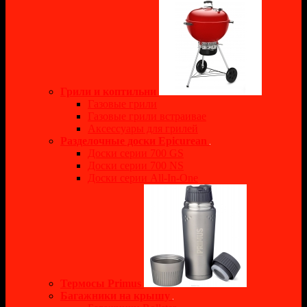
Грили и коптильни
Газовые грили
Газовые грили встраивае
Аксессуары для грилей
Разделочные доски Epicurean
Доски серии 700 GS
Доски серии 700 NS
Доски серии All-In-One
Термосы Primus
Багажники на крышу