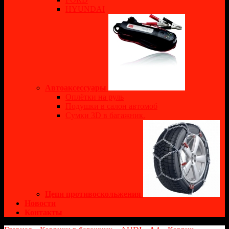
HYUNDAI
Автоаксессуары
Оплётки на руль
Подушки в салон автомоб
Сумки 3D в багажник.
Цепи противоскольжения
Новости
Контакты