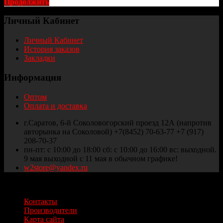
Продолжить
Личный Кабинет
Личный Кабинет
История заказов
Закладки
Информация
Оптом
Оплата и доставка
г.Саратов, 6-й Соколовогорский проезд 12А (напротив
авторынка на Соколовой) +7(8452) 70-63-77 +7 (917)
208-70-37
пн-пт: с 10:00 до 18:00 сб: с 10:00 до 16:00 вс: выходной.
9 мая выходной с 11 мая в обычном графике!
w2store@yandex.ru
Thule и Weber Саратов © 2025
Контакты
Производители
Карта сайта