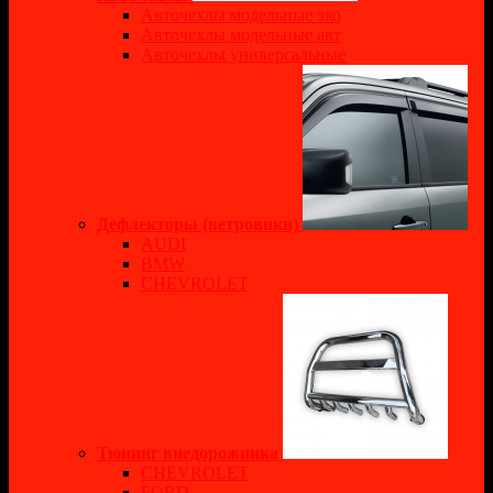
Авточехлы модельные эко
Авточехлы модельные авт
Авточехлы универсальные
Дефлекторы (ветровики)
AUDI
BMW
CHEVROLET
Тюнинг внедорожника
CHEVROLET
FORD