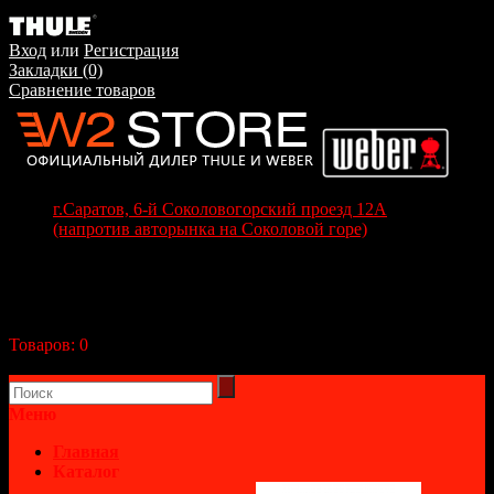
Вход
или
Регистрация
Закладки (0)
Сравнение товаров
г.Саратов, 6-й Соколовогорский проезд 12А
(напротив авторынка на Соколовой горе)
+7(8452) 70-63-77
+7 (917) 208-70-37
Корзина покупок
Товаров:
0
(0р.)
В корзине пусто!
Меню
Главная
Каталог