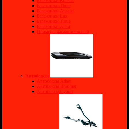
Багажники Rollster
Багажники Thule
Багажники Атлант
Багажники Lux
Багажники Turtle
Багажники Atera
Примеры багажников в сб
Автобоксы
Автобоксы Atlant
Автобоксы Broomer
Автобоксы Cybort