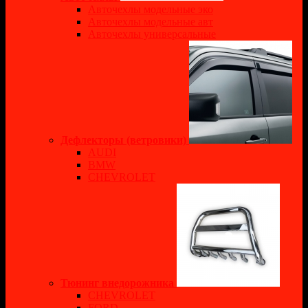
Авточехлы модельные эко
Авточехлы модельные авт
Авточехлы универсальные
Дефлекторы (ветровики)
AUDI
BMW
CHEVROLET
Тюнинг внедорожника
CHEVROLET
FORD