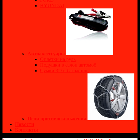
HYUNDAI
Автоаксессуары
Оплётки на руль
Подушки в салон автомоб
Сумки 3D в багажник.
Цепи противоскольжения
Новости
Контакты