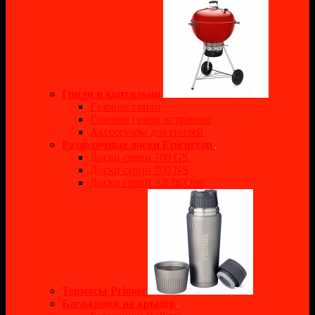
Грили и коптильни
Газовые грили
Газовые грили встраивае
Аксессуары для грилей
Разделочные доски Epicurean
Доски серии 700 GS
Доски серии 700 NS
Доски серии All-In-One
Термосы Primus
Багажники на крышу