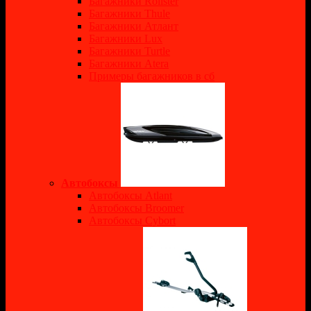
Багажники Rollster
Багажники Thule
Багажники Атлант
Багажники Lux
Багажники Turtle
Багажники Atera
Примеры багажников в сб
Автобоксы
Автобоксы Atlant
Автобоксы Broomer
Автобоксы Cybort