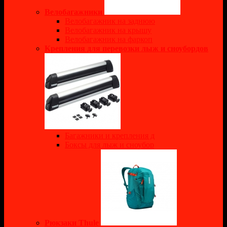
Велобагажники
Велобагажник на заднюю
Велобагажник на крышу
Велобагажник на фаркоп
Крепления для перевозки лыж и сноубордов
Багажники и крепления д
Боксы для лыж и сноубор
Рюкзаки Thule