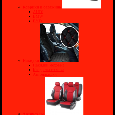
Коврики в багажник
AUDI
BMW
BYD
Накидки
Накидки меховые
Квадраты из меха
Автонакидки
Авточехлы