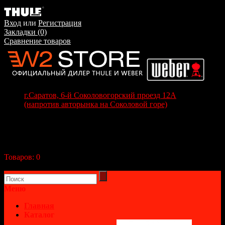
Вход
или
Регистрация
Закладки (0)
Сравнение товаров
г.Саратов, 6-й Соколовогорский проезд 12А
(напротив авторынка на Соколовой горе)
+7(8452) 70-63-77
+7 (917) 208-70-37
Корзина покупок
Товаров:
0
(0р.)
В корзине пусто!
Меню
Главная
Каталог