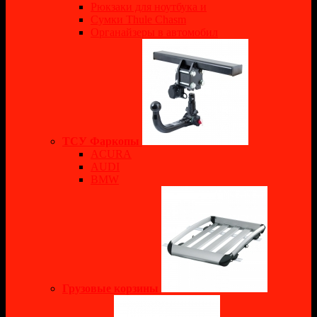
Рюкзаки для ноутбука и
Сумки Thule Chasm
Органайзеры в автомобил
ТСУ Фаркопы
ACURA
AUDI
BMW
Грузовые корзины