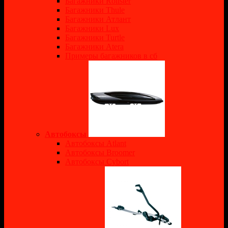
Багажники Rollster
Багажники Thule
Багажники Атлант
Багажники Lux
Багажники Turtle
Багажники Atera
Примеры багажников в сб
Автобоксы
Автобоксы Atlant
Автобоксы Broomer
Автобоксы Cybort