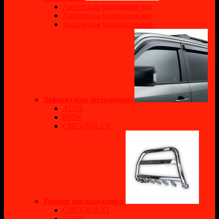
Авточехлы модельные эко
Авточехлы модельные авт
Авточехлы универсальные
Дефлекторы (ветровики)
AUDI
BMW
CHEVROLET
Тюнинг внедорожника
CHEVROLET
FORD