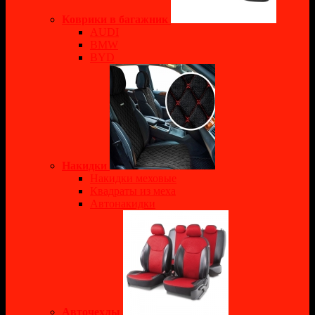
Коврики в багажник
AUDI
BMW
BYD
Накидки
Накидки меховые
Квадраты из меха
Автонакидки
Авточехлы