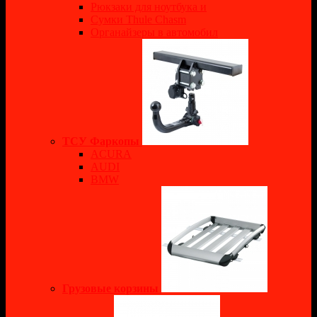
Рюкзаки для ноутбука и
Сумки Thule Chasm
Органайзеры в автомобил
ТСУ Фаркопы
ACURA
AUDI
BMW
Грузовые корзины