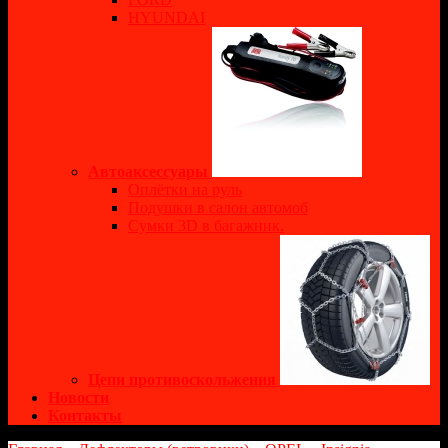
HYUNDAI
Автоаксессуары
Оплётки на руль
Подушки в салон автомоб
Сумки 3D в багажник.
Цепи противоскольжения
Новости
Контакты