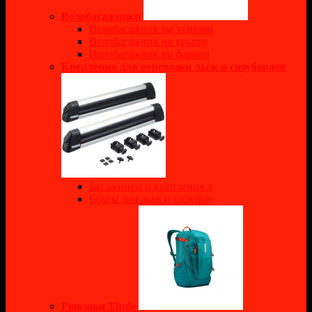
Велобагажники
Велобагажник на заднюю
Велобагажник на крышу
Велобагажник на фаркоп
Крепления для перевозки лыж и сноубордов
Багажники и крепления д
Боксы для лыж и сноубор
Рюкзаки Thule