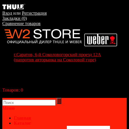
Вход
или
Регистрация
Закладки (0)
Сравнение товаров
г.Саратов, 6-й Соколовогорский проезд 12А
(напротив авторынка на Соколовой горе)
+7(8452) 70-63-77
+7 (917) 208-70-37
Корзина покупок
Товаров:
0
(0р.)
В корзине пусто!
Меню
Главная
Каталог