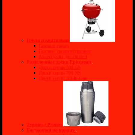
Грили и коптильни
Газовые грили
Газовые грили встраивае
Аксессуары для грилей
Разделочные доски Epicurean
Доски серии 700 GS
Доски серии 700 NS
Доски серии All-In-One
Термосы Primus
Багажники на крышу