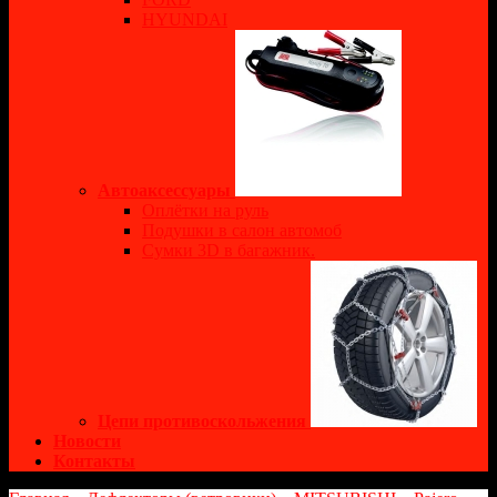
HYUNDAI
Автоаксессуары
Оплётки на руль
Подушки в салон автомоб
Сумки 3D в багажник.
Цепи противоскольжения
Новости
Контакты