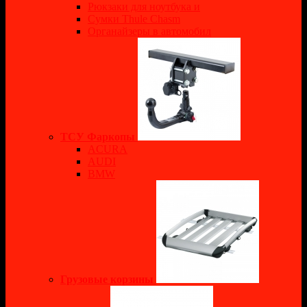
Рюкзаки для ноутбука и
Сумки Thule Chasm
Органайзеры в автомобил
ТСУ Фаркопы
ACURA
AUDI
BMW
Грузовые корзины