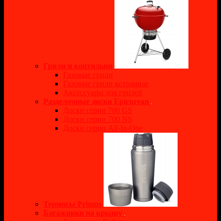
Грили и коптильни
Газовые грили
Газовые грили встраивае
Аксессуары для грилей
Разделочные доски Epicurean
Доски серии 700 GS
Доски серии 700 NS
Доски серии All-In-One
Термосы Primus
Багажники на крышу