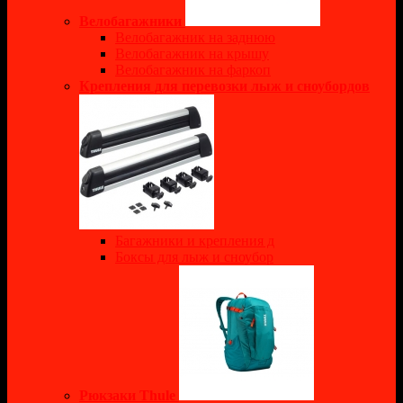
Велобагажники
Велобагажник на заднюю
Велобагажник на крышу
Велобагажник на фаркоп
Крепления для перевозки лыж и сноубордов
Багажники и крепления д
Боксы для лыж и сноубор
Рюкзаки Thule