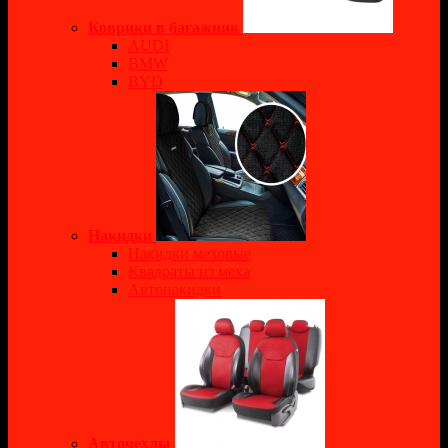
Коврики в багажник
AUDI
BMW
BYD
Накидки
Накидки меховые
Квадраты из меха
Автонакидки
Авточехлы