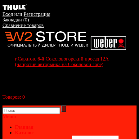
Вход
или
Регистрация
Закладки (0)
Сравнение товаров
г.Саратов, 6-й Соколовогорский проезд 12А
(напротив авторынка на Соколовой горе)
+7(8452) 70-63-77
+7 (917) 208-70-37
Корзина покупок
Товаров:
0
(0р.)
В корзине пусто!
Меню
Главная
Каталог