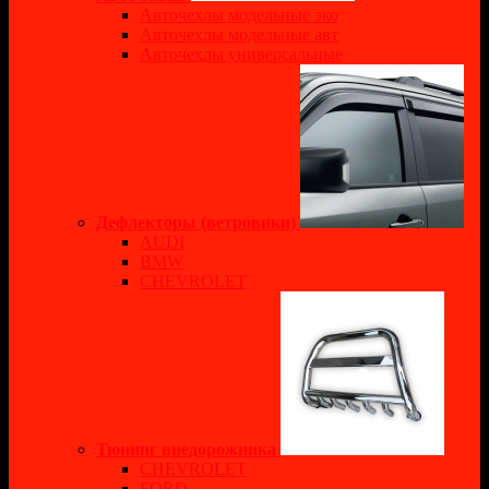
Авточехлы модельные эко
Авточехлы модельные авт
Авточехлы универсальные
Дефлекторы (ветровики)
AUDI
BMW
CHEVROLET
Тюнинг внедорожника
CHEVROLET
FORD