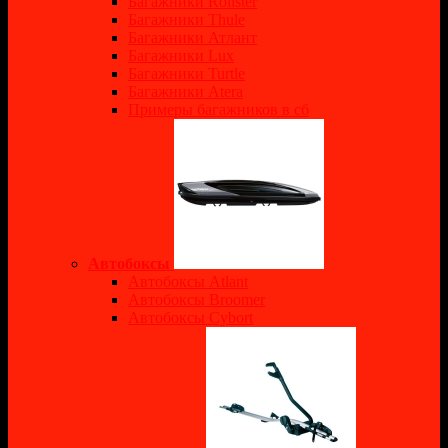
Багажники Rollster
Багажники Thule
Багажники Атлант
Багажники Lux
Багажники Turtle
Багажники Atera
Примеры багажников в сб
Автобоксы
Автобоксы Atlant
Автобоксы Broomer
Автобоксы Cybort