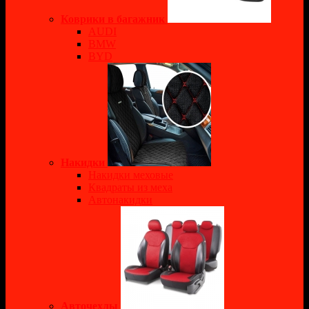
Коврики в багажник
AUDI
BMW
BYD
Накидки
Накидки меховые
Квадраты из меха
Автонакидки
Авточехлы