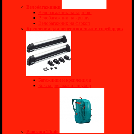
Велобагажники
Велобагажник на заднюю
Велобагажник на крышу
Велобагажник на фаркоп
Крепления для перевозки лыж и сноубордов
Багажники и крепления д
Боксы для лыж и сноубор
Рюкзаки Thule