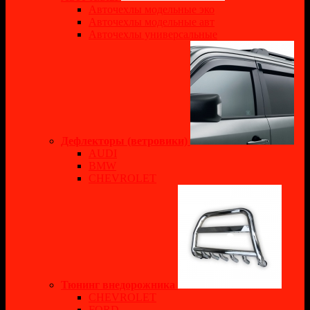
Авточехлы модельные эко
Авточехлы модельные авт
Авточехлы универсальные
Дефлекторы (ветровики)
AUDI
BMW
CHEVROLET
Тюнинг внедорожника
CHEVROLET
FORD