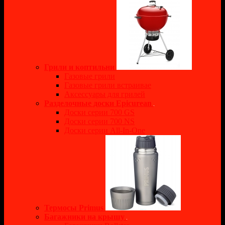
Грили и коптильни
Газовые грили
Газовые грили встраивае
Аксессуары для грилей
Разделочные доски Epicurean
Доски серии 700 GS
Доски серии 700 NS
Доски серии All-In-One
Термосы Primus
Багажники на крышу