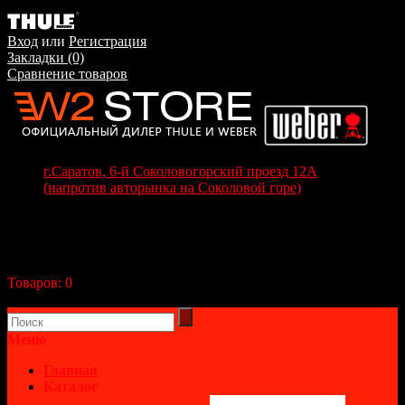
Вход
или
Регистрация
Закладки (0)
Сравнение товаров
г.Саратов, 6-й Соколовогорский проезд 12А
(напротив авторынка на Соколовой горе)
+7(8452) 70-63-77
+7 (917) 208-70-37
Корзина покупок
Товаров:
0
(0р.)
В корзине пусто!
Меню
Главная
Каталог