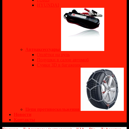
HYUNDAI
Автоаксессуары
Оплётки на руль
Подушки в салон автомоб
Сумки 3D в багажник.
Цепи противоскольжения
Новости
Контакты