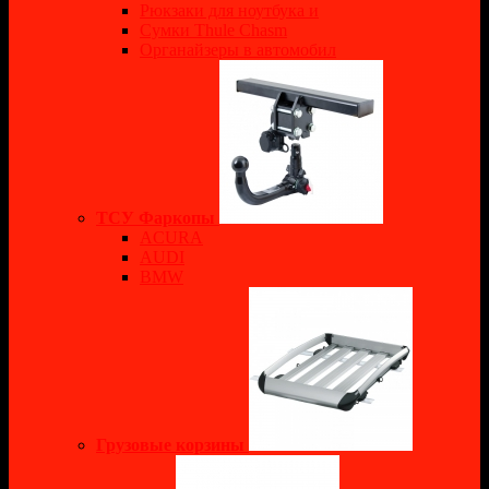
Рюкзаки для ноутбука и
Сумки Thule Chasm
Органайзеры в автомобил
ТСУ Фаркопы
ACURA
AUDI
BMW
Грузовые корзины