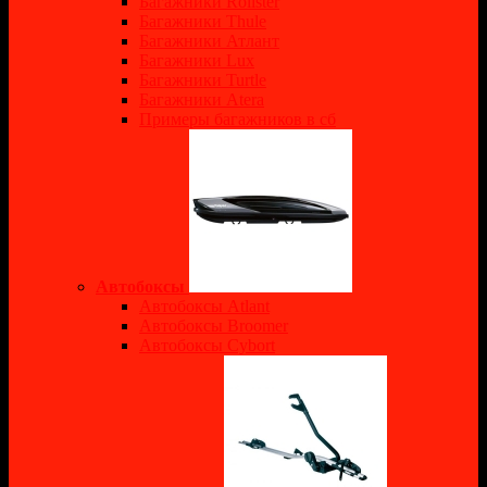
Багажники Rollster
Багажники Thule
Багажники Атлант
Багажники Lux
Багажники Turtle
Багажники Atera
Примеры багажников в сб
Автобоксы
Автобоксы Atlant
Автобоксы Broomer
Автобоксы Cybort