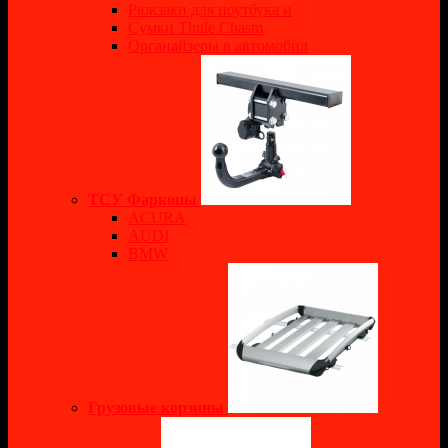
Рюкзаки для ноутбука и
Сумки Thule Chasm
Органайзеры в автомобил
ТСУ Фаркопы
ACURA
AUDI
BMW
Грузовые корзины