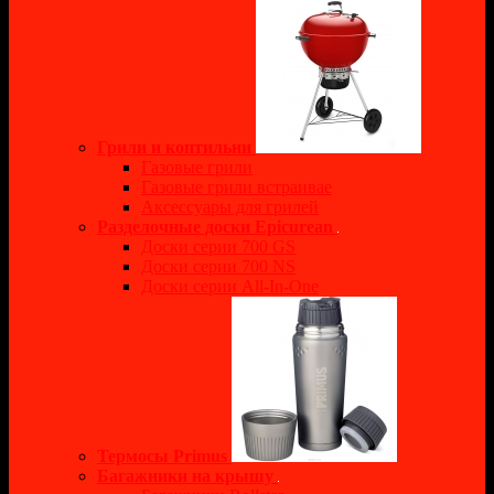
Грили и коптильни
Газовые грили
Газовые грили встраивае
Аксессуары для грилей
Разделочные доски Epicurean
Доски серии 700 GS
Доски серии 700 NS
Доски серии All-In-One
Термосы Primus
Багажники на крышу