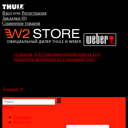
Вход
или
Регистрация
Закладки (0)
Сравнение товаров
г.Саратов, 6-й Соколовогорский проезд 12А
(напротив авторынка на Соколовой горе)
+7(8452) 70-63-77
+7 (917) 208-70-37
Корзина покупок
Товаров:
0
(0р.)
В корзине пусто!
Меню
Главная
Каталог