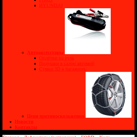
HYUNDAI
Автоаксессуары
Оплётки на руль
Подушки в салон автомоб
Сумки 3D в багажник.
Цепи противоскольжения
Новости
Контакты