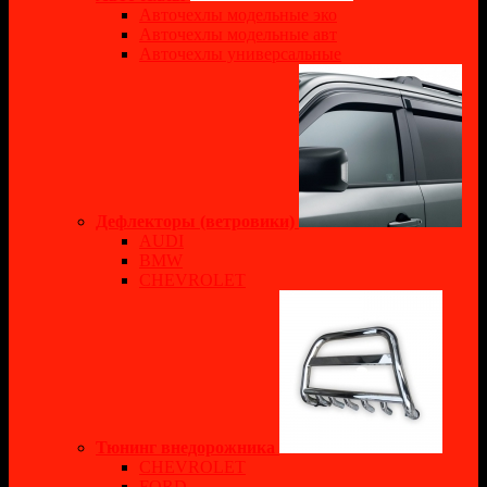
Авточехлы модельные эко
Авточехлы модельные авт
Авточехлы универсальные
Дефлекторы (ветровики)
AUDI
BMW
CHEVROLET
Тюнинг внедорожника
CHEVROLET
FORD