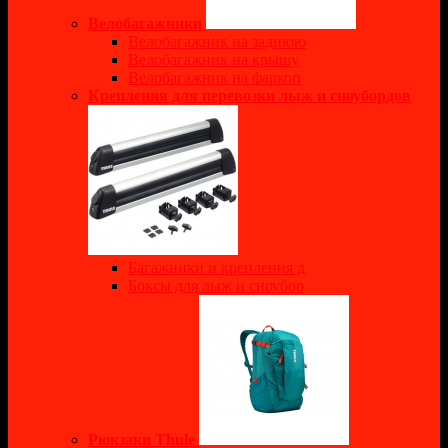
Велобагажники
Велобагажник на заднюю
Велобагажник на крышу
Велобагажник на фаркоп
Крепления для перевозки лыж и сноубордов
Багажники и крепления д
Боксы для лыж и сноубор
Рюкзаки Thule