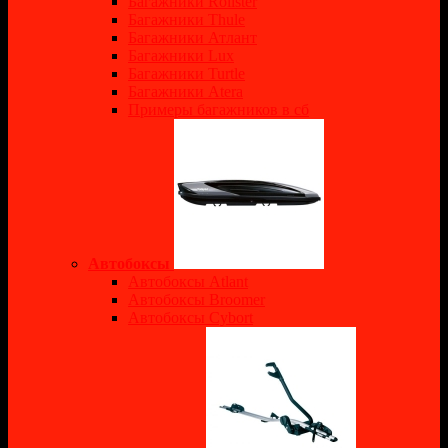
Багажники Rollster
Багажники Thule
Багажники Атлант
Багажники Lux
Багажники Turtle
Багажники Atera
Примеры багажников в сб
Автобоксы
Автобоксы Atlant
Автобоксы Broomer
Автобоксы Cybort