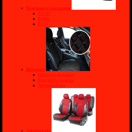
Коврики в багажник
AUDI
BMW
BYD
Накидки
Накидки меховые
Квадраты из меха
Автонакидки
Авточехлы