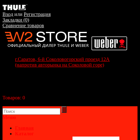
Вход
или
Регистрация
Закладки (0)
Сравнение товаров
г.Саратов, 6-й Соколовогорский проезд 12А
(напротив авторынка на Соколовой горе)
+7(8452) 70-63-77
+7 (917) 208-70-37
Корзина покупок
Товаров:
0
(0р.)
В корзине пусто!
Меню
Главная
Каталог