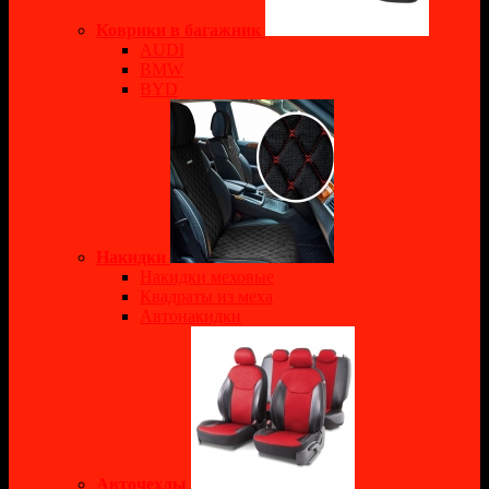
Коврики в багажник
AUDI
BMW
BYD
Накидки
Накидки меховые
Квадраты из меха
Автонакидки
Авточехлы