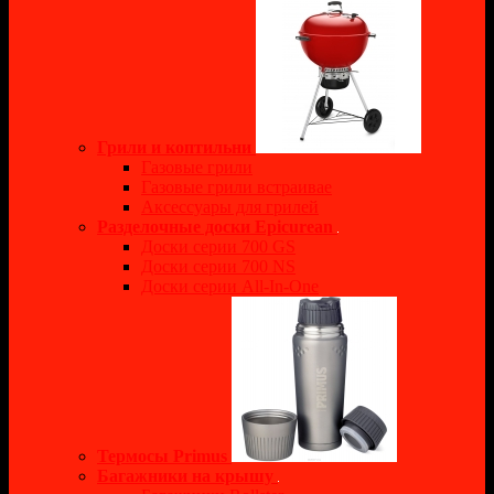
Грили и коптильни
Газовые грили
Газовые грили встраивае
Аксессуары для грилей
Разделочные доски Epicurean
Доски серии 700 GS
Доски серии 700 NS
Доски серии All-In-One
Термосы Primus
Багажники на крышу