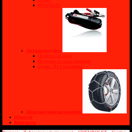
HYUNDAI
Автоаксессуары
Оплётки на руль
Подушки в салон автомоб
Сумки 3D в багажник.
Цепи противоскольжения
Новости
Контакты