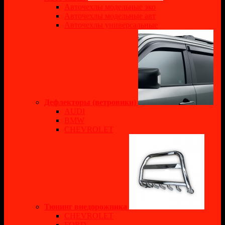
Авточехлы модельные эко
Авточехлы модельные авт
Авточехлы универсальные
Дефлекторы (ветровики)
AUDI
BMW
CHEVROLET
Тюнинг внедорожника
CHEVROLET
FORD