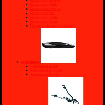
Багажники Rollster
Багажники Thule
Багажники Атлант
Багажники Lux
Багажники Turtle
Багажники Atera
Примеры багажников в сб
Автобоксы
Автобоксы Atlant
Автобоксы Broomer
Автобоксы Cybort