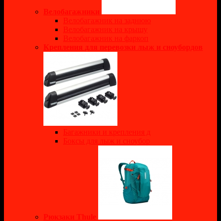
Велобагажники
Велобагажник на заднюю
Велобагажник на крышу
Велобагажник на фаркоп
Крепления для перевозки лыж и сноубордов
Багажники и крепления д
Боксы для лыж и сноубор
Рюкзаки Thule