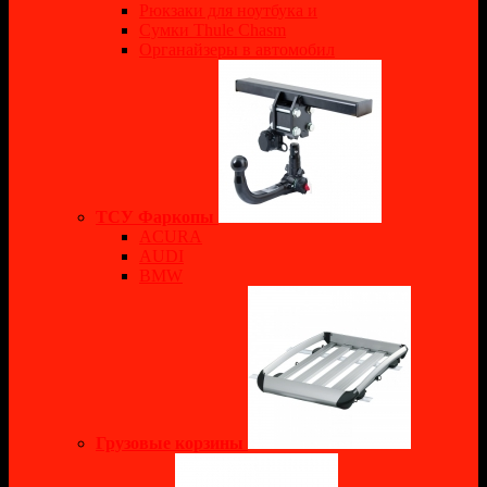
Рюкзаки для ноутбука и
Сумки Thule Chasm
Органайзеры в автомобил
ТСУ Фаркопы
ACURA
AUDI
BMW
Грузовые корзины