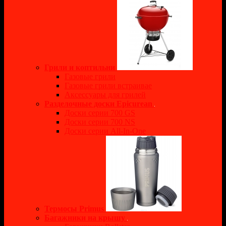
Грили и коптильни
Газовые грили
Газовые грили встраивае
Аксессуары для грилей
Разделочные доски Epicurean
Доски серии 700 GS
Доски серии 700 NS
Доски серии All-In-One
Термосы Primus
Багажники на крышу