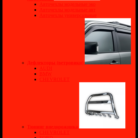
Авточехлы модельные эко
Авточехлы модельные авт
Авточехлы универсальные
Дефлекторы (ветровики)
AUDI
BMW
CHEVROLET
Тюнинг внедорожника
CHEVROLET
FORD