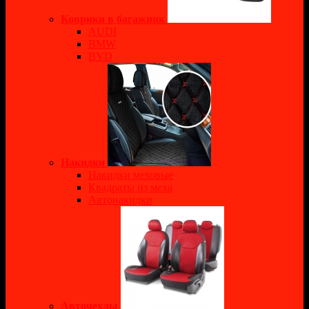
Коврики в багажник
AUDI
BMW
BYD
Накидки
Накидки меховые
Квадраты из меха
Автонакидки
Авточехлы