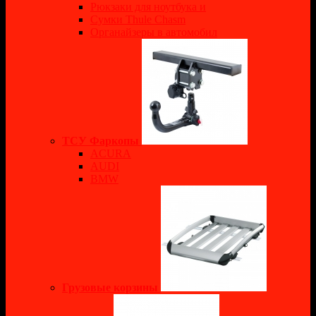
Рюкзаки для ноутбука и
Сумки Thule Chasm
Органайзеры в автомобил
ТСУ Фаркопы
ACURA
AUDI
BMW
Грузовые корзины