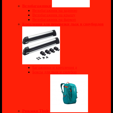
Велобагажники
Велобагажник на заднюю
Велобагажник на крышу
Велобагажник на фаркоп
Крепления для перевозки лыж и сноубордов
Багажники и крепления д
Боксы для лыж и сноубор
Рюкзаки Thule