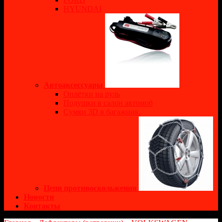
HYUNDAI
Автоаксессуары
Оплётки на руль
Подушки в салон автомоб
Сумки 3D в багажник.
Цепи противоскольжения
Новости
Контакты