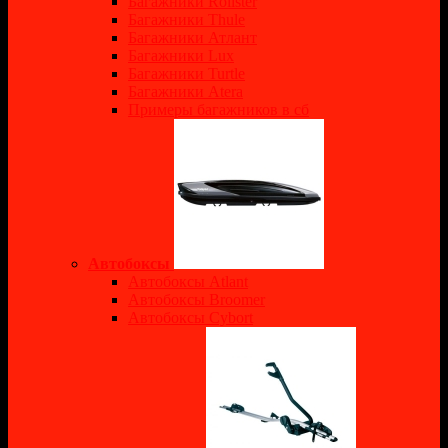
Багажники Rollster
Багажники Thule
Багажники Атлант
Багажники Lux
Багажники Turtle
Багажники Atera
Примеры багажников в сб
Автобоксы
Автобоксы Atlant
Автобоксы Broomer
Автобоксы Cybort