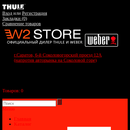
Вход
или
Регистрация
Закладки (0)
Сравнение товаров
г.Саратов, 6-й Соколовогорский проезд 12А
(напротив авторынка на Соколовой горе)
+7(8452) 70-63-77
+7 (917) 208-70-37
Корзина покупок
Товаров:
0
(0р.)
В корзине пусто!
Меню
Главная
Каталог