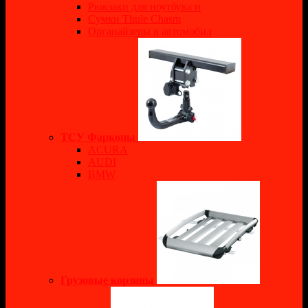
Рюкзаки для ноутбука и
Сумки Thule Chasm
Органайзеры в автомобил
ТСУ Фаркопы
ACURA
AUDI
BMW
Грузовые корзины