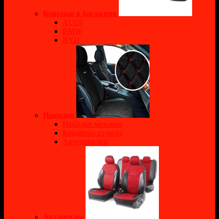
Коврики в багажник
AUDI
BMW
BYD
Накидки
Накидки меховые
Квадраты из меха
Автонакидки
Авточехлы