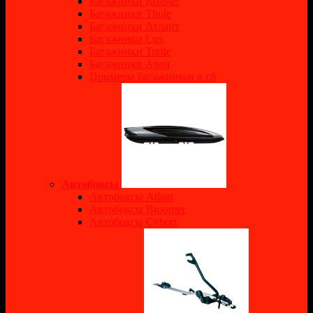
Багажники Rollster
Багажники Thule
Багажники Атлант
Багажники Lux
Багажники Turtle
Багажники Atera
Примеры багажников в сб
Автобоксы
Автобоксы Atlant
Автобоксы Broomer
Автобоксы Cybort