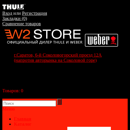
Вход
или
Регистрация
Закладки (0)
Сравнение товаров
г.Саратов, 6-й Соколовогорский проезд 12А
(напротив авторынка на Соколовой горе)
+7(8452) 70-63-77
+7 (917) 208-70-37
Корзина покупок
Товаров:
0
(0р.)
В корзине пусто!
Меню
Главная
Каталог