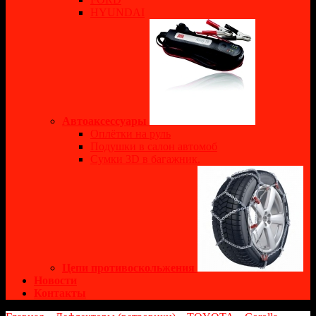
HYUNDAI
Автоаксессуары
Оплётки на руль
Подушки в салон автомоб
Сумки 3D в багажник.
Цепи противоскольжения
Новости
Контакты