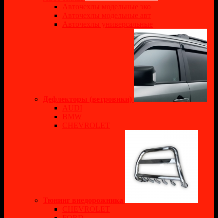
Авточехлы модельные эко
Авточехлы модельные авт
Авточехлы универсальные
Дефлекторы (ветровики)
AUDI
BMW
CHEVROLET
Тюнинг внедорожника
CHEVROLET
FORD