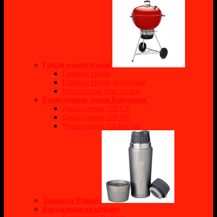
Грили и коптильни
Газовые грили
Газовые грили встраивае
Аксессуары для грилей
Разделочные доски Epicurean
Доски серии 700 GS
Доски серии 700 NS
Доски серии All-In-One
Термосы Primus
Багажники на крышу