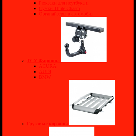
Рюкзаки для ноутбука и
Сумки Thule Chasm
Органайзеры в автомобил
ТСУ Фаркопы
ACURA
AUDI
BMW
Грузовые корзины