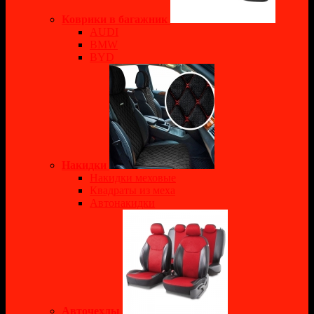
Коврики в багажник
AUDI
BMW
BYD
Накидки
Накидки меховые
Квадраты из меха
Автонакидки
Авточехлы