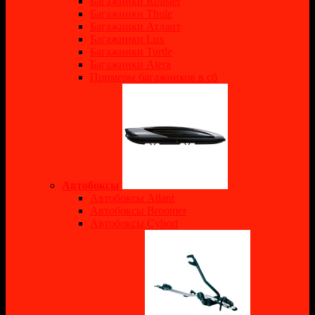
Багажники Rollster
Багажники Thule
Багажники Атлант
Багажники Lux
Багажники Turtle
Багажники Atera
Примеры багажников в сб
Автобоксы
Автобоксы Atlant
Автобоксы Broomer
Автобоксы Cybort