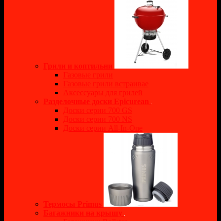
Грили и коптильни
Газовые грили
Газовые грили встраивае
Аксессуары для грилей
Разделочные доски Epicurean
Доски серии 700 GS
Доски серии 700 NS
Доски серии All-In-One
Термосы Primus
Багажники на крышу