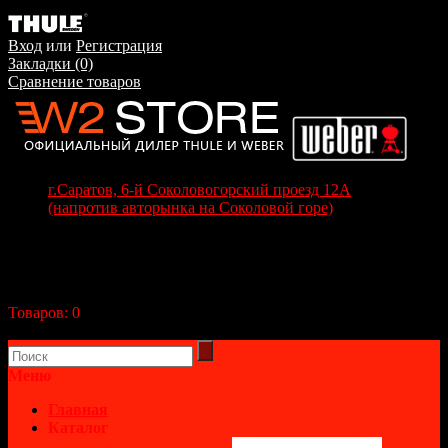
Вход
или
Регистрация
Закладки (0)
Сравнение товаров
г.Саратов, 6-й Соколовогорский проезд 12А
(напротив авторынка на Соколовой горе)
+7(8452) 70-63-77
+7 (917) 208-70-37
Корзина покупок
Товаров:
0
(0р.)
В корзине пусто!
Меню
Главная
Каталог