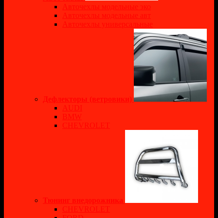
Авточехлы модельные эко
Авточехлы модельные авт
Авточехлы универсальные
Дефлекторы (ветровики)
AUDI
BMW
CHEVROLET
Тюнинг внедорожника
CHEVROLET
FORD