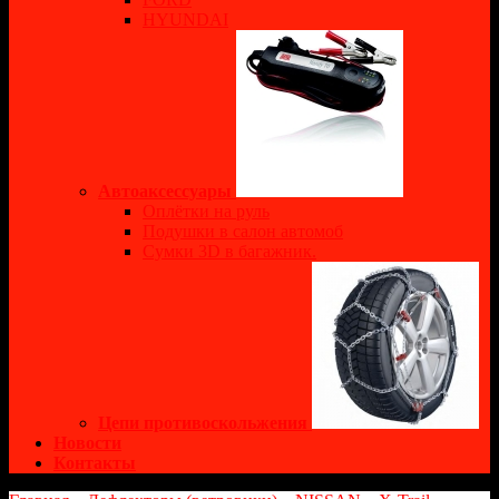
HYUNDAI
Автоаксессуары
Оплётки на руль
Подушки в салон автомоб
Сумки 3D в багажник.
Цепи противоскольжения
Новости
Контакты