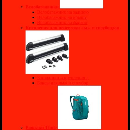
Велобагажники
Велобагажник на заднюю
Велобагажник на крышу
Велобагажник на фаркоп
Крепления для перевозки лыж и сноубордов
Багажники и крепления д
Боксы для лыж и сноубор
Рюкзаки Thule