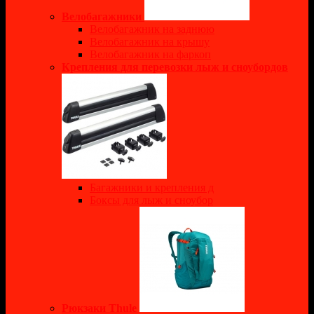
Велобагажники
Велобагажник на заднюю
Велобагажник на крышу
Велобагажник на фаркоп
Крепления для перевозки лыж и сноубордов
Багажники и крепления д
Боксы для лыж и сноубор
Рюкзаки Thule