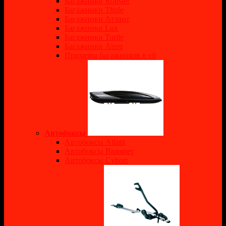
Багажники Rollster
Багажники Thule
Багажники Атлант
Багажники Lux
Багажники Turtle
Багажники Atera
Примеры багажников в сб
Автобоксы
Автобоксы Atlant
Автобоксы Broomer
Автобоксы Cybort