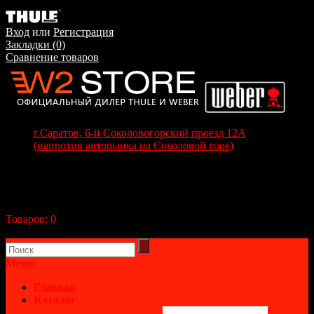
Вход
или
Регистрация
Закладки (0)
Сравнение товаров
г.Саратов, 6-й Соколовогорский проезд 12А
(напротив авторынка на Соколовой горе)
+7(8452) 70-63-77
+7 (917) 208-70-37
Корзина покупок
Товаров:
0
(0р.)
В корзине пусто!
Меню
Главная
Каталог