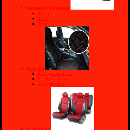
Коврики в багажник
AUDI
BMW
BYD
Накидки
Накидки меховые
Квадраты из меха
Автонакидки
Авточехлы