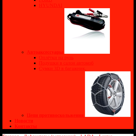
HYUNDAI
Автоаксессуары
Оплётки на руль
Подушки в салон автомоб
Сумки 3D в багажник.
Цепи противоскольжения
Новости
Контакты