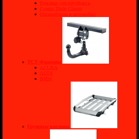
Рюкзаки для ноутбука и
Сумки Thule Chasm
Органайзеры в автомобил
ТСУ Фаркопы
ACURA
AUDI
BMW
Грузовые корзины