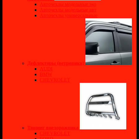
Авточехлы модельные эко
Авточехлы модельные авт
Авточехлы универсальные
Дефлекторы (ветровики)
AUDI
BMW
CHEVROLET
Тюнинг внедорожника
CHEVROLET
FORD