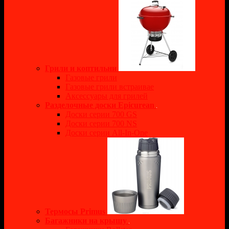
Грили и коптильни
Газовые грили
Газовые грили встраивае
Аксессуары для грилей
Разделочные доски Epicurean
Доски серии 700 GS
Доски серии 700 NS
Доски серии All-In-One
Термосы Primus
Багажники на крышу