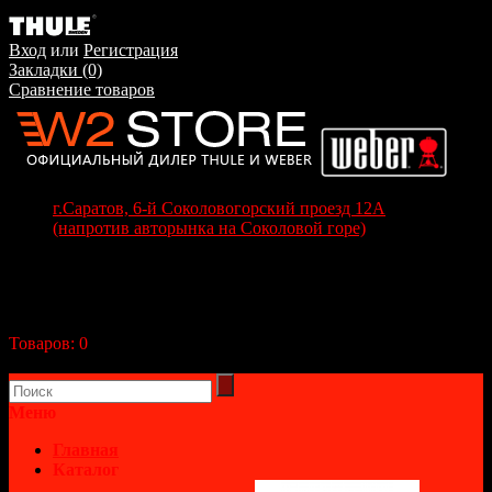
Вход
или
Регистрация
Закладки (0)
Сравнение товаров
г.Саратов, 6-й Соколовогорский проезд 12А
(напротив авторынка на Соколовой горе)
+7(8452) 70-63-77
+7 (917) 208-70-37
Корзина покупок
Товаров:
0
(0р.)
В корзине пусто!
Меню
Главная
Каталог