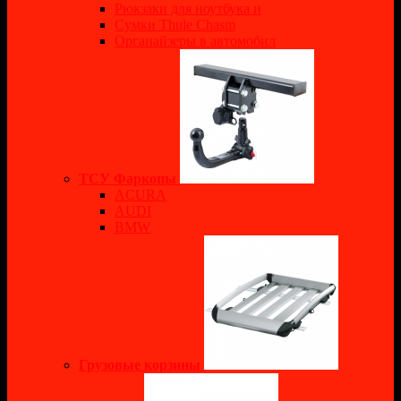
Рюкзаки для ноутбука и
Сумки Thule Chasm
Органайзеры в автомобил
ТСУ Фаркопы
ACURA
AUDI
BMW
Грузовые корзины