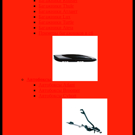
Багажники Rollster
Багажники Thule
Багажники Атлант
Багажники Lux
Багажники Turtle
Багажники Atera
Примеры багажников в сб
Автобоксы
Автобоксы Atlant
Автобоксы Broomer
Автобоксы Cybort