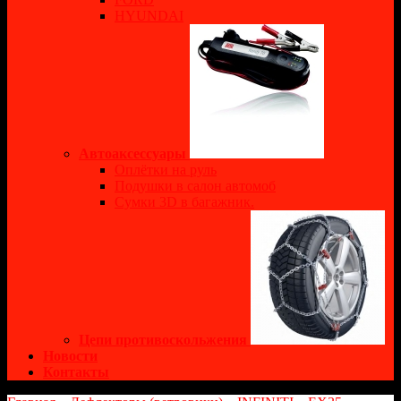
HYUNDAI
Автоаксессуары
Оплётки на руль
Подушки в салон автомоб
Сумки 3D в багажник.
Цепи противоскольжения
Новости
Контакты