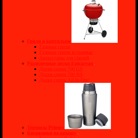
Грили и коптильни
Газовые грили
Газовые грили встраивае
Аксессуары для грилей
Разделочные доски Epicurean
Доски серии 700 GS
Доски серии 700 NS
Доски серии All-In-One
Термосы Primus
Багажники на крышу