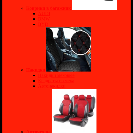
Коврики в багажник
AUDI
BMW
BYD
Накидки
Накидки меховые
Квадраты из меха
Автонакидки
Авточехлы