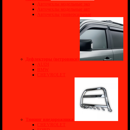
Авточехлы модельные эко
Авточехлы модельные авт
Авточехлы универсальные
Дефлекторы (ветровики)
AUDI
BMW
CHEVROLET
Тюнинг внедорожника
CHEVROLET
FORD