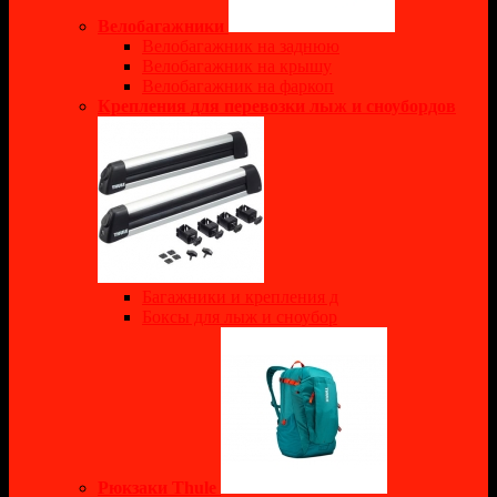
Велобагажники
Велобагажник на заднюю
Велобагажник на крышу
Велобагажник на фаркоп
Крепления для перевозки лыж и сноубордов
Багажники и крепления д
Боксы для лыж и сноубор
Рюкзаки Thule