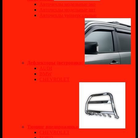
Авточехлы модельные эко
Авточехлы модельные авт
Авточехлы универсальные
Дефлекторы (ветровики)
AUDI
BMW
CHEVROLET
Тюнинг внедорожника
CHEVROLET
FORD