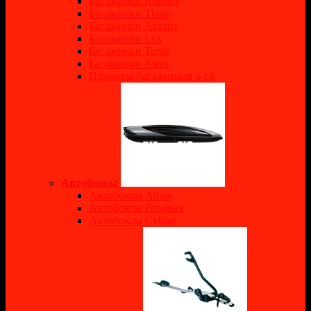
Багажники Rollster
Багажники Thule
Багажники Атлант
Багажники Lux
Багажники Turtle
Багажники Atera
Примеры багажников в сб
Автобоксы
Автобоксы Atlant
Автобоксы Broomer
Автобоксы Cybort