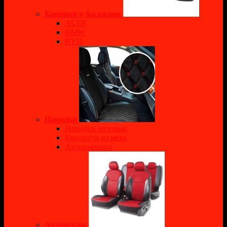
Коврики в багажник
AUDI
BMW
BYD
Накидки
Накидки меховые
Квадраты из меха
Автонакидки
Авточехлы