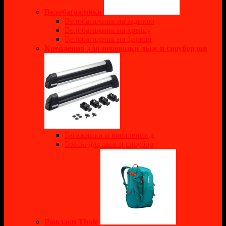
Велобагажники
Велобагажник на заднюю
Велобагажник на крышу
Велобагажник на фаркоп
Крепления для перевозки лыж и сноубордов
Багажники и крепления д
Боксы для лыж и сноубор
Рюкзаки Thule