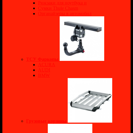
Рюкзаки для ноутбука и
Сумки Thule Chasm
Органайзеры в автомобил
ТСУ Фаркопы
ACURA
AUDI
BMW
Грузовые корзины