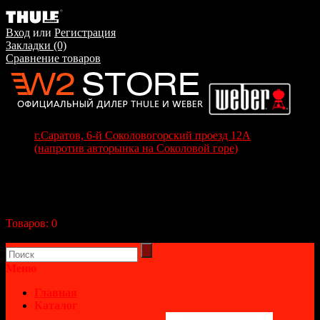
Вход
или
Регистрация
Закладки (0)
Сравнение товаров
г.Саратов, 6-й Соколовогорский проезд 12А
(напротив авторынка на Соколовой горе)
+7(8452) 70-63-77
+7 (917) 208-70-37
Корзина покупок
Товаров:
0
(0р.)
В корзине пусто!
Меню
Главная
Каталог