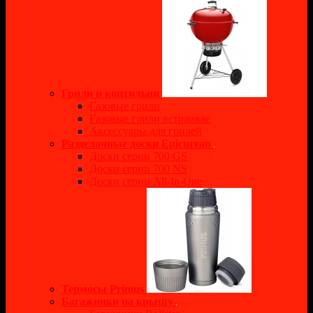
Грили и коптильни
Газовые грили
Газовые грили встраивае
Аксессуары для грилей
Разделочные доски Epicurean
Доски серии 700 GS
Доски серии 700 NS
Доски серии All-In-One
Термосы Primus
Багажники на крышу