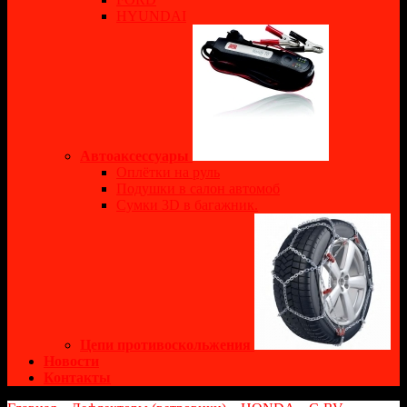
HYUNDAI
Автоаксессуары
Оплётки на руль
Подушки в салон автомоб
Сумки 3D в багажник.
Цепи противоскольжения
Новости
Контакты