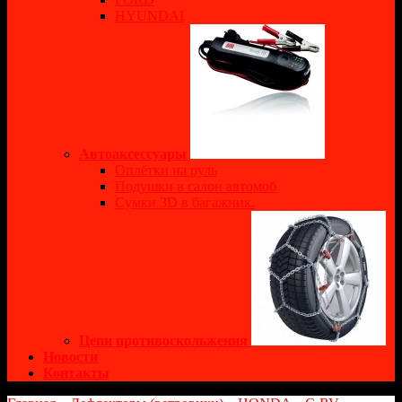
HYUNDAI
Автоаксессуары
Оплётки на руль
Подушки в салон автомоб
Сумки 3D в багажник.
Цепи противоскольжения
Новости
Контакты