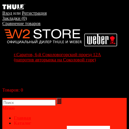
Вход
или
Регистрация
Закладки (0)
Сравнение товаров
г.Саратов, 6-й Соколовогорский проезд 12А
(напротив авторынка на Соколовой горе)
+7(8452) 70-63-77
+7 (917) 208-70-37
Корзина покупок
Товаров:
0
(0р.)
В корзине пусто!
Меню
Главная
Каталог