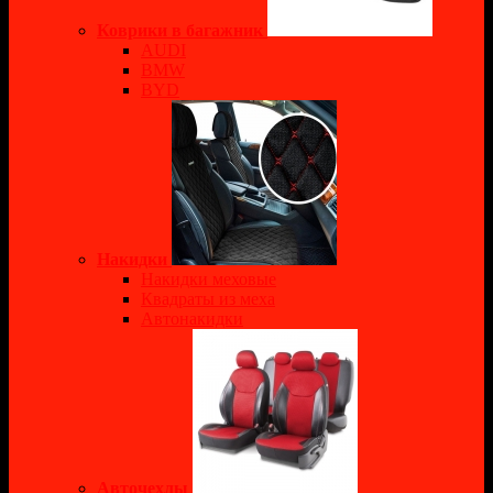
Коврики в багажник
AUDI
BMW
BYD
Накидки
Накидки меховые
Квадраты из меха
Автонакидки
Авточехлы