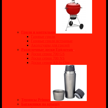
Грили и коптильни
Газовые грили
Газовые грили встраивае
Аксессуары для грилей
Разделочные доски Epicurean
Доски серии 700 GS
Доски серии 700 NS
Доски серии All-In-One
Термосы Primus
Багажники на крышу