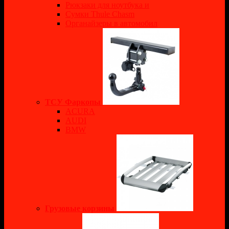
Рюкзаки для ноутбука и
Сумки Thule Chasm
Органайзеры в автомобил
ТСУ Фаркопы
ACURA
AUDI
BMW
Грузовые корзины