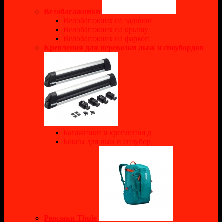
Велобагажники
Велобагажник на заднюю
Велобагажник на крышу
Велобагажник на фаркоп
Крепления для перевозки лыж и сноубордов
Багажники и крепления д
Боксы для лыж и сноубор
Рюкзаки Thule