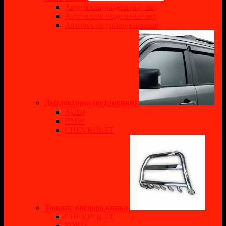
Авточехлы модельные эко
Авточехлы модельные авт
Авточехлы универсальные
Дефлекторы (ветровики)
AUDI
BMW
CHEVROLET
Тюнинг внедорожника
CHEVROLET
FORD