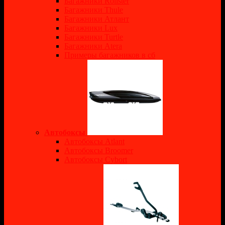
Багажники Rollster
Багажники Thule
Багажники Атлант
Багажники Lux
Багажники Turtle
Багажники Atera
Примеры багажников в сб
Автобоксы
Автобоксы Atlant
Автобоксы Broomer
Автобоксы Cybort