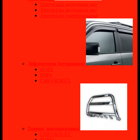
Авточехлы модельные эко
Авточехлы модельные авт
Авточехлы универсальные
Дефлекторы (ветровики)
AUDI
BMW
CHEVROLET
Тюнинг внедорожника
CHEVROLET
FORD