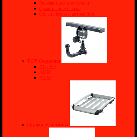
Рюкзаки для ноутбука и
Сумки Thule Chasm
Органайзеры в автомобил
ТСУ Фаркопы
ACURA
AUDI
BMW
Грузовые корзины