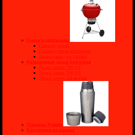
Грили и коптильни
Газовые грили
Газовые грили встраивае
Аксессуары для грилей
Разделочные доски Epicurean
Доски серии 700 GS
Доски серии 700 NS
Доски серии All-In-One
Термосы Primus
Багажники на крышу