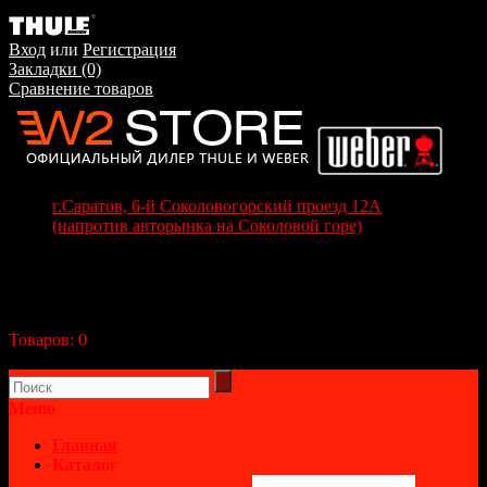
Вход
или
Регистрация
Закладки (0)
Сравнение товаров
г.Саратов, 6-й Соколовогорский проезд 12А
(напротив авторынка на Соколовой горе)
+7(8452) 70-63-77
+7 (917) 208-70-37
Корзина покупок
Товаров:
0
(0р.)
В корзине пусто!
Меню
Главная
Каталог