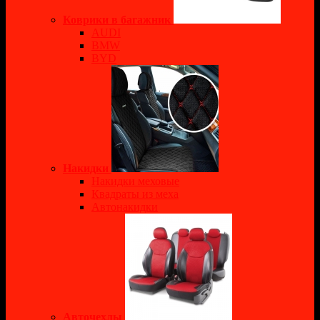
Коврики в багажник
AUDI
BMW
BYD
Накидки
Накидки меховые
Квадраты из меха
Автонакидки
Авточехлы