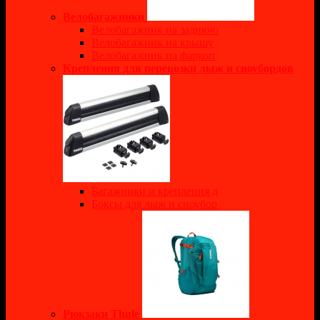
Велобагажники
Велобагажник на заднюю
Велобагажник на крышу
Велобагажник на фаркоп
Крепления для перевозки лыж и сноубордов
Багажники и крепления д
Боксы для лыж и сноубор
Рюкзаки Thule