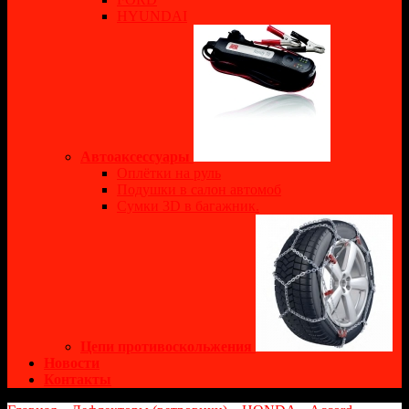
HYUNDAI
Автоаксессуары
Оплётки на руль
Подушки в салон автомоб
Сумки 3D в багажник.
Цепи противоскольжения
Новости
Контакты