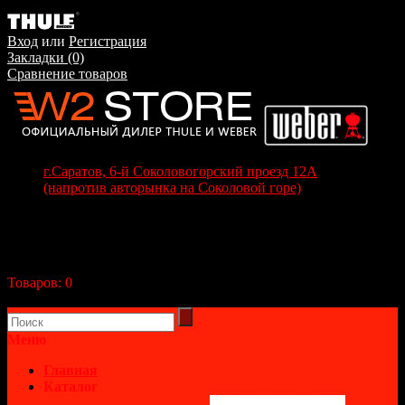
Вход
или
Регистрация
Закладки (0)
Сравнение товаров
г.Саратов, 6-й Соколовогорский проезд 12А
(напротив авторынка на Соколовой горе)
+7(8452) 70-63-77
+7 (917) 208-70-37
Корзина покупок
Товаров:
0
(0р.)
В корзине пусто!
Меню
Главная
Каталог