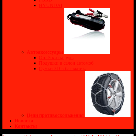
HYUNDAI
Автоаксессуары
Оплётки на руль
Подушки в салон автомоб
Сумки 3D в багажник.
Цепи противоскольжения
Новости
Контакты