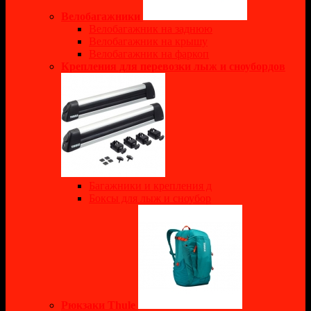
Велобагажники
Велобагажник на заднюю
Велобагажник на крышу
Велобагажник на фаркоп
Крепления для перевозки лыж и сноубордов
Багажники и крепления д
Боксы для лыж и сноубор
Рюкзаки Thule