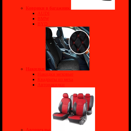
Коврики в багажник
AUDI
BMW
BYD
Накидки
Накидки меховые
Квадраты из меха
Автонакидки
Авточехлы