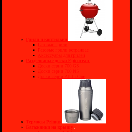
Грили и коптильни
Газовые грили
Газовые грили встраивае
Аксессуары для грилей
Разделочные доски Epicurean
Доски серии 700 GS
Доски серии 700 NS
Доски серии All-In-One
Термосы Primus
Багажники на крышу