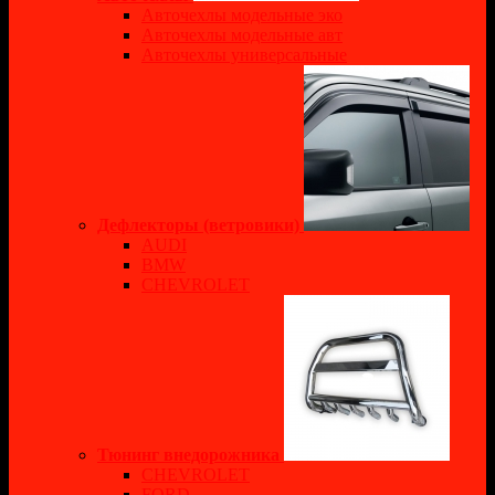
Авточехлы модельные эко
Авточехлы модельные авт
Авточехлы универсальные
Дефлекторы (ветровики)
AUDI
BMW
CHEVROLET
Тюнинг внедорожника
CHEVROLET
FORD