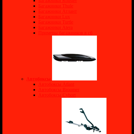
Багажники Rollster
Багажники Thule
Багажники Атлант
Багажники Lux
Багажники Turtle
Багажники Atera
Примеры багажников в сб
Автобоксы
Автобоксы Atlant
Автобоксы Broomer
Автобоксы Cybort