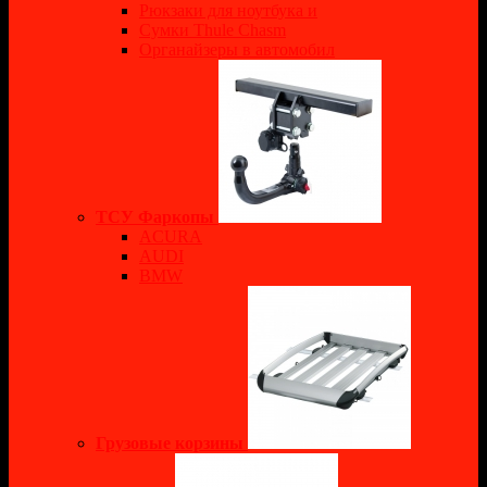
Рюкзаки для ноутбука и
Сумки Thule Chasm
Органайзеры в автомобил
ТСУ Фаркопы
ACURA
AUDI
BMW
Грузовые корзины