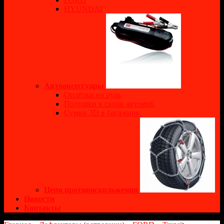
HYUNDAI
Автоаксессуары
Оплётки на руль
Подушки в салон автомоб
Сумки 3D в багажник.
Цепи противоскольжения
Новости
Контакты