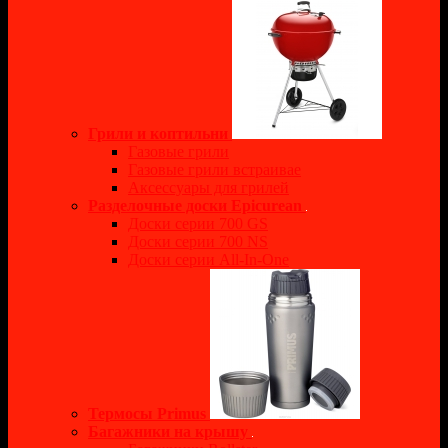
Грили и коптильни
Газовые грили
Газовые грили встраивае
Аксессуары для грилей
Разделочные доски Epicurean
Доски серии 700 GS
Доски серии 700 NS
Доски серии All-In-One
Термосы Primus
Багажники на крышу