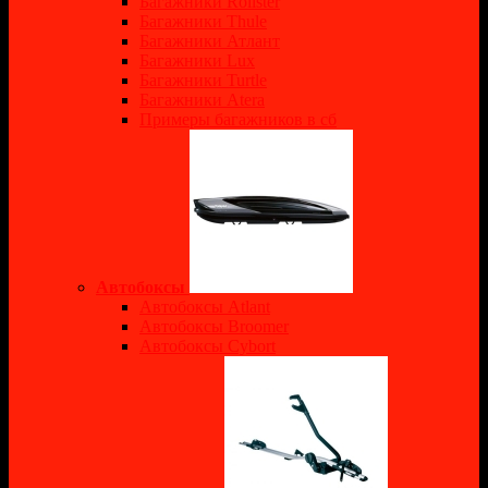
Багажники Rollster
Багажники Thule
Багажники Атлант
Багажники Lux
Багажники Turtle
Багажники Atera
Примеры багажников в сб
Автобоксы
Автобоксы Atlant
Автобоксы Broomer
Автобоксы Cybort