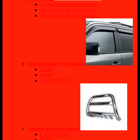
Авточехлы модельные эко
Авточехлы модельные авт
Авточехлы универсальные
Дефлекторы (ветровики)
AUDI
BMW
CHEVROLET
Тюнинг внедорожника
CHEVROLET
FORD