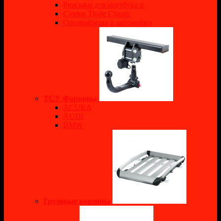
Рюкзаки для ноутбука и
Сумки Thule Chasm
Органайзеры в автомобил
ТСУ Фаркопы
ACURA
AUDI
BMW
Грузовые корзины