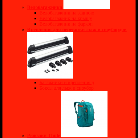
Велобагажники
Велобагажник на заднюю
Велобагажник на крышу
Велобагажник на фаркоп
Крепления для перевозки лыж и сноубордов
Багажники и крепления д
Боксы для лыж и сноубор
Рюкзаки Thule