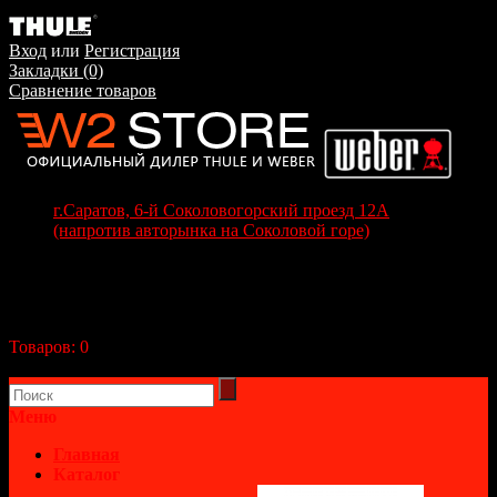
Вход
или
Регистрация
Закладки (0)
Сравнение товаров
г.Саратов, 6-й Соколовогорский проезд 12А
(напротив авторынка на Соколовой горе)
+7(8452) 70-63-77
+7 (917) 208-70-37
Корзина покупок
Товаров:
0
(0р.)
В корзине пусто!
Меню
Главная
Каталог