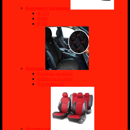
Коврики в багажник
AUDI
BMW
BYD
Накидки
Накидки меховые
Квадраты из меха
Автонакидки
Авточехлы