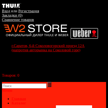
Вход
или
Регистрация
Закладки (0)
Сравнение товаров
г.Саратов, 6-й Соколовогорский проезд 12А
(напротив авторынка на Соколовой горе)
+7(8452) 70-63-77
+7 (917) 208-70-37
Корзина покупок
Товаров:
0
(0р.)
В корзине пусто!
Меню
Главная
Каталог