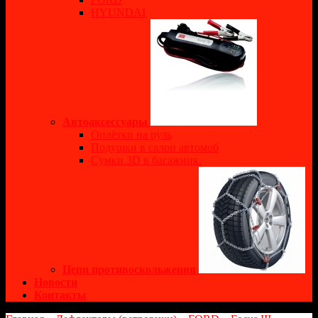
HYUNDAI
Автоаксессуары
Оплётки на руль
Подушки в салон автомоб
Сумки 3D в багажник.
Цепи противоскольжения
Новости
Контакты