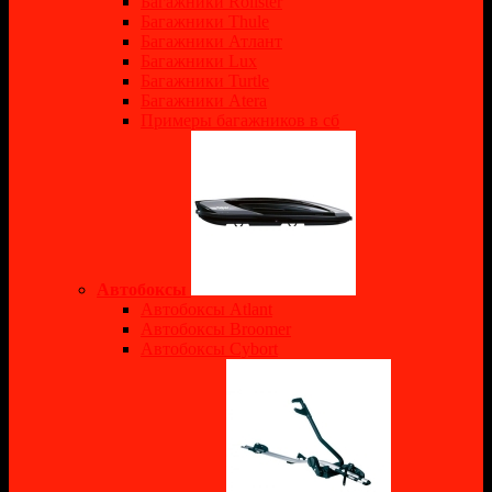
Багажники Rollster
Багажники Thule
Багажники Атлант
Багажники Lux
Багажники Turtle
Багажники Atera
Примеры багажников в сб
Автобоксы
Автобоксы Atlant
Автобоксы Broomer
Автобоксы Cybort