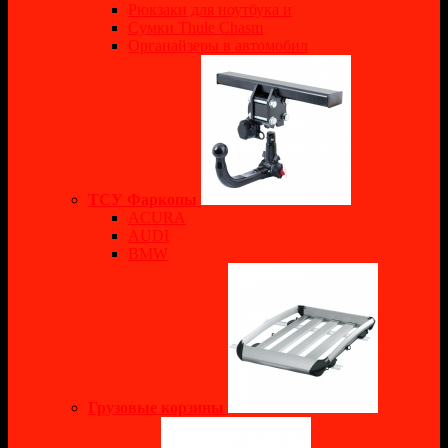
Рюкзаки для ноутбука и
Сумки Thule Chasm
Органайзеры в автомобил
ТСУ Фаркопы
ACURA
AUDI
BMW
Грузовые корзины