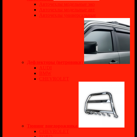
Авточехлы модельные эко
Авточехлы модельные авт
Авточехлы универсальные
Дефлекторы (ветровики)
AUDI
BMW
CHEVROLET
Тюнинг внедорожника
CHEVROLET
FORD