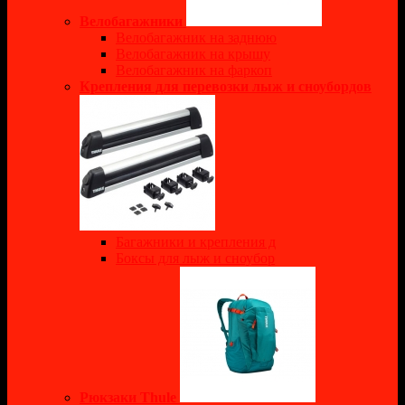
Велобагажники
Велобагажник на заднюю
Велобагажник на крышу
Велобагажник на фаркоп
Крепления для перевозки лыж и сноубордов
Багажники и крепления д
Боксы для лыж и сноубор
Рюкзаки Thule