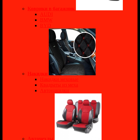
Коврики в багажник
AUDI
BMW
BYD
Накидки
Накидки меховые
Квадраты из меха
Автонакидки
Авточехлы