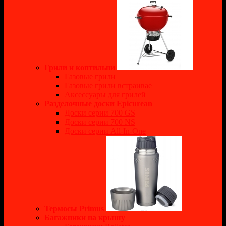
Грили и коптильни
Газовые грили
Газовые грили встраивае
Аксессуары для грилей
Разделочные доски Epicurean
Доски серии 700 GS
Доски серии 700 NS
Доски серии All-In-One
Термосы Primus
Багажники на крышу