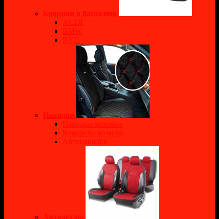
Коврики в багажник
AUDI
BMW
BYD
Накидки
Накидки меховые
Квадраты из меха
Автонакидки
Авточехлы