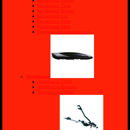
Багажники Rollster
Багажники Thule
Багажники Атлант
Багажники Lux
Багажники Turtle
Багажники Atera
Примеры багажников в сб
Автобоксы
Автобоксы Atlant
Автобоксы Broomer
Автобоксы Cybort