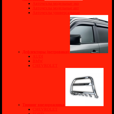
Авточехлы модельные эко
Авточехлы модельные авт
Авточехлы универсальные
Дефлекторы (ветровики)
AUDI
BMW
CHEVROLET
Тюнинг внедорожника
CHEVROLET
FORD