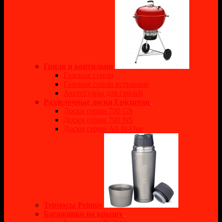
Грили и коптильни
Газовые грили
Газовые грили встраивае
Аксессуары для грилей
Разделочные доски Epicurean
Доски серии 700 GS
Доски серии 700 NS
Доски серии All-In-One
Термосы Primus
Багажники на крышу