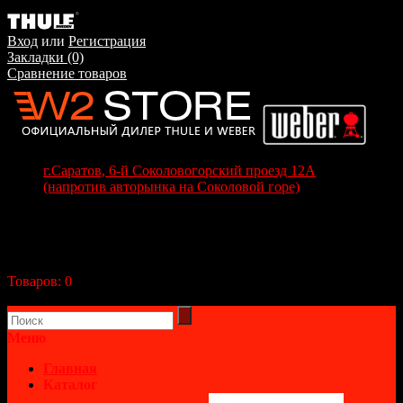
Вход
или
Регистрация
Закладки (0)
Сравнение товаров
г.Саратов, 6-й Соколовогорский проезд 12А
(напротив авторынка на Соколовой горе)
+7(8452) 70-63-77
+7 (917) 208-70-37
Корзина покупок
Товаров:
0
(0р.)
В корзине пусто!
Меню
Главная
Каталог