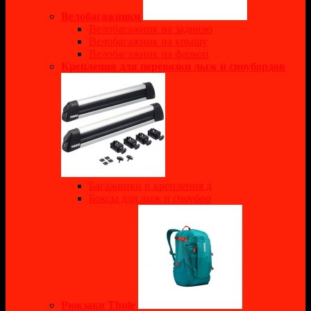
Велобагажники
Велобагажник на заднюю
Велобагажник на крышу
Велобагажник на фаркоп
Крепления для перевозки лыж и сноубордов
Багажники и крепления д
Боксы для лыж и сноубор
Рюкзаки Thule