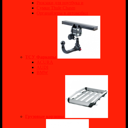
Рюкзаки для ноутбука и
Сумки Thule Chasm
Органайзеры в автомобил
ТСУ Фаркопы
ACURA
AUDI
BMW
Грузовые корзины