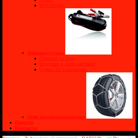
HYUNDAI
Автоаксессуары
Оплётки на руль
Подушки в салон автомоб
Сумки 3D в багажник.
Цепи противоскольжения
Новости
Контакты