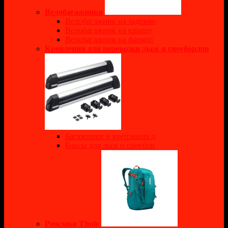
Велобагажники
Велобагажник на заднюю
Велобагажник на крышу
Велобагажник на фаркоп
Крепления для перевозки лыж и сноубордов
Багажники и крепления д
Боксы для лыж и сноубор
Рюкзаки Thule