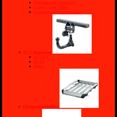
Рюкзаки для ноутбука и
Сумки Thule Chasm
Органайзеры в автомобил
ТСУ Фаркопы
ACURA
AUDI
BMW
Грузовые корзины