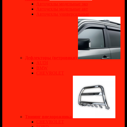
Авточехлы модельные эко
Авточехлы модельные авт
Авточехлы универсальные
Дефлекторы (ветровики)
AUDI
BMW
CHEVROLET
Тюнинг внедорожника
CHEVROLET
FORD