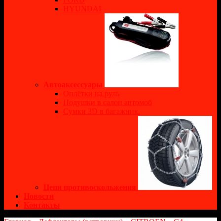
HYUNDAI
Автоаксессуары
Оплётки на руль
Подушки в салон автомоб
Сумки 3D в багажник.
Цепи противоскольжения
Новости
Контакты