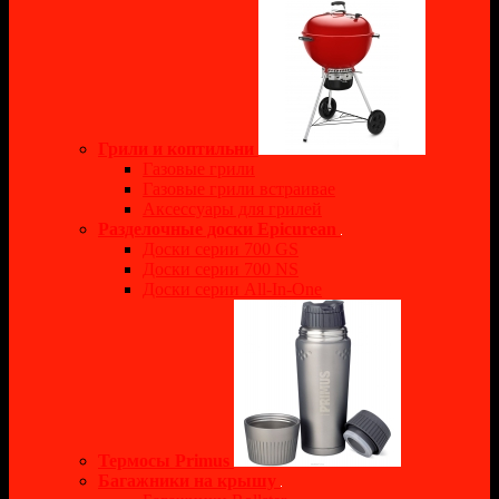
Грили и коптильни
Газовые грили
Газовые грили встраивае
Аксессуары для грилей
Разделочные доски Epicurean
Доски серии 700 GS
Доски серии 700 NS
Доски серии All-In-One
Термосы Primus
Багажники на крышу