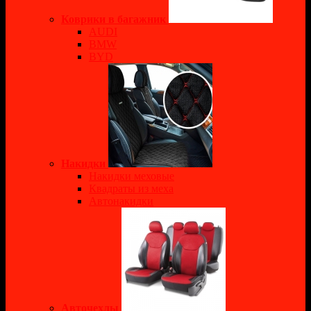
Коврики в багажник
AUDI
BMW
BYD
Накидки
Накидки меховые
Квадраты из меха
Автонакидки
Авточехлы