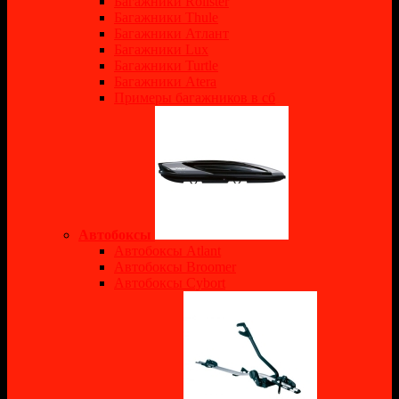
Багажники Rollster
Багажники Thule
Багажники Атлант
Багажники Lux
Багажники Turtle
Багажники Atera
Примеры багажников в сб
Автобоксы
Автобоксы Atlant
Автобоксы Broomer
Автобоксы Cybort