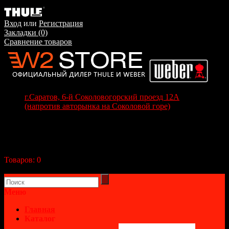
Вход
или
Регистрация
Закладки (0)
Сравнение товаров
г.Саратов, 6-й Соколовогорский проезд 12А
(напротив авторынка на Соколовой горе)
+7(8452) 70-63-77
+7 (917) 208-70-37
Корзина покупок
Товаров:
0
(0р.)
В корзине пусто!
Меню
Главная
Каталог