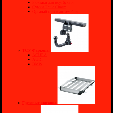
Рюкзаки для ноутбука и
Сумки Thule Chasm
Органайзеры в автомобил
ТСУ Фаркопы
ACURA
AUDI
BMW
Грузовые корзины