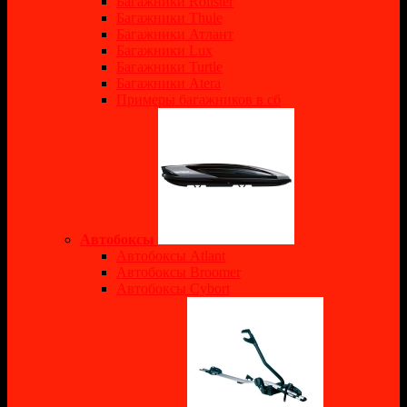
Багажники Rollster
Багажники Thule
Багажники Атлант
Багажники Lux
Багажники Turtle
Багажники Atera
Примеры багажников в сб
Автобоксы
Автобоксы Atlant
Автобоксы Broomer
Автобоксы Cybort