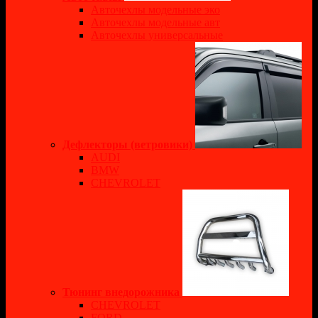
Авточехлы модельные эко
Авточехлы модельные авт
Авточехлы универсальные
Дефлекторы (ветровики)
AUDI
BMW
CHEVROLET
Тюнинг внедорожника
CHEVROLET
FORD