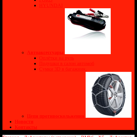
HYUNDAI
Автоаксессуары
Оплётки на руль
Подушки в салон автомоб
Сумки 3D в багажник.
Цепи противоскольжения
Новости
Контакты