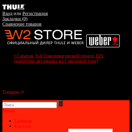
Вход
или
Регистрация
Закладки (0)
Сравнение товаров
г.Саратов, 6-й Соколовогорский проезд 12А
(напротив авторынка на Соколовой горе)
+7(8452) 70-63-77
+7 (917) 208-70-37
Корзина покупок
Товаров:
0
(0р.)
В корзине пусто!
Меню
Главная
Каталог