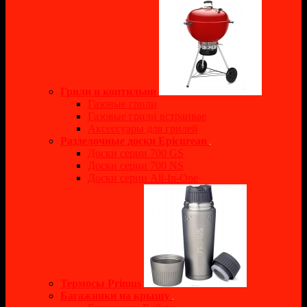
Грили и коптильни
Газовые грили
Газовые грили встраивае
Аксессуары для грилей
Разделочные доски Epicurean
Доски серии 700 GS
Доски серии 700 NS
Доски серии All-In-One
Термосы Primus
Багажники на крышу