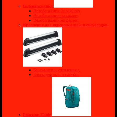
Велобагажники
Велобагажник на заднюю
Велобагажник на крышу
Велобагажник на фаркоп
Крепления для перевозки лыж и сноубордов
Багажники и крепления д
Боксы для лыж и сноубор
Рюкзаки Thule