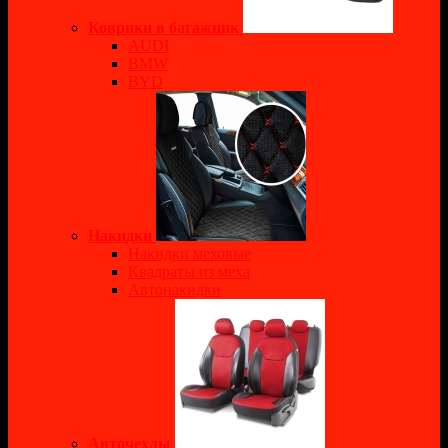
Коврики в багажник
AUDI
BMW
BYD
Накидки
Накидки меховые
Квадраты из меха
Автонакидки
Авточехлы