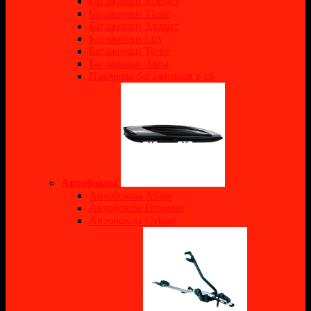
Багажники Rollster
Багажники Thule
Багажники Атлант
Багажники Lux
Багажники Turtle
Багажники Atera
Примеры багажников в сб
Автобоксы
Автобоксы Atlant
Автобоксы Broomer
Автобоксы Cybort