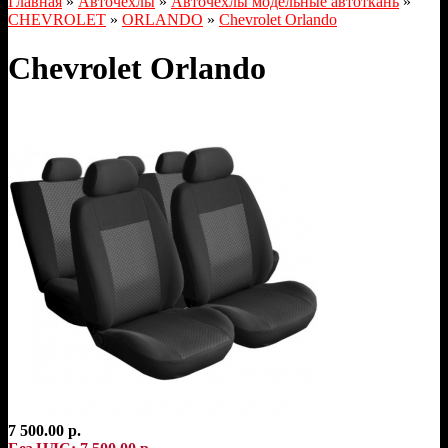
Главная
»
Авточехлы
»
Авточехлы модельные автоткань
»
CHEVROLET
»
ORLANDO
»
Chevrolet Orlando
Chevrolet Orlando
7 500.00 р.