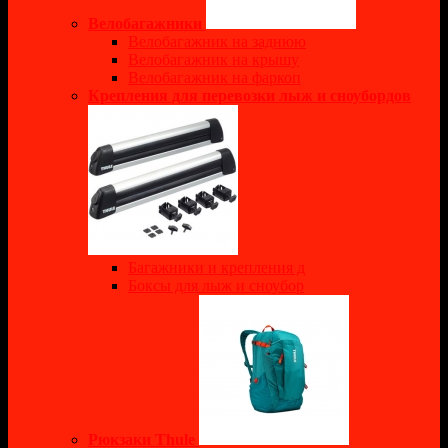
Велобагажники
Велобагажник на заднюю
Велобагажник на крышу
Велобагажник на фаркоп
Крепления для перевозки лыж и сноубордов
Багажники и крепления д
Боксы для лыж и сноубор
Рюкзаки Thule