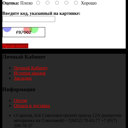
Оценка:
Плохо
Хорошо
Введите код, указанный на картинке:
Продолжить
Личный Кабинет
Личный Кабинет
История заказов
Закладки
Информация
Оптом
Оплата и доставка
г.Саратов, 6-й Соколовогорский проезд 12А (напротив
авторынка на Соколовой) +7(8452) 70-63-77 +7 (917)
208-70-37