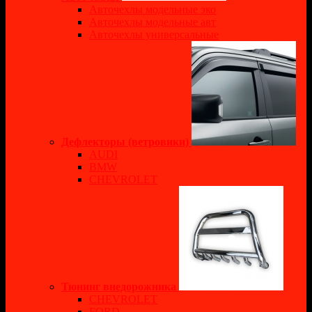
Авточехлы модельные эко
Авточехлы модельные авт
Авточехлы универсальные
Дефлекторы (ветровики)
AUDI
BMW
CHEVROLET
Тюнинг внедорожника
CHEVROLET
FORD