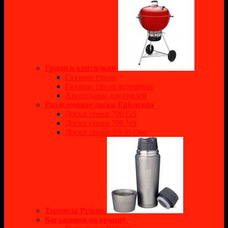
Грили и коптильни
Газовые грили
Газовые грили встраивае
Аксессуары для грилей
Разделочные доски Epicurean
Доски серии 700 GS
Доски серии 700 NS
Доски серии All-In-One
Термосы Primus
Багажники на крышу