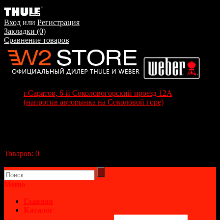
Вход
или
Регистрация
Закладки (0)
Сравнение товаров
г.Саратов, 6-й Соколовогорский проезд 12А
(напротив авторынка на Соколовой горе)
+7(8452) 70-63-77
+7 (917) 208-70-37
Корзина покупок
Товаров:
0
(0р.)
В корзине пусто!
Меню
Главная
Каталог