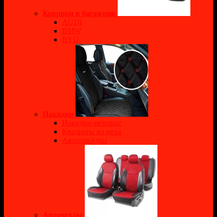
Коврики в багажник
AUDI
BMW
BYD
Накидки
Накидки меховые
Квадраты из меха
Автонакидки
Авточехлы