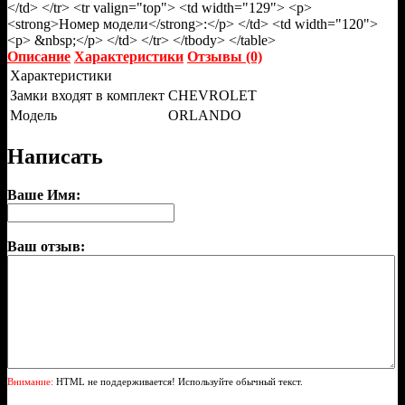
</td> </tr> <tr valign="top"> <td width="129"> <p>
<strong>Номер модели</strong>:</p> </td> <td width="120">
<p> &nbsp;</p> </td> </tr> </tbody> </table>
Описание
Характеристики
Отзывы (0)
Характеристики
Замки входят в комплект
CHEVROLET
Модель
ORLANDO
Написать
Ваше Имя:
Ваш отзыв:
Внимание:
HTML не поддерживается! Используйте обычный текст.