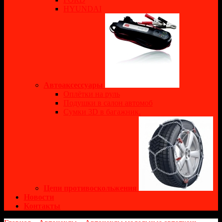
HYUNDAI
Автоаксессуары
Оплётки на руль
Подушки в салон автомоб
Сумки 3D в багажник.
Цепи противоскольжения
Новости
Контакты