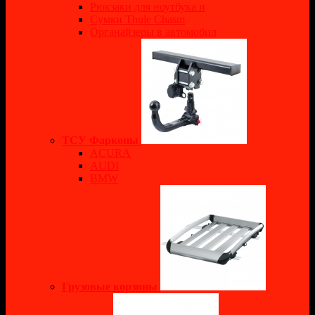
Рюкзаки для ноутбука и
Сумки Thule Chasm
Органайзеры в автомобил
ТСУ Фаркопы
ACURA
AUDI
BMW
Грузовые корзины