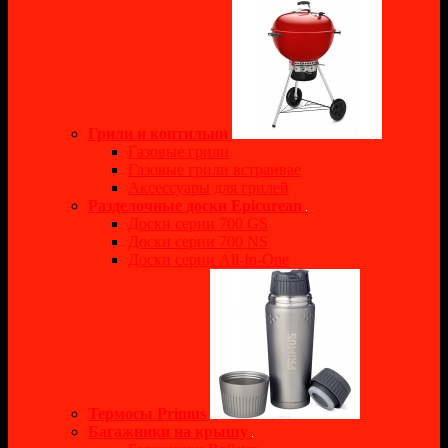
Грили и коптильни
Газовые грили
Газовые грили встраивае
Аксессуары для грилей
Разделочные доски Epicurean
Доски серии 700 GS
Доски серии 700 NS
Доски серии All-In-One
Термосы Primus
Багажники на крышу