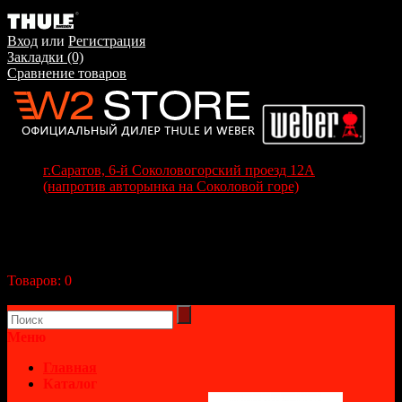
Вход
или
Регистрация
Закладки (0)
Сравнение товаров
г.Саратов, 6-й Соколовогорский проезд 12А
(напротив авторынка на Соколовой горе)
+7(8452) 70-63-77
+7 (917) 208-70-37
Корзина покупок
Товаров:
0
(0р.)
В корзине пусто!
Меню
Главная
Каталог