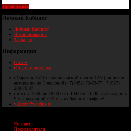
Продолжить
Личный Кабинет
Личный Кабинет
История заказов
Закладки
Информация
Оптом
Оплата и доставка
г.Саратов, 6-й Соколовогорский проезд 12А (напротив
авторынка на Соколовой) +7(8452) 70-63-77 +7 (917)
208-70-37
пн-пт: с 10:00 до 18:00 сб: с 10:00 до 16:00 вс: выходной.
9 мая выходной с 11 мая в обычном графике!
w2store@yandex.ru
Thule и Weber Саратов © 2025
Контакты
Производители