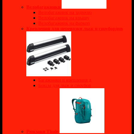
Велобагажники
Велобагажник на заднюю
Велобагажник на крышу
Велобагажник на фаркоп
Крепления для перевозки лыж и сноубордов
Багажники и крепления д
Боксы для лыж и сноубор
Рюкзаки Thule