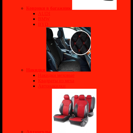
Коврики в багажник
AUDI
BMW
BYD
Накидки
Накидки меховые
Квадраты из меха
Автонакидки
Авточехлы