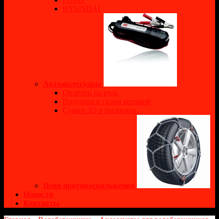
HYUNDAI
Автоаксессуары
Оплётки на руль
Подушки в салон автомоб
Сумки 3D в багажник.
Цепи противоскольжения
Новости
Контакты