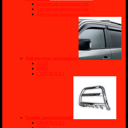
Авточехлы модельные эко
Авточехлы модельные авт
Авточехлы универсальные
Дефлекторы (ветровики)
AUDI
BMW
CHEVROLET
Тюнинг внедорожника
CHEVROLET
FORD