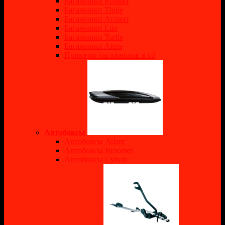
Багажники Rollster
Багажники Thule
Багажники Атлант
Багажники Lux
Багажники Turtle
Багажники Atera
Примеры багажников в сб
Автобоксы
Автобоксы Atlant
Автобоксы Broomer
Автобоксы Cybort