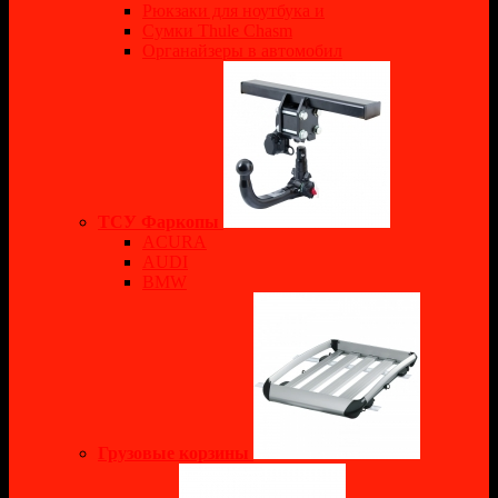
Рюкзаки для ноутбука и
Сумки Thule Chasm
Органайзеры в автомобил
ТСУ Фаркопы
ACURA
AUDI
BMW
Грузовые корзины