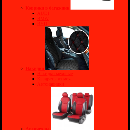
Коврики в багажник
AUDI
BMW
BYD
Накидки
Накидки меховые
Квадраты из меха
Автонакидки
Авточехлы