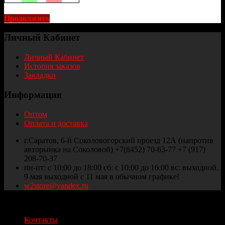
Продолжить
Личный Кабинет
Личный Кабинет
История заказов
Закладки
Информация
Оптом
Оплата и доставка
г.Саратов, 6-й Соколовогорский проезд 12А (напротив
авторынка на Соколовой) +7(8452) 70-63-77 +7 (917)
208-70-37
пн-пт: с 10:00 до 18:00 сб: с 10:00 до 16:00 вс: выходной.
9 мая выходной с 11 мая в обычном графике!
w2store@yandex.ru
Thule и Weber Саратов © 2025
Контакты