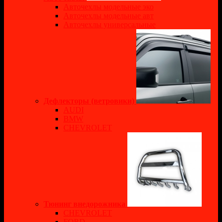
Авточехлы модельные эко
Авточехлы модельные авт
Авточехлы универсальные
Дефлекторы (ветровики)
AUDI
BMW
CHEVROLET
Тюнинг внедорожника
CHEVROLET
FORD