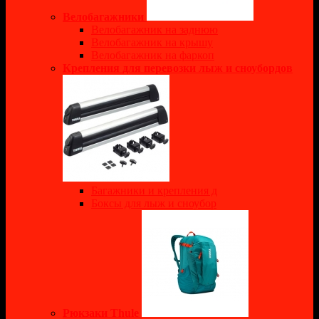
Велобагажники
Велобагажник на заднюю
Велобагажник на крышу
Велобагажник на фаркоп
Крепления для перевозки лыж и сноубордов
Багажники и крепления д
Боксы для лыж и сноубор
Рюкзаки Thule