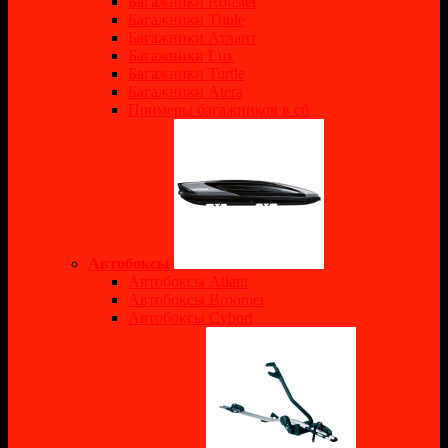
Багажники Rollster
Багажники Thule
Багажники Атлант
Багажники Lux
Багажники Turtle
Багажники Atera
Примеры багажников в сб
Автобоксы
Автобоксы Atlant
Автобоксы Broomer
Автобоксы Cybort