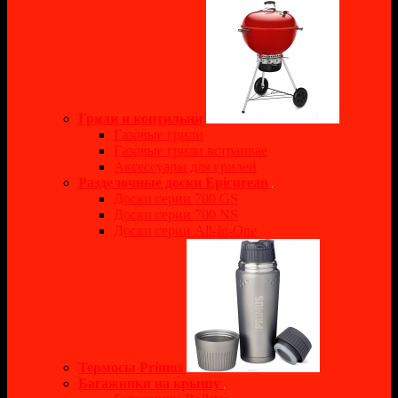
Грили и коптильни
Газовые грили
Газовые грили встраивае
Аксессуары для грилей
Разделочные доски Epicurean
Доски серии 700 GS
Доски серии 700 NS
Доски серии All-In-One
Термосы Primus
Багажники на крышу