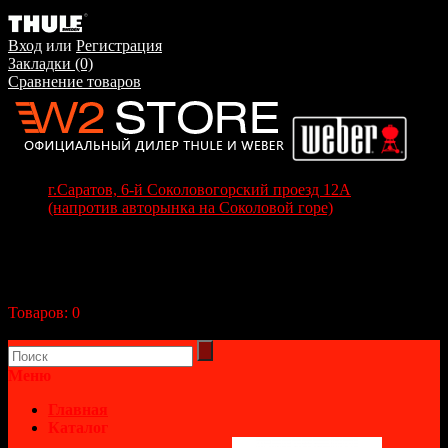
Вход
или
Регистрация
Закладки (0)
Сравнение товаров
г.Саратов, 6-й Соколовогорский проезд 12А
(напротив авторынка на Соколовой горе)
+7(8452) 70-63-77
+7 (917) 208-70-37
Корзина покупок
Товаров:
0
(0р.)
В корзине пусто!
Меню
Главная
Каталог