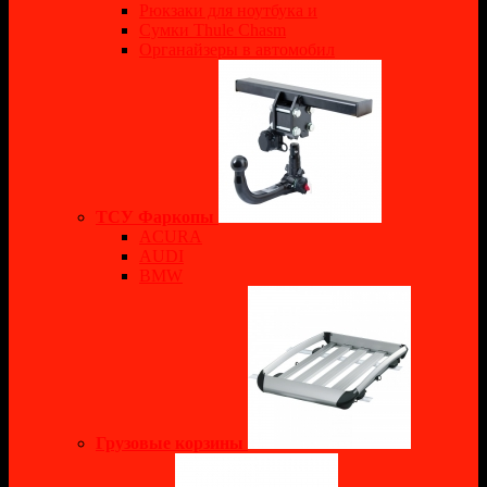
Рюкзаки для ноутбука и
Сумки Thule Chasm
Органайзеры в автомобил
ТСУ Фаркопы
ACURA
AUDI
BMW
Грузовые корзины