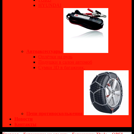
HYUNDAI
Автоаксессуары
Оплётки на руль
Подушки в салон автомоб
Сумки 3D в багажник.
Цепи противоскольжения
Новости
Контакты