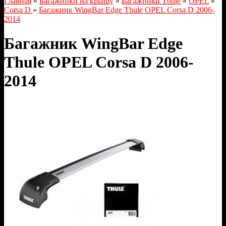
Главная
»
Багажники на крышу
»
Багажники Thule
»
OPEL
»
Corsa D
»
Багажник WingBar Edge Thule OPEL Corsa D 2006-
2014
Багажник WingBar Edge
Thule OPEL Corsa D 2006-
2014