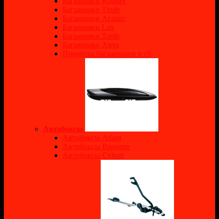
Багажники Rollster
Багажники Thule
Багажники Атлант
Багажники Lux
Багажники Turtle
Багажники Atera
Примеры багажников в сб
Автобоксы
Автобоксы Atlant
Автобоксы Broomer
Автобоксы Cybort