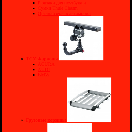
Рюкзаки для ноутбука и
Сумки Thule Chasm
Органайзеры в автомобил
ТСУ Фаркопы
ACURA
AUDI
BMW
Грузовые корзины