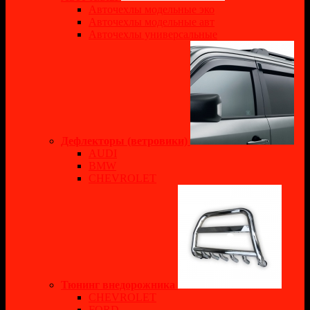
Авточехлы модельные эко
Авточехлы модельные авт
Авточехлы универсальные
Дефлекторы (ветровики)
AUDI
BMW
CHEVROLET
Тюнинг внедорожника
CHEVROLET
FORD