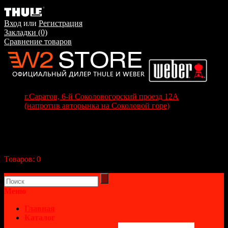
Вход
или
Регистрация
Закладки (0)
Сравнение товаров
г.Саратов, 6-й Соколовогорский проезд 12А
(напротив авторынка на Соколовой горе)
+7(8452) 70-63-77
+7 (917) 208-70-37
Корзина покупок
Товаров:
0
(0р.)
В корзине пусто!
Меню
Главная
Каталог