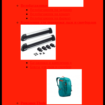
Велобагажники
Велобагажник на заднюю
Велобагажник на крышу
Велобагажник на фаркоп
Крепления для перевозки лыж и сноубордов
Багажники и крепления д
Боксы для лыж и сноубор
Рюкзаки Thule