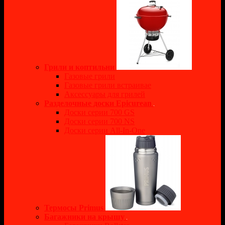
Грили и коптильни
Газовые грили
Газовые грили встраивае
Аксессуары для грилей
Разделочные доски Epicurean
Доски серии 700 GS
Доски серии 700 NS
Доски серии All-In-One
Термосы Primus
Багажники на крышу