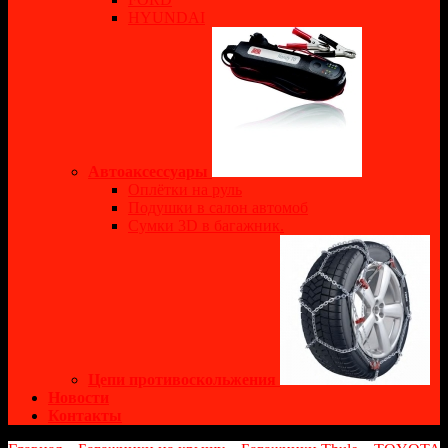
HYUNDAI
Автоаксессуары
Оплётки на руль
Подушки в салон автомоб
Сумки 3D в багажник.
Цепи противоскольжения
Новости
Контакты