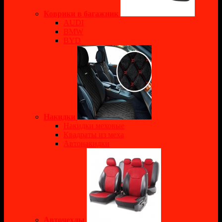
Коврики в багажник
AUDI
BMW
BYD
Накидки
Накидки меховые
Квадраты из меха
Автонакидки
Авточехлы