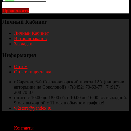
Продолжить
Личный Кабинет
Личный Кабинет
История заказов
Закладки
Информация
Оптом
Оплата и доставка
г.Саратов, 6-й Соколовогорский проезд 12А (напротив
авторынка на Соколовой) +7(8452) 70-63-77 +7 (917)
208-70-37
пн-пт: с 10:00 до 18:00 сб: с 10:00 до 16:00 вс: выходной.
9 мая выходной с 11 мая в обычном графике!
w2store@yandex.ru
Thule и Weber Саратов © 2025
Контакты