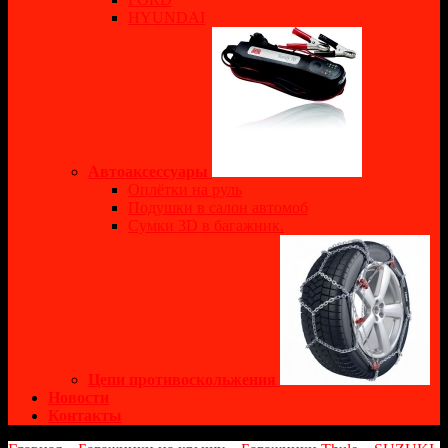
HYUNDAI
Автоаксессуары
Оплётки на руль
Подушки в салон автомоб
Сумки 3D в багажник.
Цепи противоскольжения
Новости
Контакты