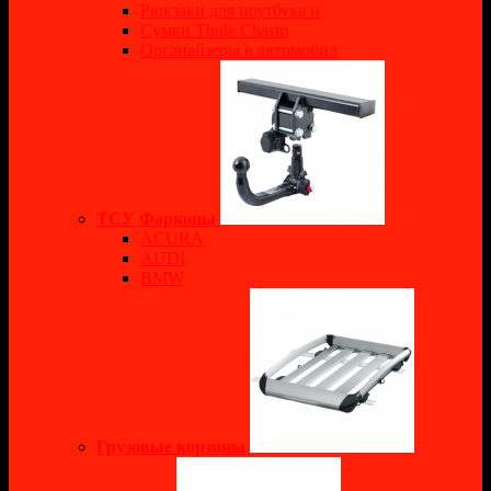
Рюкзаки для ноутбука и
Сумки Thule Chasm
Органайзеры в автомобил
ТСУ Фаркопы
ACURA
AUDI
BMW
Грузовые корзины