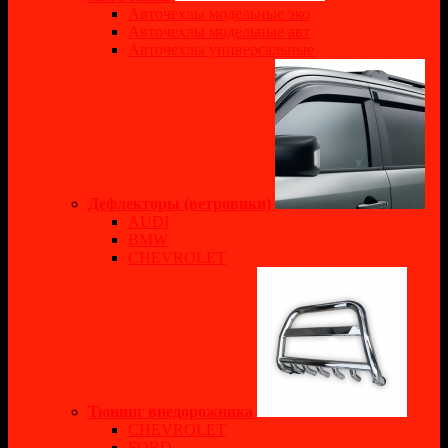
Авточехлы модельные эко
Авточехлы модельные авт
Авточехлы универсальные
Дефлекторы (ветровики)
AUDI
BMW
CHEVROLET
Тюнинг внедорожника
CHEVROLET
FORD