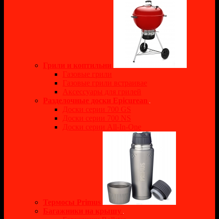
Грили и коптильни
Газовые грили
Газовые грили встраивае
Аксессуары для грилей
Разделочные доски Epicurean
Доски серии 700 GS
Доски серии 700 NS
Доски серии All-In-One
Термосы Primus
Багажники на крышу