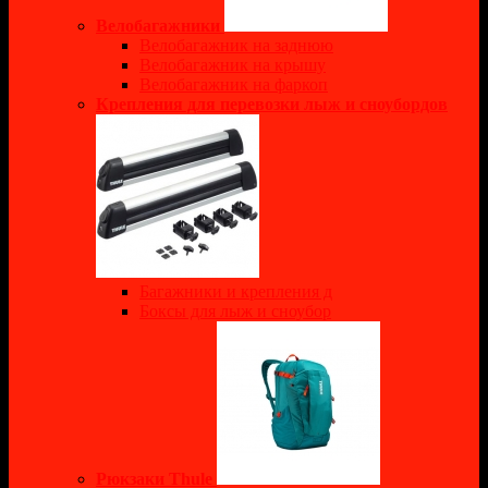
Велобагажники
Велобагажник на заднюю
Велобагажник на крышу
Велобагажник на фаркоп
Крепления для перевозки лыж и сноубордов
Багажники и крепления д
Боксы для лыж и сноубор
Рюкзаки Thule