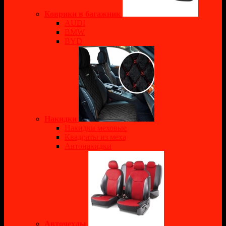
Коврики в багажник
AUDI
BMW
BYD
Накидки
Накидки меховые
Квадраты из меха
Автонакидки
Авточехлы