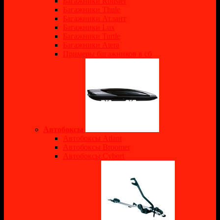
Багажники Rollster
Багажники Thule
Багажники Атлант
Багажники Lux
Багажники Turtle
Багажники Atera
Примеры багажников в сб
Автобоксы
Автобоксы Atlant
Автобоксы Broomer
Автобоксы Cybort