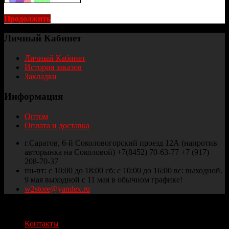
Продолжить
Личный Кабинет
Личный Кабинет
История заказов
Закладки
Информация
Оптом
Оплата и доставка
г.Саратов, 6-й Соколовогорский проезд 12А (напротив
авторынка на Соколовой) +7(8452) 70-63-77 +7 (917)
208-70-37
пн-пт: с 10:00 до 18:00 сб: с 10:00 до 16:00 вс: выходной.
9 мая выходной с 11 мая в обычном графике!
w2store@yandex.ru
Thule и Weber Саратов © 2025
Контакты