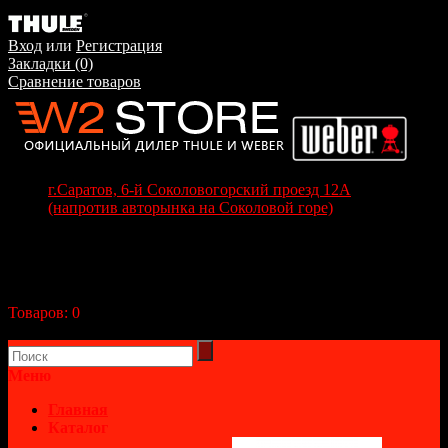
Вход
или
Регистрация
Закладки (0)
Сравнение товаров
г.Саратов, 6-й Соколовогорский проезд 12А
(напротив авторынка на Соколовой горе)
+7(8452) 70-63-77
+7 (917) 208-70-37
Корзина покупок
Товаров:
0
(0р.)
В корзине пусто!
Меню
Главная
Каталог