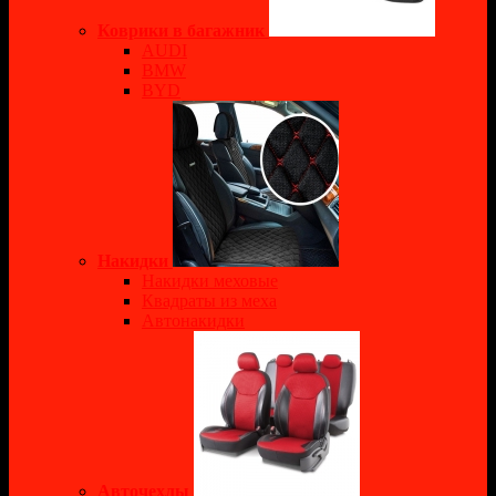
Коврики в багажник
AUDI
BMW
BYD
Накидки
Накидки меховые
Квадраты из меха
Автонакидки
Авточехлы