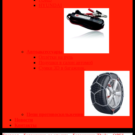
HYUNDAI
Автоаксессуары
Оплётки на руль
Подушки в салон автомоб
Сумки 3D в багажник.
Цепи противоскольжения
Новости
Контакты