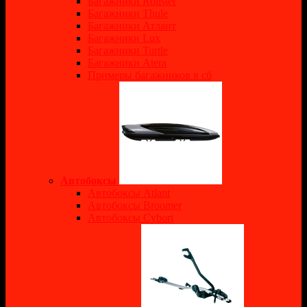
Багажники Rollster
Багажники Thule
Багажники Атлант
Багажники Lux
Багажники Turtle
Багажники Atera
Примеры багажников в сб
Автобоксы
Автобоксы Atlant
Автобоксы Broomer
Автобоксы Cybort