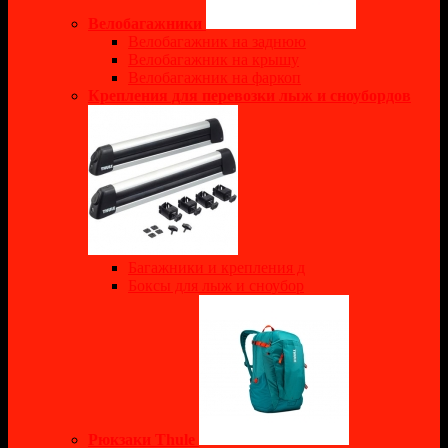
Велобагажники
Велобагажник на заднюю
Велобагажник на крышу
Велобагажник на фаркоп
Крепления для перевозки лыж и сноубордов
Багажники и крепления д
Боксы для лыж и сноубор
Рюкзаки Thule