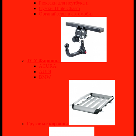
Рюкзаки для ноутбука и
Сумки Thule Chasm
Органайзеры в автомобил
ТСУ Фаркопы
ACURA
AUDI
BMW
Грузовые корзины