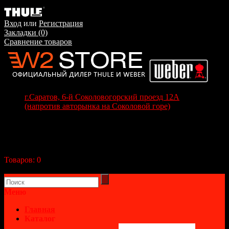
Вход
или
Регистрация
Закладки (0)
Сравнение товаров
г.Саратов, 6-й Соколовогорский проезд 12А
(напротив авторынка на Соколовой горе)
+7(8452) 70-63-77
+7 (917) 208-70-37
Корзина покупок
Товаров:
0
(0р.)
В корзине пусто!
Меню
Главная
Каталог