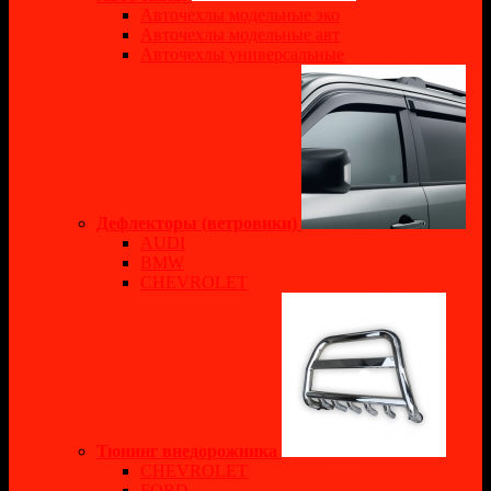
Авточехлы модельные эко
Авточехлы модельные авт
Авточехлы универсальные
Дефлекторы (ветровики)
AUDI
BMW
CHEVROLET
Тюнинг внедорожника
CHEVROLET
FORD