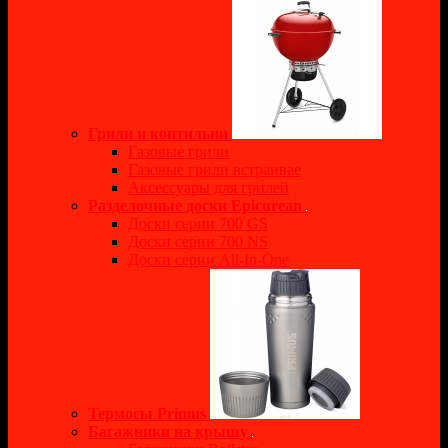
Грили и коптильни
Газовые грили
Газовые грили встраивае
Аксессуары для грилей
Разделочные доски Epicurean
Доски серии 700 GS
Доски серии 700 NS
Доски серии All-In-One
Термосы Primus
Багажники на крышу