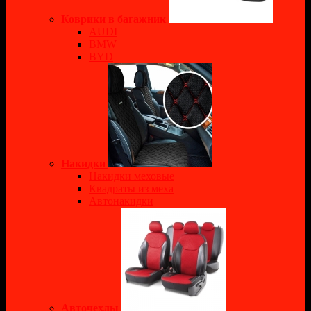
Коврики в багажник
AUDI
BMW
BYD
Накидки
Накидки меховые
Квадраты из меха
Автонакидки
Авточехлы