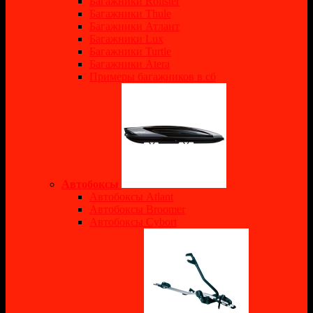
Багажники Rollster
Багажники Thule
Багажники Атлант
Багажники Lux
Багажники Turtle
Багажники Atera
Примеры багажников в сб
Автобоксы
Автобоксы Atlant
Автобоксы Broomer
Автобоксы Cybort