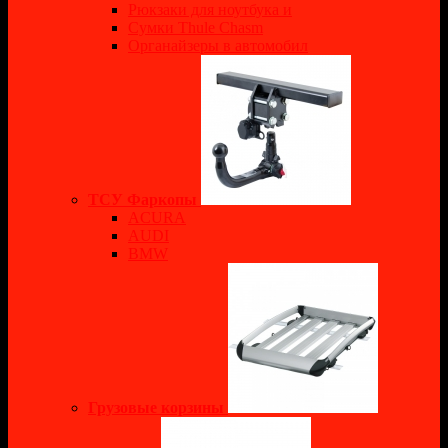
Рюкзаки для ноутбука и
Сумки Thule Chasm
Органайзеры в автомобил
ТСУ Фаркопы
ACURA
AUDI
BMW
Грузовые корзины