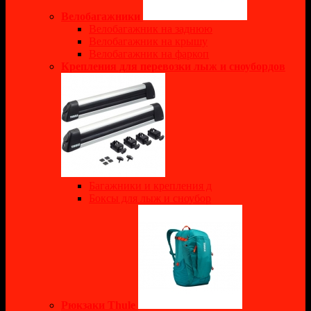
Велобагажники
Велобагажник на заднюю
Велобагажник на крышу
Велобагажник на фаркоп
Крепления для перевозки лыж и сноубордов
Багажники и крепления д
Боксы для лыж и сноубор
Рюкзаки Thule