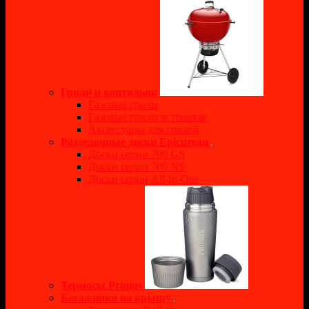
Грили и коптильни
Газовые грили
Газовые грили встраивае
Аксессуары для грилей
Разделочные доски Epicurean
Доски серии 700 GS
Доски серии 700 NS
Доски серии All-In-One
Термосы Primus
Багажники на крышу