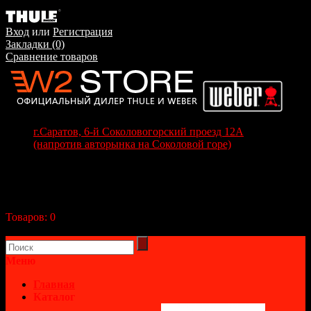
Вход
или
Регистрация
Закладки (0)
Сравнение товаров
г.Саратов, 6-й Соколовогорский проезд 12А
(напротив авторынка на Соколовой горе)
+7(8452) 70-63-77
+7 (917) 208-70-37
Корзина покупок
Товаров:
0
(0р.)
В корзине пусто!
Меню
Главная
Каталог