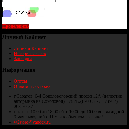
Продолжить
Личный Кабинет
Личный Кабинет
История заказов
Закладки
Информация
Оптом
Оплата и доставка
г.Саратов, 6-й Соколовогорский проезд 12А (напротив
авторынка на Соколовой) +7(8452) 70-63-77 +7 (917)
208-70-37
пн-пт: с 10:00 до 18:00 сб: с 10:00 до 16:00 вс: выходной.
9 мая выходной с 11 мая в обычном графике!
w2store@yandex.ru