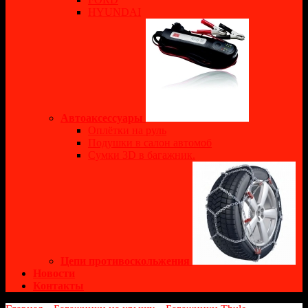
HYUNDAI
Автоаксессуары
Оплётки на руль
Подушки в салон автомоб
Сумки 3D в багажник.
Цепи противоскольжения
Новости
Контакты