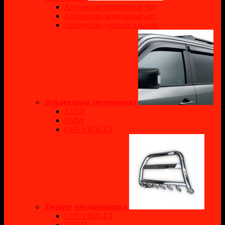
Авточехлы модельные эко
Авточехлы модельные авт
Авточехлы универсальные
Дефлекторы (ветровики)
AUDI
BMW
CHEVROLET
Тюнинг внедорожника
CHEVROLET
FORD