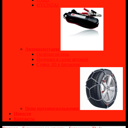
HYUNDAI
Автоаксессуары
Оплётки на руль
Подушки в салон автомоб
Сумки 3D в багажник.
Цепи противоскольжения
Новости
Контакты