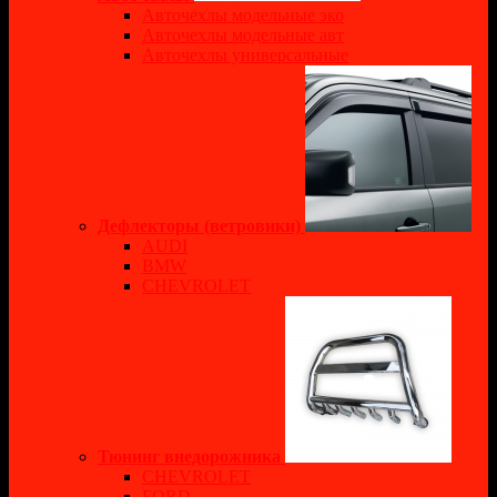
Авточехлы модельные эко
Авточехлы модельные авт
Авточехлы универсальные
Дефлекторы (ветровики)
AUDI
BMW
CHEVROLET
Тюнинг внедорожника
CHEVROLET
FORD