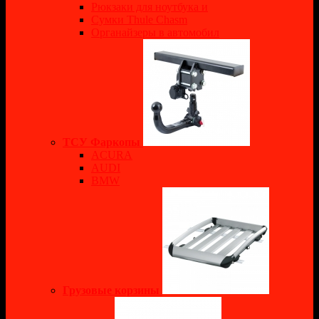
Рюкзаки для ноутбука и
Сумки Thule Chasm
Органайзеры в автомобил
ТСУ Фаркопы
ACURA
AUDI
BMW
Грузовые корзины