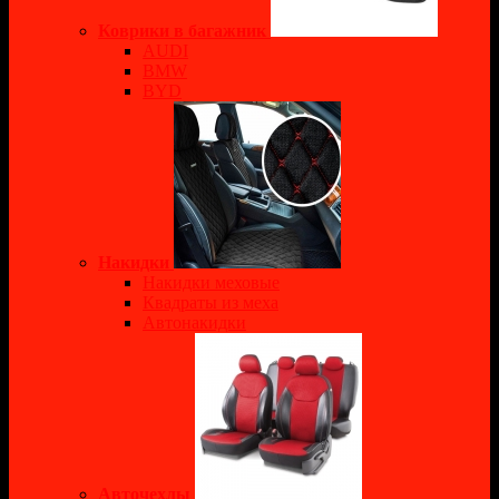
Коврики в багажник
AUDI
BMW
BYD
Накидки
Накидки меховые
Квадраты из меха
Автонакидки
Авточехлы