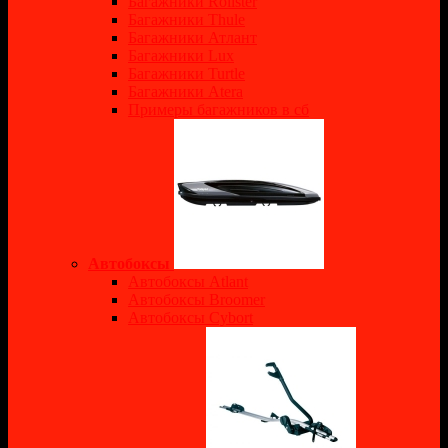
Багажники Rollster
Багажники Thule
Багажники Атлант
Багажники Lux
Багажники Turtle
Багажники Atera
Примеры багажников в сб
Автобоксы
Автобоксы Atlant
Автобоксы Broomer
Автобоксы Cybort