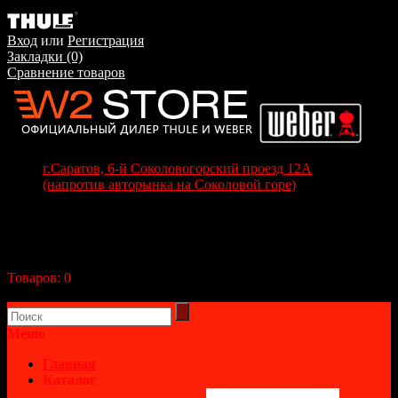
Вход
или
Регистрация
Закладки (0)
Сравнение товаров
г.Саратов, 6-й Соколовогорский проезд 12А
(напротив авторынка на Соколовой горе)
+7(8452) 70-63-77
+7 (917) 208-70-37
Корзина покупок
Товаров:
0
(0р.)
В корзине пусто!
Меню
Главная
Каталог