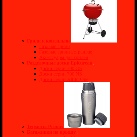
Грили и коптильни
Газовые грили
Газовые грили встраивае
Аксессуары для грилей
Разделочные доски Epicurean
Доски серии 700 GS
Доски серии 700 NS
Доски серии All-In-One
Термосы Primus
Багажники на крышу