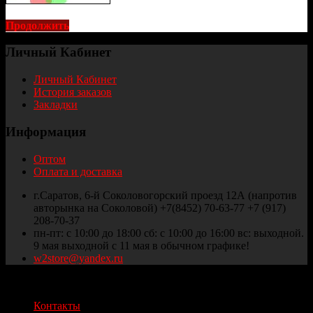
Продолжить
Личный Кабинет
Личный Кабинет
История заказов
Закладки
Информация
Оптом
Оплата и доставка
г.Саратов, 6-й Соколовогорский проезд 12А (напротив
авторынка на Соколовой) +7(8452) 70-63-77 +7 (917)
208-70-37
пн-пт: с 10:00 до 18:00 сб: с 10:00 до 16:00 вс: выходной.
9 мая выходной с 11 мая в обычном графике!
w2store@yandex.ru
Thule и Weber Саратов © 2025
Контакты