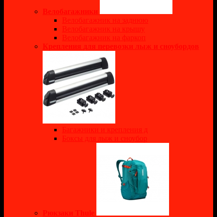
Велобагажники
Велобагажник на заднюю
Велобагажник на крышу
Велобагажник на фаркоп
Крепления для перевозки лыж и сноубордов
Багажники и крепления д
Боксы для лыж и сноубор
Рюкзаки Thule