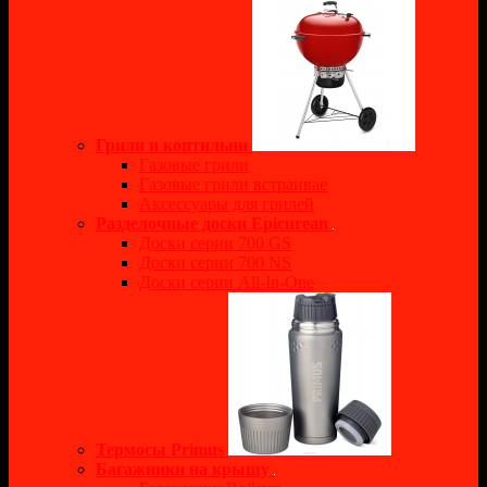
Грили и коптильни
Газовые грили
Газовые грили встраивае
Аксессуары для грилей
Разделочные доски Epicurean
Доски серии 700 GS
Доски серии 700 NS
Доски серии All-In-One
Термосы Primus
Багажники на крышу