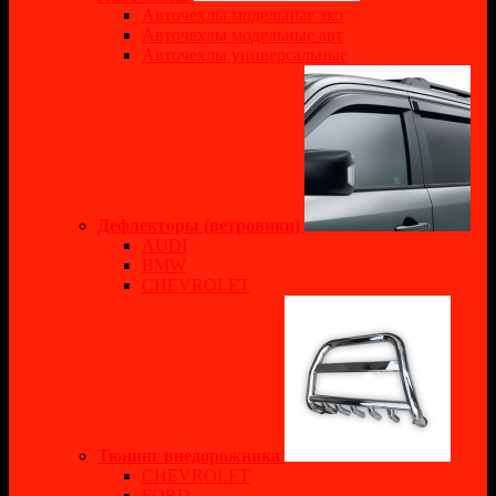
Авточехлы модельные эко
Авточехлы модельные авт
Авточехлы универсальные
Дефлекторы (ветровики)
AUDI
BMW
CHEVROLET
Тюнинг внедорожника
CHEVROLET
FORD