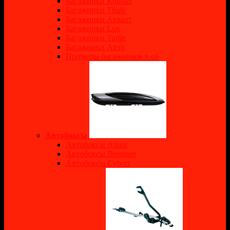
Багажники Rollster
Багажники Thule
Багажники Атлант
Багажники Lux
Багажники Turtle
Багажники Atera
Примеры багажников в сб
Автобоксы
Автобоксы Atlant
Автобоксы Broomer
Автобоксы Cybort