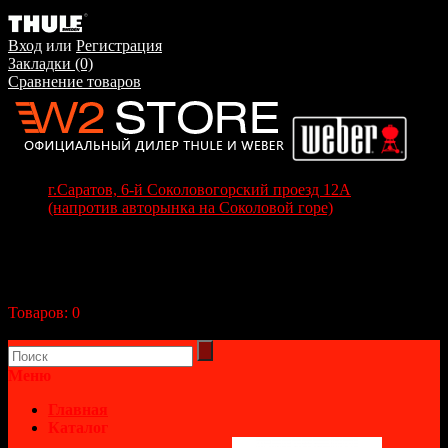
Вход
или
Регистрация
Закладки (0)
Сравнение товаров
г.Саратов, 6-й Соколовогорский проезд 12А
(напротив авторынка на Соколовой горе)
+7(8452) 70-63-77
+7 (917) 208-70-37
Корзина покупок
Товаров:
0
(0р.)
В корзине пусто!
Меню
Главная
Каталог