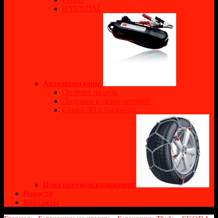
HYUNDAI
Автоаксессуары
Оплётки на руль
Подушки в салон автомоб
Сумки 3D в багажник.
Цепи противоскольжения
Новости
Контакты