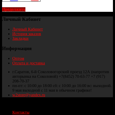
Продолжить
Личный Кабинет
Личный Кабинет
История заказов
Закладки
Информация
Оптом
Оплата и доставка
г.Саратов, 6-й Соколовогорский проезд 12А (напротив
авторынка на Соколовой) +7(8452) 70-63-77 +7 (917)
208-70-37
пн-пт: с 10:00 до 18:00 сб: с 10:00 до 16:00 вс: выходной.
9 мая выходной с 11 мая в обычном графике!
w2store@yandex.ru
Thule и Weber Саратов © 2025
Контакты