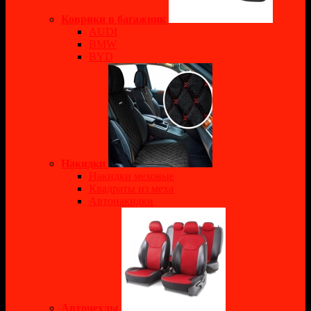
Коврики в багажник
AUDI
BMW
BYD
Накидки
Накидки меховые
Квадраты из меха
Автонакидки
Авточехлы