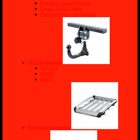
Рюкзаки для ноутбука и
Сумки Thule Chasm
Органайзеры в автомобил
ТСУ Фаркопы
ACURA
AUDI
BMW
Грузовые корзины