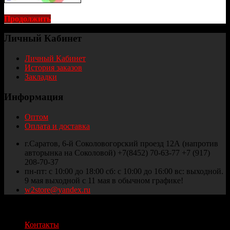
Продолжить
Личный Кабинет
Личный Кабинет
История заказов
Закладки
Информация
Оптом
Оплата и доставка
г.Саратов, 6-й Соколовогорский проезд 12А (напротив
авторынка на Соколовой) +7(8452) 70-63-77 +7 (917)
208-70-37
пн-пт: с 10:00 до 18:00 сб: с 10:00 до 16:00 вс: выходной.
9 мая выходной с 11 мая в обычном графике!
w2store@yandex.ru
Thule и Weber Саратов © 2025
Контакты