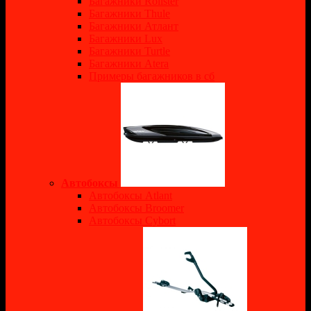
Багажники Rollster
Багажники Thule
Багажники Атлант
Багажники Lux
Багажники Turtle
Багажники Atera
Примеры багажников в сб
Автобоксы
Автобоксы Atlant
Автобоксы Broomer
Автобоксы Cybort