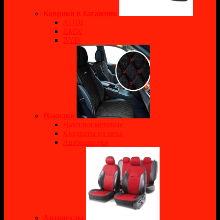
Коврики в багажник
AUDI
BMW
BYD
Накидки
Накидки меховые
Квадраты из меха
Автонакидки
Авточехлы