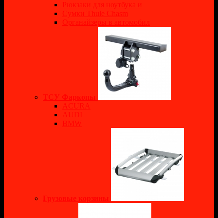
Рюкзаки для ноутбука и
Сумки Thule Chasm
Органайзеры в автомобил
ТСУ Фаркопы
ACURA
AUDI
BMW
Грузовые корзины