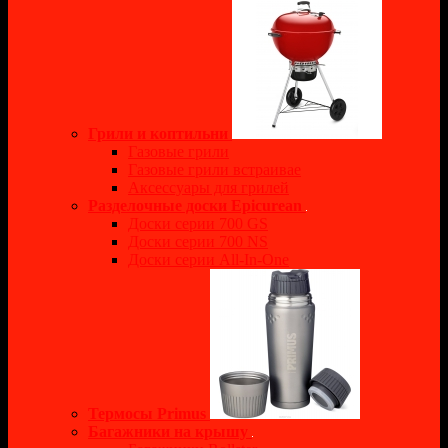
Грили и коптильни
Газовые грили
Газовые грили встраивае
Аксессуары для грилей
Разделочные доски Epicurean
Доски серии 700 GS
Доски серии 700 NS
Доски серии All-In-One
Термосы Primus
Багажники на крышу