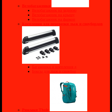
Велобагажники
Велобагажник на заднюю
Велобагажник на крышу
Велобагажник на фаркоп
Крепления для перевозки лыж и сноубордов
Багажники и крепления д
Боксы для лыж и сноубор
Рюкзаки Thule