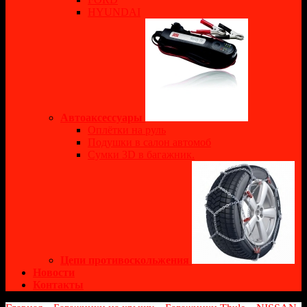
HYUNDAI
Автоаксессуары
Оплётки на руль
Подушки в салон автомоб
Сумки 3D в багажник.
Цепи противоскольжения
Новости
Контакты