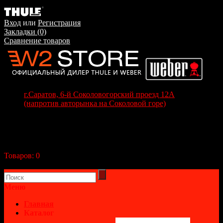
Вход
или
Регистрация
Закладки (0)
Сравнение товаров
г.Саратов, 6-й Соколовогорский проезд 12А
(напротив авторынка на Соколовой горе)
+7(8452) 70-63-77
+7 (917) 208-70-37
Корзина покупок
Товаров:
0
(0р.)
В корзине пусто!
Меню
Главная
Каталог