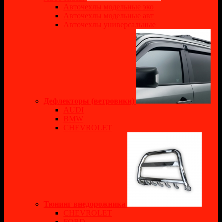
Авточехлы модельные эко
Авточехлы модельные авт
Авточехлы универсальные
Дефлекторы (ветровики)
AUDI
BMW
CHEVROLET
Тюнинг внедорожника
CHEVROLET
FORD